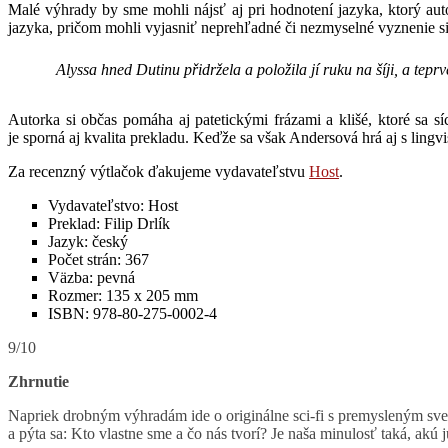
Malé výhrady by sme mohli nájsť aj pri hodnotení jazyka, ktorý autor
jazyka, pričom mohli vyjasniť neprehľadné či nezmyselné vyznenie si
Alyssa hned Dutinu přidržela a položila jí ruku na šíji, a tep
Autorka si občas pomáha aj patetickými frázami a klišé, ktoré sa sí
je sporná aj kvalita prekladu. Keďže sa však Andersová hrá aj s lingv
Za recenzný výtlačok ďakujeme vydavateľstvu
Host
.
Vydavateľstvo: Host
Preklad: Filip Drlík
Jazyk: český
Počet strán: 367
Väzba: pevná
Rozmer: 135 x 205 mm
ISBN:
978-80-275-0002-4
9/10
Zhrnutie
Napriek drobným výhradám ide o originálne sci-fi s premysleným sve
a pýta sa: Kto vlastne sme a čo nás tvorí? Je naša minulosť taká, ak