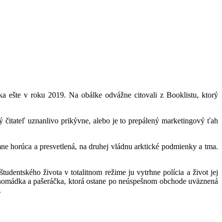
ka ešte v roku 2019. Na obálke odvážne citovali z Booklistu, ktorý
 čitateľ uznanlivo prikývne, alebo je to prepálený marketingový ťah
émne horúca a presvetlená, na druhej vládnu arktické podmienky a tma.
udentského života v totalitnom režime ju vytrhne polícia a život jej
, nomádka a pašeráčka, ktorá ostane po neúspešnom obchode uväznená
.