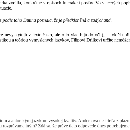
ka zvolila, konkrétne v opisoch interakcií postáv. Vo viacerých popiso
tuácie.
rve podle toho Dutina poznala, že je předkloněná a zadýchaná.
ce nevyskytujú v texte často, ale o to viac bijú do očí („… viděla p
istikou a teóriou vymyslených jazykov, Filipovi Drlíkovi určite nemôže
tom a autorským jazykom vysokej kvality. Andersová nestrieľa z plazm
ú ju rozprávame iným? Zdá sa, že práve tieto odpovede dnes potrebujeme