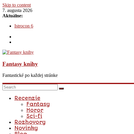
Skip to content
7. augusta 2026
Aktuálne:
Katja – Prebudená mágia: Na hrane rozprávky
Istrocon 6
Fantázia 2020
Na dvore z tŕňov a ruží : Na dvore zo strieborných plameňov –
Dediči posmrtnej ríše – Dominika Madro
Fantasy knihy
Fantastické po každej stránke
Recenzie
Fantasy
Horor
Sci-fi
Rozhovory
Novinky