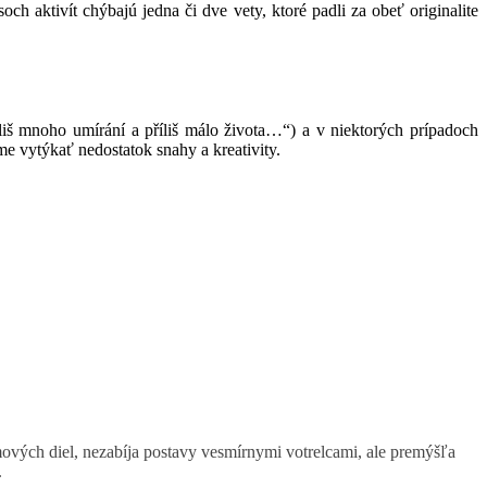
ch aktivít chýbajú jedna či dve vety, ktoré padli za obeť originalite
říliš mnoho umírání a příliš málo života…“) a v niektorých prípadoch
me vytýkať nedostatok snahy a kreativity.
ových diel, nezabíja postavy vesmírnymi votrelcami, ale premýšľa
.