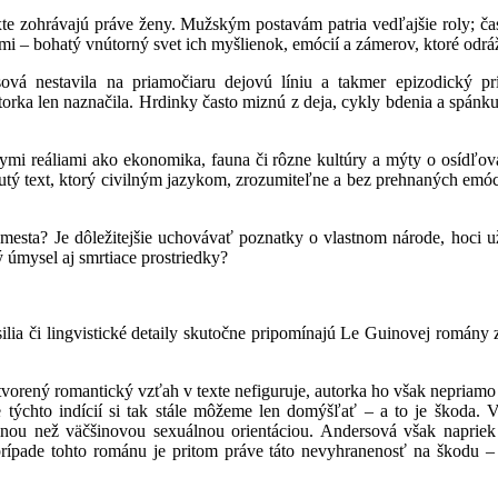
e zohrávajú práve ženy. Mužským postavám patria vedľajšie roly; čas
i – bohatý vnútorný svet ich myšlienok, emócií a zámerov, ktoré odráž
sová nestavila na priamočiaru dejovú líniu a takmer epizodický 
rka len naznačila. Hrdinky často miznú z deja, cykly bdenia a spánku sú
nymi reáliami ako ekonomika, fauna či rôzne kultúry a mýty o osídľova
utý text, ktorý civilným jazykom, zrozumiteľne a bez prehnaných emóci
o mesta? Je dôležitejšie uchovávať poznatky o vlastnom národe, hoci
ý úmysel aj smrtiace prostriedky?
ilia či lingvistické detaily skutočne pripomínajú Le Guinovej román
rený romantický vzťah v texte nefiguruje, autorka ho však nepriamo (v
ýchto indícií si tak stále môžeme len domýšľať – a to je škoda. V sú
inou než väčšinovou sexuálnou orientáciou. Andersová však napriek t
prípade tohto románu je pritom práve táto nevyhranenosť na škodu –