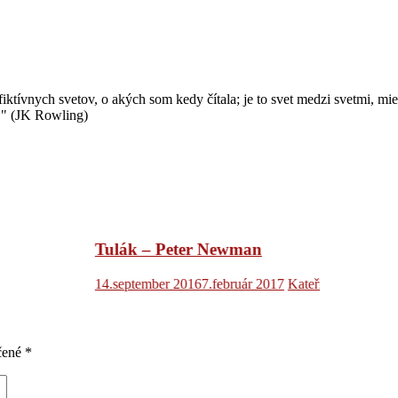
ktívnych svetov, o akých som kedy čítala; je to svet medzi svetmi, mie
a." (JK Rowling)
Tri 
Tulák – Peter Newman
5.júl
14.september 2016
7.február 2017
Kateřina Pomykalová
0
čené
*