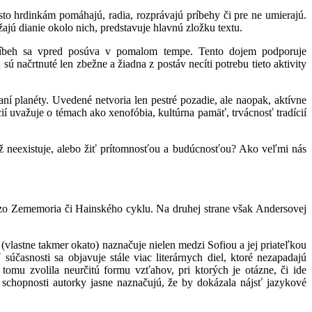
to hrdinkám pomáhajú, radia, rozprávajú príbehy či pre ne umierajú.
ajú dianie okolo nich, predstavuje hlavnú zložku textu.
príbeh sa vpred posúva v pomalom tempe. Tento dojem podporuje
 načrtnuté len zbežne a žiadna z postáv necíti potrebu tieto aktivity
ní planéty. Uvedené netvoria len pestré pozadie, ale naopak, aktívne
í uvažuje o témach ako xenofóbia, kultúrna pamäť, trvácnosť tradícií
 už neexistuje, alebo žiť prítomnosťou a budúcnosťou? Ako veľmi nás
y zo Zememoria či Hainského cyklu. Na druhej strane však Andersovej
lastne takmer okato) naznačuje nielen medzi Sofiou a jej priateľkou
časnosti sa objavuje stále viac literárnych diel, ktoré nezapadajú
omu zvolila neurčitú formu vzťahov, pri ktorých je otázne, či ide
 schopnosti autorky jasne naznačujú, že by dokázala nájsť jazykové