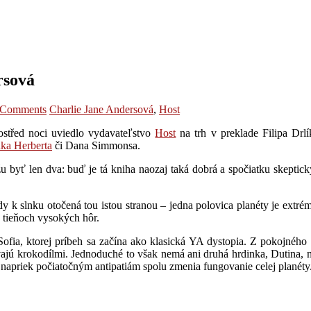
rsová
 Comments
Charlie Jane Andersová
,
Host
ostřed noci uviedlo vydavateľstvo
Host
na trh v preklade Filipa Drlí
ka Herberta
či Dana Simmonsa.
yť len dva: buď je tá kniha naozaj taká dobrá a spočiatku skeptický
dy k slnku otočená tou istou stranou – jedna polovica planéty je extr
o tieňoch vysokých hôr.
ofia, ktorej príbeh sa začína ako klasická YA dystopia. Z pokojného št
zývajú krokodílmi. Jednoduché to však nemá ani druhá hrdinka, Dutina
 napriek počiatočným antipatiám spolu zmenia fungovanie celej planéty