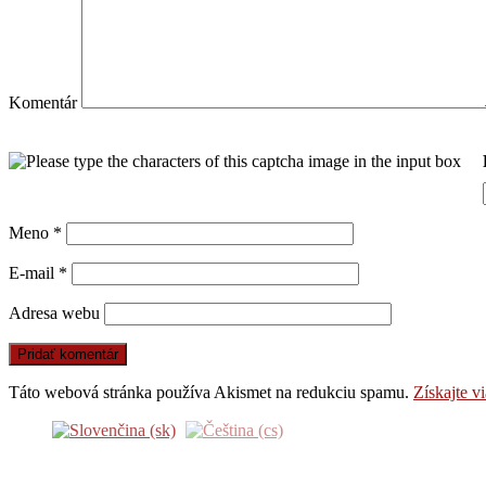
Komentár
Meno
*
E-mail
*
Adresa webu
Táto webová stránka používa Akismet na redukciu spamu.
Získajte v