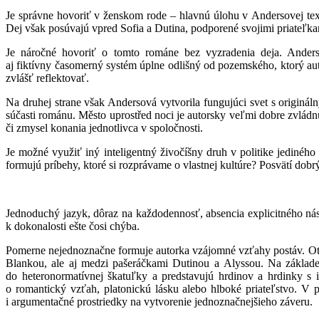
Je správne hovoriť v ženskom rode – hlavnú úlohu v Andersovej text
Dej však posúvajú vpred Sofia a Dutina, podporené svojimi priateľkam
Je náročné hovoriť o tomto románe bez vyzradenia deja. Ander
aj fiktívny časomerný systém úplne odlišný od pozemského, ktorý auto
zvlášť reflektovať.
Na druhej strane však Andersová vytvorila fungujúci svet s originál
súčasti románu. Město uprostřed noci je autorsky veľmi dobre zvládn
či zmysel konania jednotlivca v spoločnosti.
Je možné využiť iný inteligentný živočíšny druh v politike jedinéh
formujú príbehy, ktoré si rozprávame o vlastnej kultúre? Posvätí dobr
Jednoduchý jazyk, dôraz na každodennosť, absencia explicitného nás
k dokonalosti ešte čosi chýba.
Pomerne nejednoznačne formuje autorka vzájomné vzťahy postáv. Otvo
Blankou, ale aj medzi pašeráčkami Dutinou a Alyssou. Na základe t
do heteronormatívnej škatuľky a predstavujú hrdinov a hrdinky s 
o romantický vzťah, platonickú lásku alebo hlboké priateľstvo. V 
i argumentačné prostriedky na vytvorenie jednoznačnejšieho záveru.