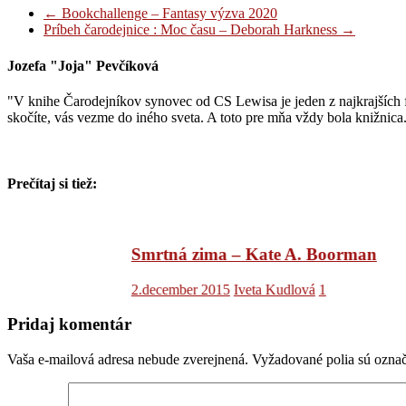
←
Bookchallenge – Fantasy výzva 2020
Príbeh čarodejnice : Moc času – Deborah Harkness
→
Jozefa "Joja" Pevčíková
"V knihe Čarodejníkov synovec od CS Lewisa je jeden z najkrajších fi
skočíte, vás vezme do iného sveta. A toto pre mňa vždy bola knižnic
Prečítaj si tiež:
Smrtná zima – Kate A. Boorman
2.december 2015
Iveta Kudlová
1
Pridaj komentár
Vaša e-mailová adresa nebude zverejnená.
Vyžadované polia sú ozna