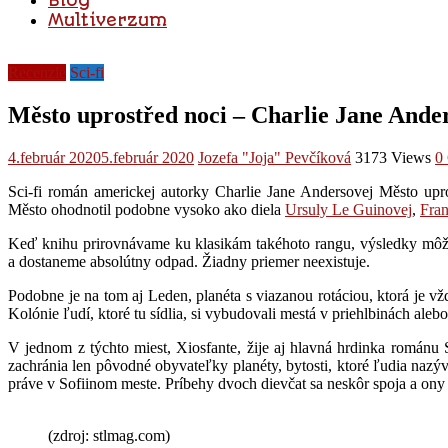
Blog
Multiverzum
Recenzie
Sci-fi
Město uprostřed noci – Charlie Jane Ande
4.február 2020
5.február 2020
Jozefa "Joja" Pevčíková
3173 Views
0
Sci-fi román americkej autorky Charlie Jane Andersovej Město upr
Město ohodnotil podobne vysoko ako diela
Ursuly Le Guinovej
,
Fran
Keď knihu prirovnávame ku klasikám takéhoto rangu, výsledky môžu b
a dostaneme absolútny odpad. Žiadny priemer neexistuje.
Podobne je na tom aj Leden, planéta s viazanou rotáciou, ktorá je vž
Kolónie ľudí, ktoré tu sídlia, si vybudovali mestá v priehlbinách aleb
V jednom z týchto miest, Xiosfante, žije aj hlavná hrdinka románu S
zachránia len pôvodné obyvateľky planéty, bytosti, ktoré ľudia na
práve v Sofiinom meste. Príbehy dvoch dievčat sa neskôr spoja a ony
(zdroj: stlmag.com)