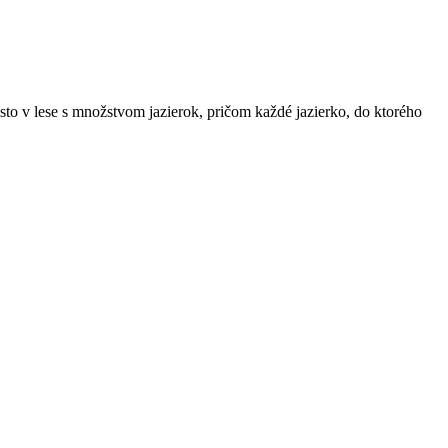
sto v lese s množstvom jazierok, pričom každé jazierko, do ktorého
telesá a ich problémy
 2017
25.marec 2020
Ash
0