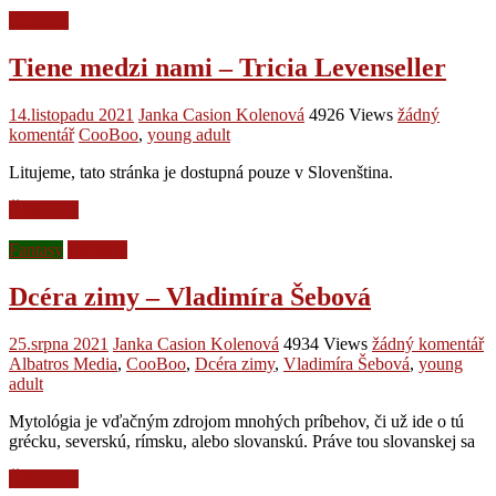
Recenze
Tiene medzi nami – Tricia Levenseller
14.listopadu 2021
Janka Casion Kolenová
4926 Views
žádný
komentář
CooBoo
,
young adult
Litujeme, tato stránka je dostupná pouze v Slovenština.
Čtěte více
Fantasy
Recenze
Dcéra zimy – Vladimíra Šebová
25.srpna 2021
Janka Casion Kolenová
4934 Views
žádný komentář
Albatros Media
,
CooBoo
,
Dcéra zimy
,
Vladimíra Šebová
,
young
adult
Mytológia je vďačným zdrojom mnohých príbehov, či už ide o tú
grécku, severskú, rímsku, alebo slovanskú. Práve tou slovanskej sa
Čtěte více