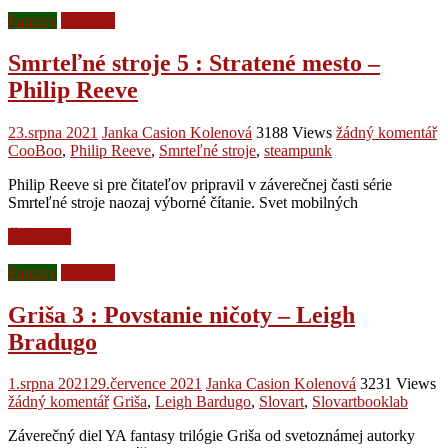
Fantasy
Recenze
Smrteľné stroje 5 : Stratené mesto –
Philip Reeve
23.srpna 2021
Janka Casion Kolenová
3188 Views
žádný komentář
CooBoo
,
Philip Reeve
,
Smrteľné stroje
,
steampunk
Philip Reeve si pre čitateľov pripravil v záverečnej časti série
Smrteľné stroje naozaj výborné čítanie. Svet mobilných
Čtěte více
Fantasy
Recenze
Griša 3 : Povstanie ničoty – Leigh
Bradugo
1.srpna 2021
29.července 2021
Janka Casion Kolenová
3231 Views
žádný komentář
Griša
,
Leigh Bardugo
,
Slovart
,
Slovartbooklab
Záverečný diel YA fantasy trilógie Griša od svetoznámej autorky