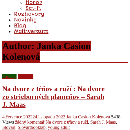
Horor
Sci-fi
Rozhovory
Novinky
Blog
Multiverzum
Author:
Janka Casion
Kolenová
Fantasy
Recenze
Na dvore z tŕňov a ruží : Na dvore
zo strieborných plameňov – Sarah
J. Maas
4.července 2022
24.listopadu 2022
Janka Casion Kolenová
5438
Views
žádný komentář
Na dvore z tŕňov a ruží
,
Sarah J. Maas
,
Slovart
,
Slovartbooklab
,
young adult