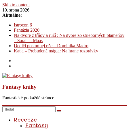
Skip to content
10. srpna 2026
Aktuálne:
Istrocon 6
Fantázia 2020
Na dvore z tŕňov a ruží : Na dvore zo strieborných plameňov
– Sarah J. Maas
Dediči posmrtnej ríše – Dominika Madro
Katja – Prebudená mágia: Na hrane rozprávky
Fantasy knihy
Fantastické po každé stránce
Recenze
Fantasy