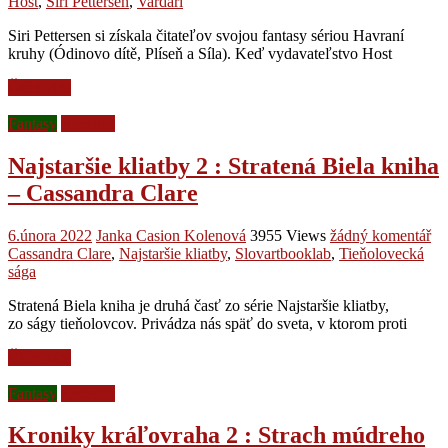
Host
,
Siri Pettersen
,
Vardari
Siri Pettersen si získala čitateľov svojou fantasy sériou Havraní
kruhy (Ódinovo dítě, Plíseň a Síla). Keď vydavateľstvo Host
Čtěte více
Fantasy
Recenze
Najstaršie kliatby 2 : Stratená Biela kniha
– Cassandra Clare
6.února 2022
Janka Casion Kolenová
3955 Views
žádný komentář
Cassandra Clare
,
Najstaršie kliatby
,
Slovartbooklab
,
Tieňolovecká
sága
Stratená Biela kniha je druhá časť zo série Najstaršie kliatby,
zo ságy tieňolovcov. Privádza nás späť do sveta, v ktorom proti
Čtěte více
Fantasy
Recenze
Kroniky kráľovraha 2 : Strach múdreho