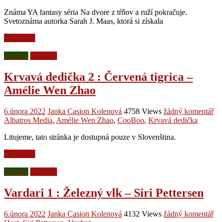
Známa YA fantasy séria Na dvore z tŕňov a ruží pokračuje.
Svetoznáma autorka Sarah J. Maas, ktorá si získala
Čtěte více
Fantasy
Recenze
Krvavá dedička 2 : Červená tigrica –
Amélie Wen Zhao
6.února 2022
Janka Casion Kolenová
4758 Views
žádný komentář
Albatros Media
,
Amélie Wen Zhao
,
CooBoo
,
Krvavá dedička
Litujeme, tato stránka je dostupná pouze v Slovenština.
Čtěte více
Fantasy
Recenze
Vardari 1 : Železný vlk – Siri Pettersen
6.února 2022
Janka Casion Kolenová
4132 Views
žádný komentář