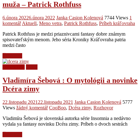
muža – Patrick Rothfuss
6.února 2022
6.února 2022
Janka Casion Kolenová
7744 Views
1
komentář
Aktuell
,
Meno vetra
,
Patrick Rothfuss
,
Príbeh kráľovraha
Patrick Rothfuss je medzi priaznivcami fantasy dobre známym
spisovateľským menom. Jeho séria Kroniky Kráľovraha patria
medzi často
Čtěte více
Rozhovory
Videá
Vladimíra Šebová : O mytológii a novinke
Dcéra zimy
22.listopadu 2021
22.listopadu 2021
Janka Casion Kolenová
5777
Views
žádný komentář
CooBoo
,
Dcéra zimy
,
Rozhovor
Vladimíra Šebová je slovenská autorka série Insomnia a nedávno
vydala ya fantasy novinku Dcéra zimy. Príbeh o dvoch sestrách
Čtěte více