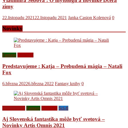
Vladimíra Šebová : O mytológii a novinke Dcéra
zimy
22.listopadu 2021
22.listopadu 2021
Janka Casion Kolenová
0
Novinky
Fantasy
Novinky
Predstavujeme : Katja – Prebudená mágia – Natali
Fox
6.března 2022
6.března 2022
Fantasy knihy
0
Ediční plány
Fantasy
Novinky
Sci-fi
Aj Slovenská fantastika môže byť svetová –
Novinky Artis Omnis 2021