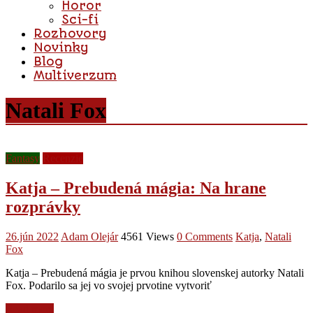
Horor
Sci-fi
Rozhovory
Novinky
Blog
Multiverzum
Natali Fox
Fantasy
Recenzie
Katja – Prebudená mágia: Na hrane
rozprávky
26.jún 2022
Adam Olejár
4561 Views
0 Comments
Katja
,
Natali
Fox
Katja – Prebudená mágia je prvou knihou slovenskej autorky Natali
Fox. Podarilo sa jej vo svojej prvotine vytvoriť
Read more