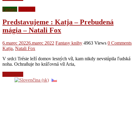
Fantasy
Novinky
Predstavujeme : Katja – Prebudená
mágia – Natali Fox
6.marec 2022
6.marec 2022
Fantasy knihy
4963 Views
0 Comments
Katja
,
Natali Fox
V srdci Trésie leží domov lesných víl, kam nikdy nevstúpila ľudská
noha. Ochraňuje ho kráľovná víl Aria,
Read more