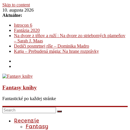
Skip to content
10. augusta 2026
Aktuálne:
Istrocon 6
Fantázia 2020
Na dvore z tŕňov a ruží : Na dvore zo strieborných plameňov
– Sarah J. Maas
Dediči posmrtnej ríše – Dominika Madro
Katja – Prebudená mágia: Na hrane rozprávky
Fantasy knihy
Fantastické po každej stránke
Recenzie
Fantasy