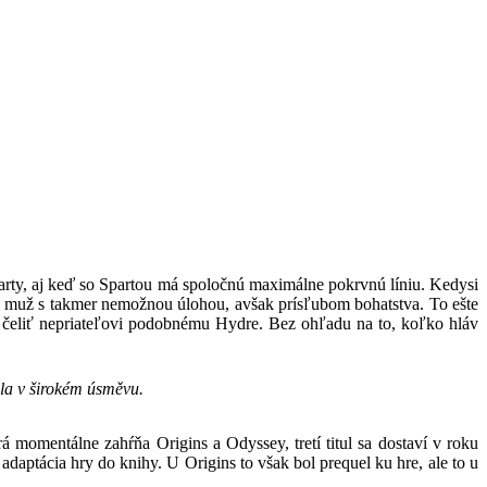
party, aj keď so Spartou má spoločnú maximálne pokrvnú líniu. Kedysi
ný muž s takmer nemožnou úlohou, avšak prísľubom bohatstva. To ešte
sí čeliť nepriateľovi podobnému Hydre. Bez ohľadu na to, koľko hláv
áhla v širokém úsměvu.
 momentálne zahŕňa Origins a Odyssey, tretí titul sa dostaví v roku
aptácia hry do knihy. U Origins to však bol prequel ku hre, ale to u