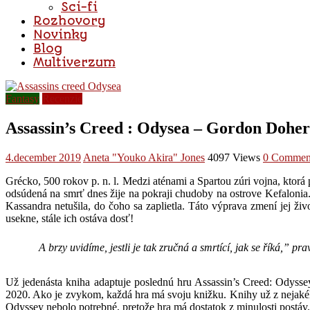
Sci-fi
Rozhovory
Novinky
Blog
Multiverzum
Fantasy
Recenzie
Assassin’s Creed : Odysea – Gordon Doher
4.december 2019
Aneta "Youko Akira" Jones
4097 Views
0 Commen
Grécko, 500 rokov p. n. l. Medzi aténami a Spartou zúri vojna, ktor
odsúdená na smrť dnes žije na pokraji chudoby na ostrove Kefalonia
Kassandra netušila, do čoho sa zaplietla. Táto výprava zmení jej ž
usekne, stále ich ostáva dosť!
A brzy uvidíme, jestli je tak zručná a smrtící, jak se říká,” pr
Už jedenásta kniha adaptuje poslednú hru Assassin’s Creed: Odyssey
2020. Ako je zvykom, každá hra má svoju knižku. Knihy už z nejakého
Odyssey nebolo potrebné, pretože hra má dostatok z minulosti postáv.