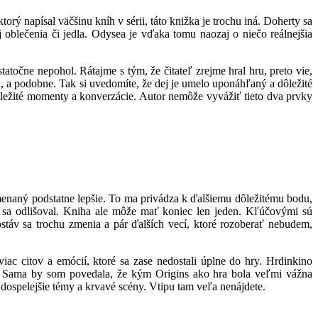
 napísal väčšinu kníh v sérii, táto knižka je trochu iná. Doherty sa
 oblečenia či jedla. Odysea je vďaka tomu naozaj o niečo reálnejšia
tatočne nepohol. Rátajme s tým, že čitateľ zrejme hral hru, preto vie,
u, a podobne. Tak si uvedomíte, že dej je umelo uponáhľaný a dôležité
ôležité momenty a konverzácie. Autor nemôže vyvážiť tieto dva prvky
amenaný podstatne lepšie. To ma privádza k ďalšiemu dôležitému bodu,
 sa odlišoval. Kniha ale môže mať koniec len jeden. Kľúčovými sú
ostáv sa trochu zmenia a pár ďalších vecí, ktoré rozoberať nebudem,
ac citov a emócií, ktoré sa zase nedostali úplne do hry. Hrdinkino
a. Sama by som povedala, že kým Origins ako hra bola veľmi vážna
 dospelejšie témy a krvavé scény. Vtipu tam veľa nenájdete.