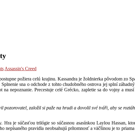
ty
ts
Assassin's Creed
á postupne požiera celú krajinu. Kassandra je žoldnierka pôvodom zo S
. Splnenie sna o odchode z tohto chudobného ostrova jej splní záhad
ivot na nepoznanie. Precestuje celé Grécko, zapletie sa do vojny a mu
avil pozorovatel, založil si paže na hrudi a dovolil své tváři, aby se rozt
. Hra je súčasťou trilógie so súčasnou asasínkou Laylou Hassan, ktorá
 nepísaného pravidla neobsahujú prítomnosť a väčšinou je to priama ad