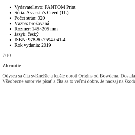
Vydavateľstvo: FANTOM Print
Séria: Assassin’s Creed (11.)
Počet strán: 320
Väzba: brožovaná
Rozmer: 145×205 mm
Jazyk: český
ISBN: 978-80-7594-041-4
Rok vydania: 2019
7/10
Zhrnutie
Odysea sa číta svižnejšie a lepšie oproti Origins od Bowdena. Dostal
Všeobecne autor vie písať a číta sa to veľmi dobre. Je naozaj na škod