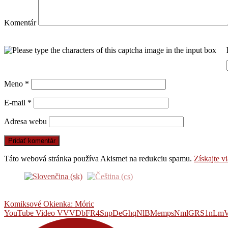
Komentár
Meno
*
E-mail
*
Adresa webu
Táto webová stránka používa Akismet na redukciu spamu.
Získajte v
Komiksové Okienka: Móric
YouTube Video VVVDbFR4SnpDeGhqNlBMempsNmlGRS1n