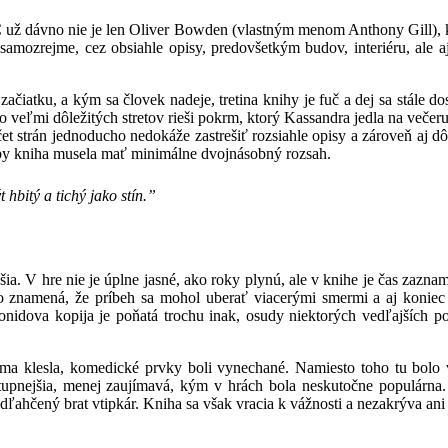
 dávno nie je len Oliver Bowden (vlastným menom Anthony Gill), ktorý
amozrejme, cez obsiahle opisy, predovšetkým budov, interiéru, ale aj
iatku, a kým sa človek nadeje, tretina knihy je fuč a dej sa stále dos
o veľmi dôležitých stretov rieši pokrm, ktorý Kassandra jedla na večer
 strán jednoducho nedokáže zastrešiť rozsiahle opisy a zároveň aj d
 by kniha musela mať minimálne dvojnásobný rozsah.
hbitý a tichý jako stín.”
šia. V hre nie je úplne jasné, ako roky plynú, ale v knihe je čas zazn
 znamená, že príbeh sa mohol uberať viacerými smermi a aj koniec
eonidova kopija je poňatá trochu inak, osudy niektorých vedľajších p
ma klesla, komedické prvky boli vynechané. Namiesto toho tu bolo vi
ostupnejšia, menej zaujímavá, kým v hrách bola neskutočne populárn
dľahčený brat vtipkár. Kniha sa však vracia k vážnosti a nezakrýva ani