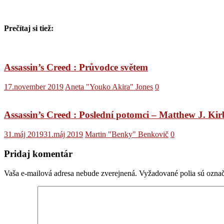
Prečítaj si tiež:
Assassin’s Creed : Průvodce světem
17.november 2019
Aneta "Youko Akira" Jones
0
Assassin’s Creed : Poslední potomci – Matthew J. Ki
31.máj 2019
31.máj 2019
Martin "Benky" Benkovič
0
Pridaj komentár
Vaša e-mailová adresa nebude zverejnená.
Vyžadované polia sú ozna