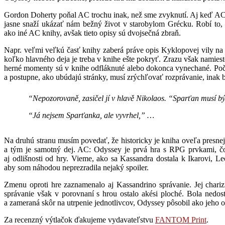
Gordon Doherty poňal AC trochu inak, než sme zvyknutí. Aj keď AC už
jasne snaží ukázať nám bežný život v starobylom Grécku. Robí to, s
ako iné AC knihy, avšak tieto opisy sú dvojsečná zbraň.
Napr. veľmi veľkú časť knihy zaberá práve opis Kyklopovej vily na zač
koľko hlavného deja je treba v knihe ešte pokryť. Zrazu však namiest
herné momenty sú v knihe odfláknuté alebo dokonca vynechané. Počet
a postupne, ako ubúdajú stránky, musí zrýchľovať rozprávanie, inak
“Nepozorovaně, zasičel jí v hlavě Nikolaos. “Sparťan musí být 
“Já nejsem Sparťanka, ale vyvrhel,” …
Na druhú stranu musím povedať, že historicky je kniha oveľa presnej
a tým je samotný dej. AC: Odyssey je prvá hra s RPG prvkami, čo
aj odlišnosti od hry. Vieme, ako sa Kassandra dostala k Ikarovi, L
aby som náhodou neprezradila nejaký spoiler.
Zmenu oproti hre zaznamenalo aj Kassandrino správanie. Jej chariz
správanie však v porovnaní s hrou ostalo akési ploché. Bola ned
a zameraná skôr na utrpenie jednotlivcov, Odyssey pôsobil ako jeho o
Za recenzný výtlačok ďakujeme vydavateľstvu
FANTOM Print
.