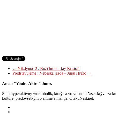
←
Nikdynoc 2 : Boží hrob – Jay Kristoff
Predstavujeme : Nebeská jazda – Juraj Hrežo
→
Aneta "Youko Akira" Jones
Som hyperaktívny workoholik, ktorý sa vo voľnom čase skrýva za knih
kultúre, predovšetkým o anime a mange, OtakuNest.net.