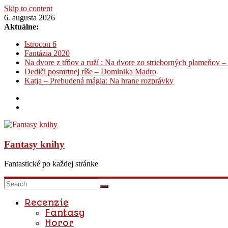
Skip to content
6. augusta 2026
Aktuálne:
Istrocon 6
Fantázia 2020
Na dvore z tŕňov a ruží : Na dvore zo strieborných plameňov –
Dediči posmrtnej ríše – Dominika Madro
Katja – Prebudená mágia: Na hrane rozprávky
Fantasy knihy
Fantastické po každej stránke
Recenzie
Fantasy
Horor