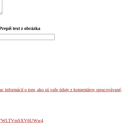
Prepíš text z obrázka
iac informácií o tom, ako sú vaše údaje z komentárov spracovávané
.
LmVWLTVmSXV6UWw4