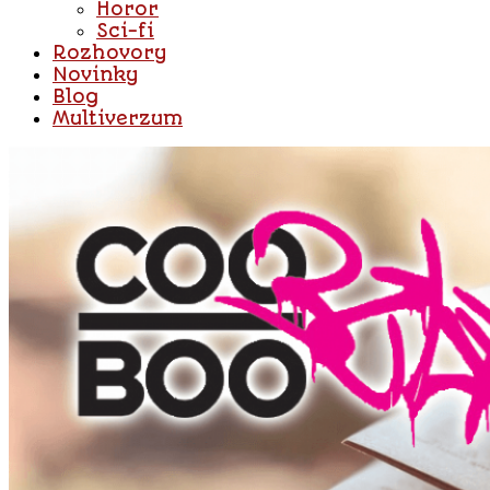
Horor
Sci-fi
Rozhovory
Novinky
Blog
Multiverzum