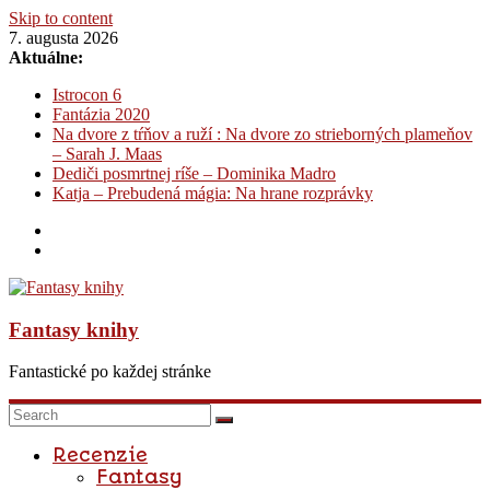
Skip to content
7. augusta 2026
Aktuálne:
Istrocon 6
Fantázia 2020
Na dvore z tŕňov a ruží : Na dvore zo strieborných plameňov
– Sarah J. Maas
Dediči posmrtnej ríše – Dominika Madro
Katja – Prebudená mágia: Na hrane rozprávky
Fantasy knihy
Fantastické po každej stránke
Recenzie
Fantasy