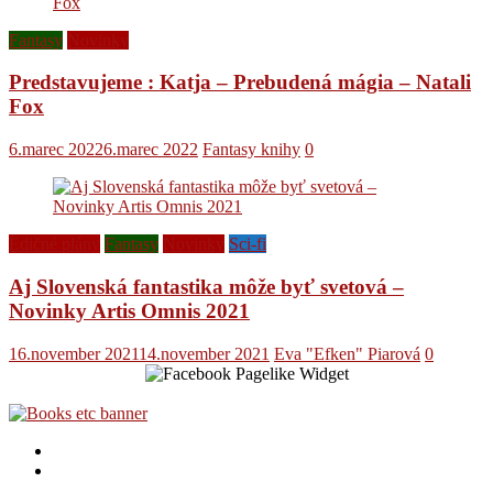
Fantasy
Novinky
Predstavujeme : Katja – Prebudená mágia – Natali
Fox
6.marec 2022
6.marec 2022
Fantasy knihy
0
Edičné plány
Fantasy
Novinky
Sci-fi
Aj Slovenská fantastika môže byť svetová –
Novinky Artis Omnis 2021
16.november 2021
14.november 2021
Eva "Efken" Piarová
0