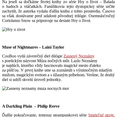
Na jeseň sa dočkáme štvrtej knihy zo série Hry o život – Balada
o hadoch a vtáčatkách. Fanúšikovia tejto dystopickej série určite
zachytili, že autorka vydala ďalšiu knihu z tohto prostredia. Časovo
sa však dostávame pred udalosti pôvodnej trilógie.
Osemnásťročný
Coriolanus Snow sa pripravuje na desiate Hry o život.
Muse of Nightmares – Laini Taylor
CooBoo vydá záverečný diel dilógie
Zasnený Neznámy
s poetickým názvom Múza nočných môr. Lazlo Neznámy
je najdúch, ktorého vždy fascinovalo magické mesto ďaleko
za púšťou. V prvej knihe sme sa zoznámili s výnimočným mladým
mužom, magickým svetom a s úžasným príbehom. Veríme, že druhý
diel si udrží skvelú úroveň jednotky.
A Darkling Plain
– Philip Reeve
Ďalšie pokračovanie, tentoraz steampunkovej série
Smrteľné stroje.