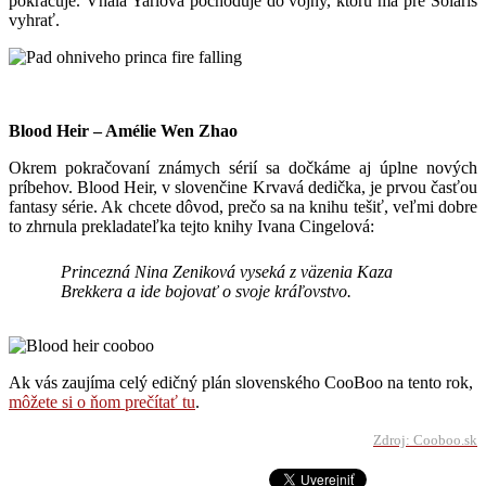
pokračuje. Vhala Yarlová pochoduje do vojny, ktorú má pre Solaris
vyhrať.
Blood Heir – Amélie Wen Zhao
Okrem pokračovaní známych sérií sa dočkáme aj úplne nových
príbehov. Blood Heir, v slovenčine Krvavá dedička, je prvou časťou
fantasy série. Ak chcete dôvod, prečo sa na knihu tešiť, veľmi dobre
to zhrnula prekladateľka tejto knihy Ivana Cingelová:
Princezná Nina Zeniková vyseká z väzenia Kaza
Brekkera a ide bojovať o svoje kráľovstvo.
Ak vás zaujíma celý edičný plán slovenského CooBoo na tento rok,
môžete si o ňom prečítať tu
.
Zdroj: Cooboo.sk