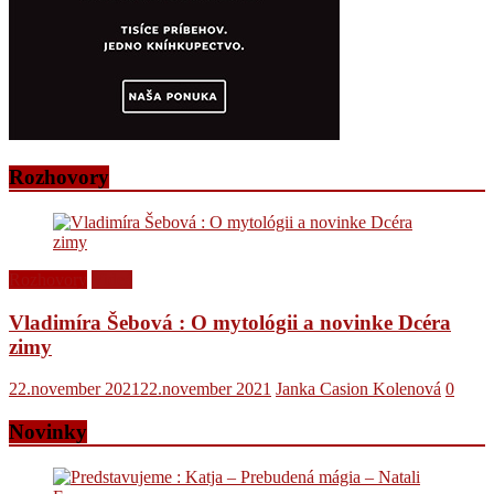
Rozhovory
Rozhovory
Videá
Vladimíra Šebová : O mytológii a novinke Dcéra
zimy
22.november 2021
22.november 2021
Janka Casion Kolenová
0
Novinky