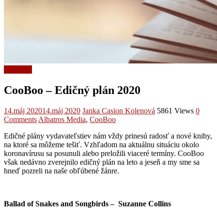
Recenzie
CooBoo – Edičný plán 2020
14.máj 2020
14.máj 2020
Janka Casion Kolenová
5861 Views
0
Comments
Albatros Media
,
CooBoo
Edičné plány vydavateľstiev nám vždy prinesú radosť a nové knihy,
na ktoré sa môžeme tešiť. Vzhľadom na aktuálnu situáciu okolo
koronavírusu sa posunuli alebo preložili viaceré termíny. CooBoo
však nedávno zverejnilo edičný plán na leto a jeseň a my sme sa
hneď pozreli na naše obľúbené žánre.
Ballad of Snakes and Songbirds –
Suzanne Collins