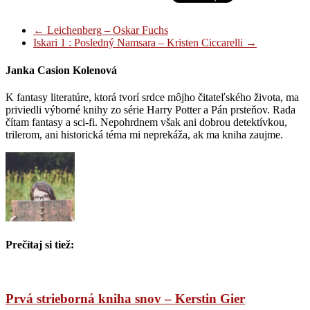
←
Leichenberg – Oskar Fuchs
Iskari 1 : Posledný Namsara – Kristen Ciccarelli
→
Janka Casion Kolenová
K fantasy literatúre, ktorá tvorí srdce môjho čitateľského života, ma
priviedli výborné knihy zo série Harry Potter a Pán prsteňov. Rada
čítam fantasy a sci-fi. Nepohrdnem však ani dobrou detektívkou,
trilerom, ani historická téma mi neprekáža, ak ma kniha zaujme.
Prečítaj si tiež:
Prvá strieborná kniha snov – Kerstin Gier