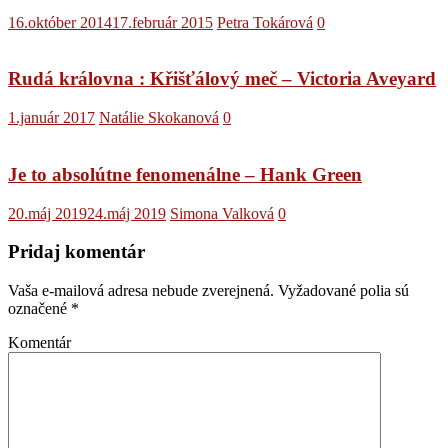
16.október 2014
17.február 2015
Petra Tokárová
0
Rudá královna : Křišťálový meč – Victoria Aveyard
1.január 2017
Natálie Skokanová
0
Je to absolútne fenomenálne – Hank Green
20.máj 2019
24.máj 2019
Simona Valková
0
Pridaj komentár
Vaša e-mailová adresa nebude zverejnená.
Vyžadované polia sú
označené
*
Komentár