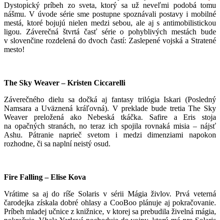
Dystopický príbeh zo sveta, ktorý sa už neveľmi podobá tomu
nášmu. V úvode série sme postupne spoznávali postavy i mobilné
mestá, ktoré bojujú nielen medzi sebou, ale aj s antimobilistickou
ligou. Záverečná štvrtá časť série o pohyblivých mestách bude
v slovenčine rozdelená do dvoch častí: Zaslepené vojská a Stratené
mesto!
The Sky Weaver – Kristen Ciccarelli
Záverečného dielu sa dočká aj fantasy trilógia Iskari (Posledný
Namsara a Uväznená kráľovná). V preklade bude tretia The Sky
Weaver preložená ako Nebeská tkáčka. Safire a Eris stoja
na opačných stranách, no teraz ich spojila rovnaká misia – nájsť
Ashu. Pátranie naprieč svetom i medzi dimenziami napokon
rozhodne, či sa naplní neistý osud.
Fire Falling – Elise Kova
Vrátime sa aj do ríše Solaris v sérii Mágia živlov. Prvá veterná
čarodejka získala dobré ohlasy a CooBoo plánuje aj pokračovanie.
Príbeh mladej učnice z knižnice, v ktorej sa prebudila živelná mágia,