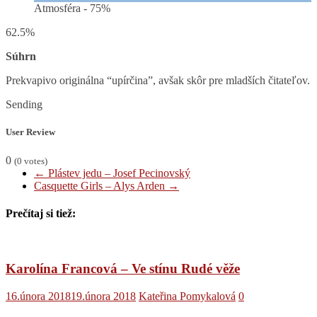
Atmosféra -
75%
62.5%
Súhrn
Prekvapivo originálna “upírčina”, avšak skôr pre mladších čitateľov.
Sending
User Review
0
(
0
votes)
←
Plástev jedu – Josef Pecinovský
Casquette Girls – Alys Arden
→
Prečítaj si tiež:
Karolína Francová – Ve stínu Rudé věže
16.února 2018
19.února 2018
Kateřina Pomykalová
0