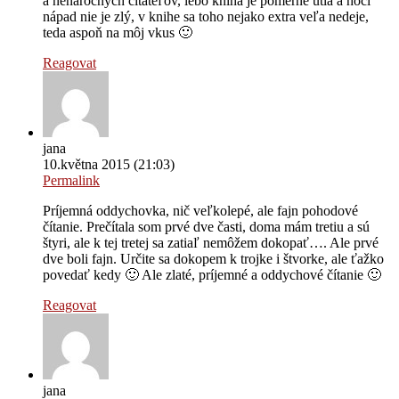
a nenáročných čitateľov, lebo kniha je pomerne útla a hoci
nápad nie je zlý, v knihe sa toho nejako extra veľa nedeje,
teda aspoň na môj vkus 🙂
Reagovat
jana
10.května 2015 (21:03)
Permalink
Príjemná oddychovka, nič veľkolepé, ale fajn pohodové
čítanie. Prečítala som prvé dve časti, doma mám tretiu a sú
štyri, ale k tej tretej sa zatiaľ nemôžem dokopať…. Ale prvé
dve boli fajn. Určite sa dokopem k trojke i štvorke, ale ťažko
povedať kedy 🙂 Ale zlaté, príjemné a oddychové čítanie 🙂
Reagovat
jana