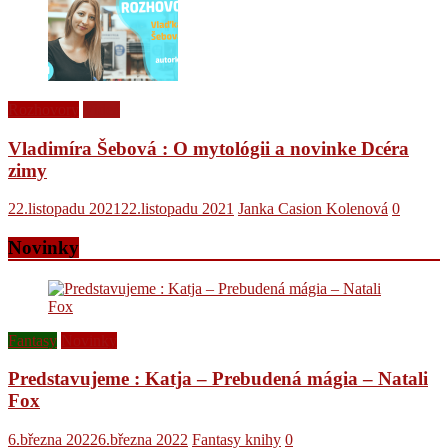
Rozhovory
Videá
Vladimíra Šebová : O mytológii a novinke Dcéra
zimy
22.listopadu 2021
22.listopadu 2021
Janka Casion Kolenová
0
Novinky
Fantasy
Novinky
Predstavujeme : Katja – Prebudená mágia – Natali
Fox
6.března 2022
6.března 2022
Fantasy knihy
0