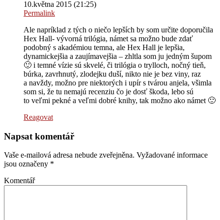
10.května 2015 (21:25)
Permalink
Ale napríklad z tých o niečo lepších by som určite doporučila
Hex Hall- vývorná trilógia, námet sa možno bude zdať
podobný s akadémiou temna, ale Hex Hall je lepšia,
dynamickejšia a zaujímavejšia – zhltla som ju jedným šupom
🙂 i temné vízie sú skvelé, či trilógia o trylloch, nočný tieň,
búrka, zavrhnutý, zlodejku duší, nikto nie je bez viny, raz
a navždy, možno pre niektorých i upír s tvárou anjela, všimla
som si, že tu nemajú recenziu čo je dosť škoda, lebo sú
to veľmi pekné a veľmi dobré knihy, tak možno ako námet 🙂
Reagovat
Napsat komentář
Vaše e-mailová adresa nebude zveřejněna.
Vyžadované informace
jsou označeny
*
Komentář