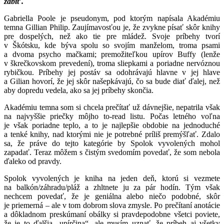
zabiť.
Gabriella Poole je pseudonym, pod ktorým napísala Akadémiu
temna Gillian Philip. Zaujímavosťou je, že zvykne písať skôr knihy
pre dospelých, než ako tie pre mládež. Svoje príbehy tvorí
v Škótsku, kde býva spolu so svojím manželom, troma psami
a dvoma psycho mačkami; premožiteľkou upírov Buffy (lenže
v škrečkovskom prevedení), troma sliepkami a poriadne nervóznou
rybičkou. Príbehy jej postáv sa odohrávajú hlavne v jej hlave
a Gilian hovorí, že jej skôr našepkávajú, čo sa bude diať ďalej, než
aby dopredu vedela, ako sa jej príbehy skončia.
Akadémiu temna som si chcela prečítať už dávnejšie, nepatrila však
na najvyššie priečky môjho to-read listu. Počas letného voľna
je však poriadne teplo, a to je najlepšie obdobie na jednoduché
a tenké knihy, nad ktorými nie je potrebné príliš premýšľať. Zdalo
sa, že práve do tejto kategórie by Spolok vyvolených mohol
zapadať. Teraz môžem s čistým svedomím povedať, že som nebola
ďaleko od pravdy.
Spolok vyvolených je kniha na jeden deň, ktorú si vezmete
na balkón/záhradu/pláž a zhltnete ju za pár hodín. Tým však
nechcem povedať, že je geniálna alebo niečo podobné, skôr
je priemerná – ale v tom dobrom slova zmysle. Po prečítaní anotácie
a dôkladnom preskúmaní obálky si pravdepodobne všetci poviete,
že je to ďalšia „upírčina“, ale musím uznať, že príbeh aj všetky