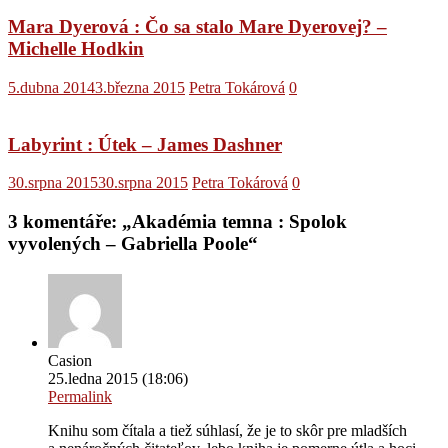
Mara Dyerová : Čo sa stalo Mare Dyerovej? –
Michelle Hodkin
5.dubna 2014
3.března 2015
Petra Tokárová
0
Labyrint : Útek – James Dashner
30.srpna 2015
30.srpna 2015
Petra Tokárová
0
3 komentáře: „
Akadémia temna : Spolok
vyvolených – Gabriella Poole
“
Casion
25.ledna 2015 (18:06)
Permalink
Knihu som čítala a tiež súhlasí, že je to skôr pre mladších