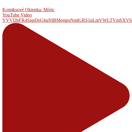
Komiksové Okienka: Móric
YouTube Video
VVVDbFR4SnpDeGhqNlBMempsNmlGRS1nLmVWLTVmSXV