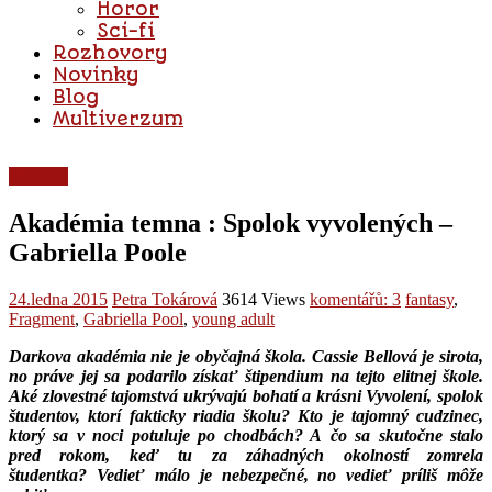
Horor
Sci-fi
Rozhovory
Novinky
Blog
Multiverzum
Recenze
Akadémia temna : Spolok vyvolených –
Gabriella Poole
24.ledna 2015
Petra Tokárová
3614 Views
komentářů: 3
fantasy
,
Fragment
,
Gabriella Pool
,
young adult
Darkova akadémia nie je obyčajná škola. Cassie Bellová je sirota,
no práve jej sa podarilo získať štipendium na tejto elitnej škole.
Aké zlovestné tajomstvá ukrývajú bohatí a krásni Vyvolení, spolok
študentov, ktorí fakticky riadia školu? Kto je tajomný cudzinec,
ktorý sa v noci potuluje po chodbách? A čo sa skutočne stalo
pred rokom, keď tu za záhadných okolností zomrela
študentka?
Vedieť málo je nebezpečné, no vedieť príliš môže