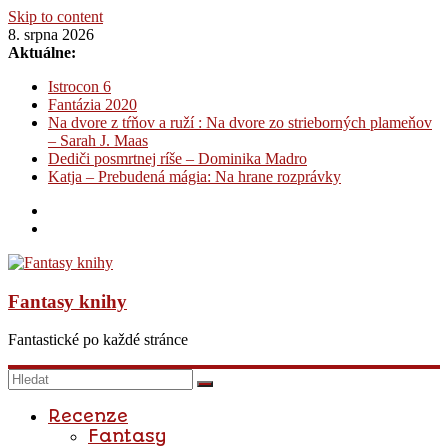
Skip to content
8. srpna 2026
Aktuálne:
Istrocon 6
Fantázia 2020
Na dvore z tŕňov a ruží : Na dvore zo strieborných plameňov
– Sarah J. Maas
Dediči posmrtnej ríše – Dominika Madro
Katja – Prebudená mágia: Na hrane rozprávky
Fantasy knihy
Fantastické po každé stránce
Recenze
Fantasy