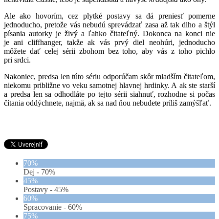
Ale ako hovorím, cez plytké postavy sa dá preniesť pomerne
jednoducho, pretože vás nebudú sprevádzať zasa až tak dlho a štýl
písania autorky je živý a ľahko čitateľný. Dokonca na konci nie
je ani cliffhanger, takže ak vás prvý diel neohúri, jednoducho
môžete dať celej sérii zbohom bez toho, aby vás z toho pichlo
pri srdci.
Nakoniec, predsa len túto sériu odporúčam skôr mladším čitateľom,
niekomu približne vo veku samotnej hlavnej hrdinky. A ak ste starší
a predsa len sa odhodláte po tejto sérii siahnuť, rozhodne si počas
čítania oddýchnete, najmä, ak sa nad ňou nebudete príliš zamýšľať.
70%
Dej -
70%
45%
Postavy -
45%
60%
Spracovanie -
60%
75%