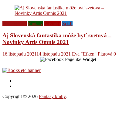
Ediční plány
Fantasy
Novinky
Sci-fi
Aj Slovenská fantastika môže byť svetová –
Novinky Artis Omnis 2021
16.listopadu 2021
14.listopadu 2021
Eva "Efken" Piarová
0
Copyright © 2026
Fantasy knihy
.