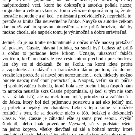
nadprirodzené veci, ktoré ho dokresľujú autorka poňala naozaj
originálne a celkom vkusne. Tomu výrazne dopomáha aj to, že dej
neustále napreduje a aj keď je miestami predvídateľný, neprekáža to,
pretože sa kniha číta neuveriteľne ľahko. Navyše sa autorke celkom
darí udržiavať tú správnu atmosféru – nie príliš hrozivú, akú by
možno chcela, ale napriek tomu je výnimočná a dobre stráviteľná.
Jediné, čo je na knihe nedotiahnuté a občas môže naozaj prekážať
sú postavy. Cassie, hlavná hrdinka, sa snaží byť badass až príliš
a občas to poriadne lezie krkom. Uznajte, ukazovať fakáča
vodičom, keď prechádzate cez cestu mimo prechodu pre chodcov,
len aby ste si dokázali, že na školu, na ktorú idete patríte
a zapadnete… nadávať na francúzsku dámu po tom, čo do nej
vrazíte len preto, že si navzájom nerozumiete… och, niekedy možno
budete naozaj mať chuť prefackať ju. Naopak, veľmi sa mi páčila
jej spolubývajúca Isabella, ktorá bola síce trochu hlúpa (aspoň nám
to autorka neustále skrz Cassie pripomínala, aj keď si tým nie som
zasa až tak istá), ale napriek tomu milá, prirodzená a zaľúbená…
do Jakea, ktorý bol tiež príjemnou postavou a asi ako jediný mal
aj príbeh a nejaký ten charakter. Lebo v tejto knihe sa môžete
rozlúčiť s tým, že sa dozviete niečo o (óó, božskej a dokonalej)
Cassie. Nie, Cassie je záhadná ešte aj sama pred sebou. Zvyšní
študenti, alebo inak povedané
Vyvolení,
sú v podstate všetci
na jedno kopyto, všetky dievčatá sú zlé a bohaté mrchy, ktoré
nenávidia Cassie, lebo je štipendistka a navyše
kraaajšia
ako ony.