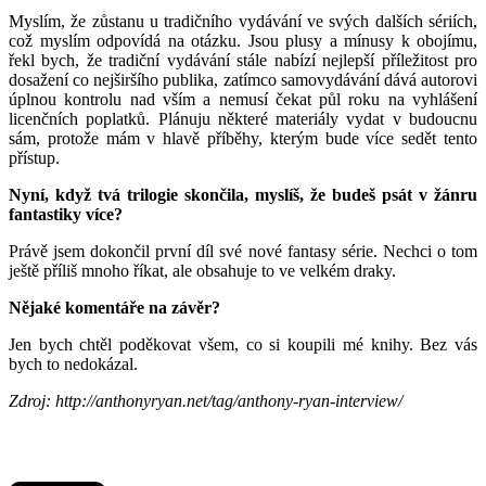
Myslím, že zůstanu u tradičního vydávání ve svých dalších sériích,
což myslím odpovídá na otázku. Jsou plusy a mínusy k obojímu,
řekl bych, že tradiční vydávání stále nabízí nejlepší příležitost pro
dosažení co nejširšího publika, zatímco samovydávání dává autorovi
úplnou kontrolu nad vším a nemusí čekat půl roku na vyhlášení
licenčních poplatků. Plánuju některé materiály vydat v budoucnu
sám, protože mám v hlavě příběhy, kterým bude více sedět tento
přístup.
Nyní, když tvá trilogie skončila, myslíš, že budeš psát v žánru
fantastiky více?
Právě jsem dokončil první díl své nové fantasy série. Nechci o tom
ještě příliš mnoho říkat, ale obsahuje to ve velkém draky.
Nějaké komentáře na závěr?
Jen bych chtěl poděkovat všem, co si koupili mé knihy. Bez vás
bych to nedokázal.
Zdroj: http://anthonyryan.net/tag/anthony-ryan-interview/