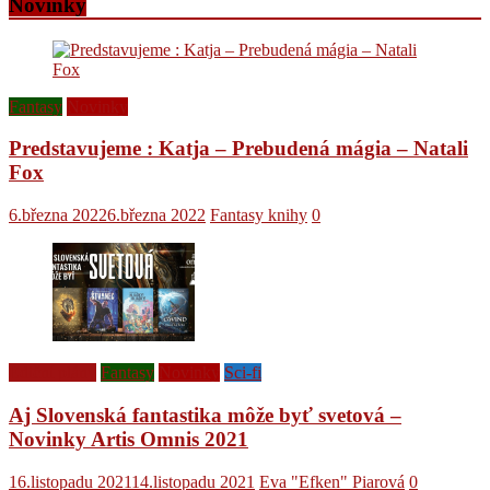
Novinky
Fantasy
Novinky
Predstavujeme : Katja – Prebudená mágia – Natali
Fox
6.března 2022
6.března 2022
Fantasy knihy
0
Ediční plány
Fantasy
Novinky
Sci-fi
Aj Slovenská fantastika môže byť svetová –
Novinky Artis Omnis 2021
16.listopadu 2021
14.listopadu 2021
Eva "Efken" Piarová
0