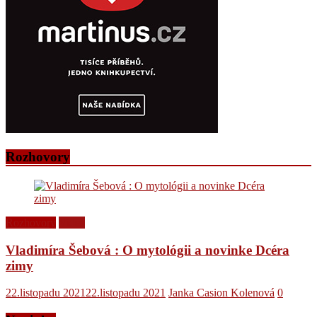
Rozhovory
Rozhovory
Videá
Vladimíra Šebová : O mytológii a novinke Dcéra
zimy
22.listopadu 2021
22.listopadu 2021
Janka Casion Kolenová
0