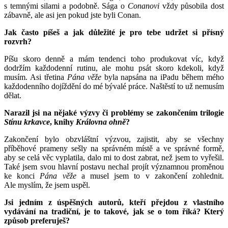
s temnými silami a podobně. Sága o
Conanovi
vždy působila dost
zábavně, ale asi jen pokud jste byli Conan.
Jak často píšeš a jak důležité je pro tebe udržet si přísný
rozvrh?
Píšu skoro denně a mám tendenci toho produkovat víc, když
dodržím každodenní rutinu, ale mohu psát skoro kdekoli, když
musím. Asi třetina
Pána věže
byla napsána na iPadu během mého
každodenního dojíždění do mé bývalé práce. Naštěstí to už nemusím
dělat.
Narazil jsi na nějaké výzvy či problémy se zakončením trilogie
Stínu krkavce
, knihy
Královna ohně
?
Zakončení bylo obzvláštní výzvou, zajistit, aby se všechny
příběhové prameny sešly na správném místě a ve správné formě,
aby se celá věc vyplatila, dalo mi to dost zabrat, než jsem to vyřešil.
Také jsem svou hlavní postavu nechal projít významnou proměnou
ke konci
Pána věže
a musel jsem to v zakončení zohlednit.
Ale myslím, že jsem uspěl.
Jsi jedním z úspěšných autorů, kteří přejdou z vlastního
vydávání na tradiční, je to takové, jak se o tom říká? Který
způsob preferuješ?