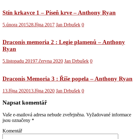
Stín krkavce 1 – Píseň krve – Anthony Ryan
5.února 2015
28.října 2017
Jan Drbušek
0
Draconis memoria 2 : Legie plamenů – Anthony
Ryan
5.listopadu 2019
7.června 2020
Jan Drbušek
0
Draconis Memoria 3 : Říše popela – Anthony Ryan
13.října 2020
13.října 2020
Jan Drbušek
0
Napsat komentář
Vaše e-mailová adresa nebude zveřejněna.
Vyžadované informace
jsou označeny
*
Komentář