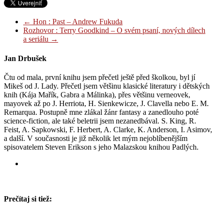
←
Hon : Past – Andrew Fukuda
Rozhovor : Terry Goodkind – O svém psaní, nových dílech
a seriálu
→
Jan Drbušek
Čtu od mala, první knihu jsem přečetl ještě před školkou, byl jí
Mikeš od J. Lady. Přečetl jsem většinu klasické literatury i dětských
knih (Kája Mařík, Gabra a Málinka), přes většinu verneovek,
mayovek až po J. Herriota, H. Sienkewicze, J. Clavella nebo E. M.
Remarqua. Postupně mne zlákal žánr fantasy a zanedlouho poté
science-fiction, ale také beletrii jsem nezanedbával. S. King, R.
Feist, A. Sapkowski, F. Herbert, A. Clarke, K. Anderson, I. Asimov,
a další. V současnosti je již několik let mým nejoblíbenějším
spisovatelem Steven Erikson s jeho Malazskou knihou Padlých.
Prečítaj si tiež: