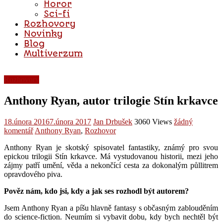
Horor
Sci-fi
Rozhovory
Novinky
Blog
Multiverzum
Rozhovory
Anthony Ryan, autor trilogie Stín krkavce
18.února 2016
7.února 2017
Jan Drbušek
3060 Views
žádný
komentář
Anthony Ryan
,
Rozhovor
Anthony Ryan je skotský spisovatel fantastiky, známý pro svou
epickou trilogii Stín krkavce. Má vystudovanou historii, mezi jeho
zájmy patří umění, věda a nekončící cesta za dokonalým půllitrem
opravdového piva.
Pověz nám, kdo jsi, kdy a jak ses rozhodl být autorem?
Jsem Anthony Ryan a píšu hlavně fantasy s občasným zablouděním
do science-fiction. Neumím si vybavit dobu, kdy bych nechtěl být