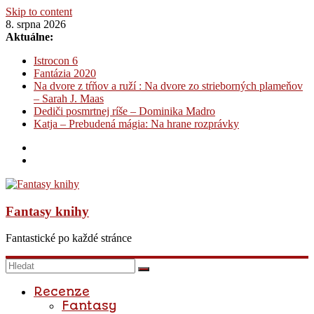
Skip to content
8. srpna 2026
Aktuálne:
Istrocon 6
Fantázia 2020
Na dvore z tŕňov a ruží : Na dvore zo strieborných plameňov
– Sarah J. Maas
Dediči posmrtnej ríše – Dominika Madro
Katja – Prebudená mágia: Na hrane rozprávky
Fantasy knihy
Fantastické po každé stránce
Recenze
Fantasy