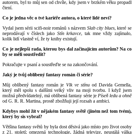
autorem, byl to můj sen od chvíle, kdy jsem v brzkém věku propadl
čtení.
Co je jedna věc o tvé kariéře autora, o které lidé neví?
Vydal jsem sérii scifi-noir románů s názvem
Slab city blues
, které se
neprodávají v číslech jako
Stín krkavce
, tak mne vždy zajímalo,
kolik lidí vlastně ví, že ty knihy existují.
Co je nejlepší rada, kterou bys dal začínajícím autorům? Na co
by se měli soustředit?
Pokračujte v psaní a soustřeďte se na zakončování.
Jaký je tvůj oblíbený fantasy román či série?
Můj oblíbený fantasy román je
Vlk ve stínu
od Davida Gemella,
který měl spolu s dalšími velký vliv na moji tvorbu. I když jsem
možná předvídatelný, má oblíbená fantasy série je
Píseň ledu a ohně
od G. R. R. Martina, prostě zbožňuji její rozsah a ambici.
Kdybys mohl žít v nějakém fantasy světě (jiném než tom tvém),
který by sis vybral?
Většina fantasy světů by byla dost děsivá jako místo pro život osoby
z 21. století; omezená technologie, žádná televize, neustálá válka