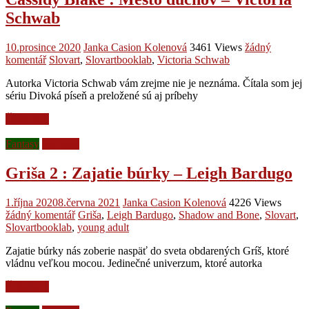
Schwab
10.prosince 2020
Janka Casion Kolenová
3461 Views
žádný
komentář
Slovart
,
Slovartbooklab
,
Victoria Schwab
Autorka Victoria Schwab vám zrejme nie je neznáma. Čítala som jej
sériu Divoká píseň a preložené sú aj príbehy
Čtěte více
Fantasy
Recenze
Griša 2 : Zajatie búrky – Leigh Bardugo
1.října 2020
8.června 2021
Janka Casion Kolenová
4226 Views
žádný komentář
Griša
,
Leigh Bardugo
,
Shadow and Bone
,
Slovart
,
Slovartbooklab
,
young adult
Zajatie búrky nás zoberie naspäť do sveta obdarených Gríš, ktoré
vládnu veľkou mocou. Jedinečné univerzum, ktoré autorka
Čtěte více