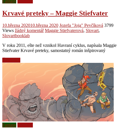
Fantasy
Recenze
Krvavé preteky – Maggie Stiefvater
10.března 2020
10.března 2020
Jozefa "Joja" Pevčíková
3799
Views
žádný komentář
Maggie Stiefvaterová
,
Slovart
,
Slovartbooklab
V roku 2011, ešte než vznikol Havraní cyklus, napísala Maggie
Stiefvater Krvavé preteky, samostatný román inšpirovaný
Čtěte více
Fantasy
Recenze