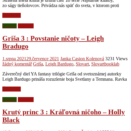
Stratená Biela kniha je druhá časť zo série Najstaršie kliatby,
zo ságy tieňolovcov. Privádza nás späť do sveta, v ktorom proti
Čtěte více
Fantasy
Recenze
Griša 3 : Povstanie ničoty – Leigh
Bradugo
1.srpna 2021
29.července 2021
Janka Casion Kolenová
3231 Views
žádný komentář
Griša
,
Leigh Bardugo
,
Slovart
,
Slovartbooklab
Záverečný diel YA fantasy trilógie Griša od svetoznámej autorky
Leigh Bardugo prináša rozuzlenie boja Svetlany a Temnana. Ravka
Čtěte více
Fantasy
Recenze
Krutý princ 3 : Kráľovná ničoho – Holly
Black