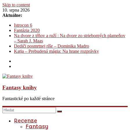
Skip to content
10. srpna 2026
Aktuálne:
Istrocon 6
Fantázia 2020
Na dvore z tŕňov a ruží : Na dvore zo strieborných plameňov
– Sarah J. Maas
Dediči posmrtnej ríše – Dominika Madro
Katja – Prebudená mágia: Na hrane rozprávky
Fantasy knihy
Fantastické po každé stránce
Recenze
Fantasy