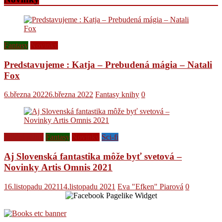
Fantasy
Novinky
Predstavujeme : Katja – Prebudená mágia – Natali
Fox
6.března 2022
6.března 2022
Fantasy knihy
0
Ediční plány
Fantasy
Novinky
Sci-fi
Aj Slovenská fantastika môže byť svetová –
Novinky Artis Omnis 2021
16.listopadu 2021
14.listopadu 2021
Eva "Efken" Piarová
0