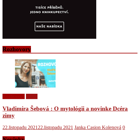
Rozhovory
Rozhovory
Videá
Vladimíra Šebová : O mytológii a novinke Dcéra
zimy
22.listopadu 2021
22.listopadu 2021
Janka Casion Kolenová
0
Novinky