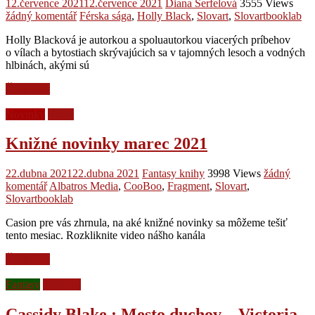
12.července 2021
12.července 2021
Diana Šerfelová
3555 Views
žádný komentář
Férska sága
,
Holly Black
,
Slovart
,
Slovartbooklab
Holly Blacková je autorkou a spoluautorkou viacerých príbehov
o vílach a bytostiach skrývajúcich sa v tajomných lesoch a vodných
hlbinách, akými sú
Čtěte více
Novinky
Videá
Knižné novinky marec 2021
22.dubna 2021
22.dubna 2021
Fantasy knihy
3998 Views
žádný
komentář
Albatros Media
,
CooBoo
,
Fragment
,
Slovart
,
Slovartbooklab
Casion pre vás zhrnula, na aké knižné novinky sa môžeme tešiť
tento mesiac. Rozkliknite video nášho kanála
Čtěte více
Fantasy
Recenze
Cassidy Blake : Mesto duchov – Victoria