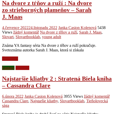
Na dvore z tŕňov a ruží : Na dvore
zo strieborných plameňov – Sarah
J. Maas
4.července 2022
24.listopadu 2022
Janka Casion Kolenová
5438
Views
žádný komentář
Na dvore z tŕňov a ruží
,
Sarah J. Maas
,
Slovart
,
Slovartbooklab
,
young adult
Známa YA fantasy séria Na dvore z tŕňov a ruží pokračuje.
Svetoznáma autorka Sarah J. Maas, ktorá si získala
Čtěte více
Fantasy
Recenze
Najstaršie kliatby 2 : Stratená Biela kniha
– Cassandra Clare
6.února 2022
Janka Casion Kolenová
3955 Views
žádný komentář
Cassandra Clare
,
Najstaršie kliatby
,
Slovartbooklab
,
Tieňolovecká
sága