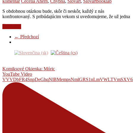
komentář
Cecelia Ahern
,
Chybná
,
Slovart
,
Slovartbooklab
S obdobnou otázkou bude, skôr či neskôr, každý z nás
konfrontovaný. S pribúdajúcim vekom si uvedomujeme, že už jedna
Čtěte více
← Předchozí
Komiksové Okienka: Móric
YouTube Video
VVVDbFR4SnpDeGhqNlBMempsNmlGRS1nLmVWLTVmSXV