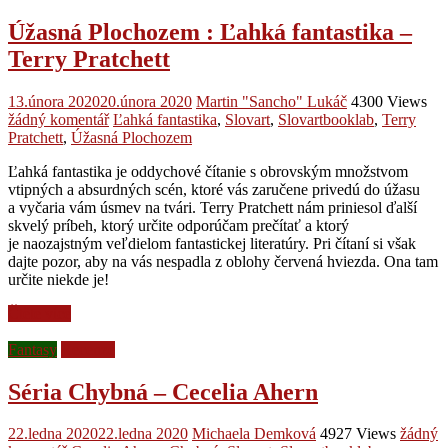
Úžasná Plochozem : Ľahká fantastika –
Terry Pratchett
13.února 2020
20.února 2020
Martin "Sancho" Lukáč
4300 Views
žádný komentář
Ľahká fantastika
,
Slovart
,
Slovartbooklab
,
Terry
Pratchett
,
Úžasná Plochozem
Ľahká fantastika je oddychové čítanie s obrovským množstvom
vtipných a absurdných scén, ktoré vás zaručene privedú do úžasu
a vyčaria vám úsmev na tvári. Terry Pratchett nám priniesol ďalší
skvelý príbeh, ktorý určite odporúčam prečítať a ktorý
je naozajstným veľdielom fantastickej literatúry. Pri čítaní si však
dajte pozor, aby na vás nespadla z oblohy červená hviezda. Ona tam
určite niekde je!
Čtěte více
Fantasy
Recenze
Séria Chybná – Cecelia Ahern
22.ledna 2020
22.ledna 2020
Michaela Demková
4927 Views
žádný