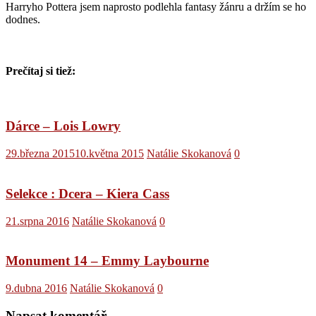
Harryho Pottera jsem naprosto podlehla fantasy žánru a držím se ho
dodnes.
Prečítaj si tiež:
Dárce – Lois Lowry
29.března 2015
10.května 2015
Natálie Skokanová
0
Selekce : Dcera – Kiera Cass
21.srpna 2016
Natálie Skokanová
0
Monument 14 – Emmy Laybourne
9.dubna 2016
Natálie Skokanová
0
Napsat komentář