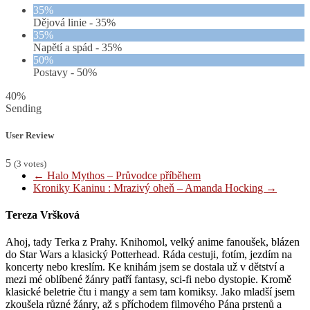
35%
Dějová linie -
35%
35%
Napětí a spád -
35%
50%
Postavy -
50%
40%
Sending
User Review
5
(
3
votes)
←
Halo Mythos – Průvodce příběhem
Kroniky Kaninu : Mrazivý oheň – Amanda Hocking
→
Tereza Vršková
Ahoj, tady Terka z Prahy. Knihomol, velký anime fanoušek, blázen
do Star Wars a klasický Potterhead. Ráda cestuji, fotím, jezdím na
koncerty nebo kreslím. Ke knihám jsem se dostala už v dětství a
mezi mé oblíbené žánry patří fantasy, sci-fi nebo dystopie. Kromě
klasické beletrie čtu i mangy a sem tam komiksy. Jako mladší jsem
zkoušela různé žánry, až s příchodem filmového Pána prstenů a