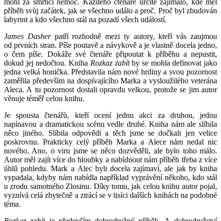
mohl za smrtící nemoc. Každého čtenáře určitě zajímalo, kde měl
příběh svůj začátek, jak se všechno událo a proč. Proč byl zbudován
labyrint a kdo všechno stál na pozadí všech událostí.
James Dasher
patří rozhodně mezi ty autory, kteří vás zaujmou
od prvních stran. Píše poutavě a návykově a je vlastně docela jedno,
o čem píše. Dokáže své čtenáře připoutat k příběhu a nepustit,
dokud jej nedočtou. Kniha
Rozkaz zabít
by se mohla definovat jako
jedna velká honička. Představila nám nové hrdiny a svou pozornost
zaměřila především na dospívajícího Marka a vysloužilého veterána
Aleca. A tu pozornost dostali opravdu velkou, protože se jim autor
věnuje téměř celou knihu.
Je spousta čtenářů, kteří ocení jednu akci za druhou, jednu
napínavou a dramatickou scénu vedle druhé. Kniha nám ale slíbila
něco jiného. Slíbila odpovědi a těch jsme se dočkali jen velice
poskrovnu. Prakticky celý příběh Marka a Alece nám nedal nic
nového. Ano, o viru jsme se něco dozvěděli, ale bylo toho málo.
Autor měl zajít více do hloubky a nabídnout nám příběh třeba z více
úhlů pohledu. Mark a Alec byli docela zajímaví, ale jak by kniha
vypadala, kdyby nám nabídla například vyprávění někoho, kdo stál
u zrodu samotného Zlosinu. Díky tomu, jak celou knihu autor pojal,
vyznívá celá zbytečně a ztrácí se v tisíci dalších knihách na podobné
téma.
Rozkaz zabít
je především dobrodružný příběh. A dobrodružství