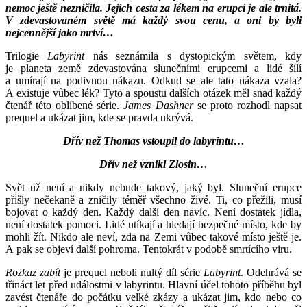
nemoc ještě nezničila. Jejich cesta za lékem na erupci je ale trnitá.
V zdevastovaném světě má každý svou cenu, a oni by byli
nejcennější jako mrtví…
Trilogie
Labyrint
nás seznámila s dystopickým světem, kdy
je planeta země zdevastována slunečními erupcemi a lidé šílí
a umírají na podivnou nákazu. Odkud se ale tato nákaza vzala?
A existuje vůbec lék? Tyto a spoustu dalších otázek měl snad každý
čtenář této oblíbené série.
James Dashner
se proto rozhodl napsat
prequel a ukázat jim, kde se pravda ukrývá.
Dřív než Thomas vstoupil do labyrintu…
Dřív než vznikl Zlosin…
Svět už není a nikdy nebude takový, jaký byl. Sluneční erupce
přišly nečekaně a zničily téměř všechno živé. Ti, co přežili, musí
bojovat o každý den. Každý další den navíc. Není dostatek jídla,
není dostatek pomoci. Lidé utíkají a hledají bezpečné místo, kde by
mohli žít. Nikdo ale neví, zda na Zemi vůbec takové místo ještě je.
A pak se objeví další pohroma. Tentokrát v podobě smrtícího viru.
Rozkaz zabít
je prequel neboli nultý díl série
Labyrint
. Odehrává se
třináct let před událostmi v labyrintu. Hlavní účel tohoto příběhu byl
zavést čtenáře do počátku velké zkázy a ukázat jim, kdo nebo co