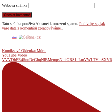
Webová stránka
Tato stránka používá Akismet k omezení spamu.
Podívejte se, jak
vaše data z komentářů zpracováváme.
.
Komiksové Okienka: Móric
YouTube Video
VVVDbFR4SnpDeGhqNlBMempsNmlGRS1nLmVWLTVmSXV