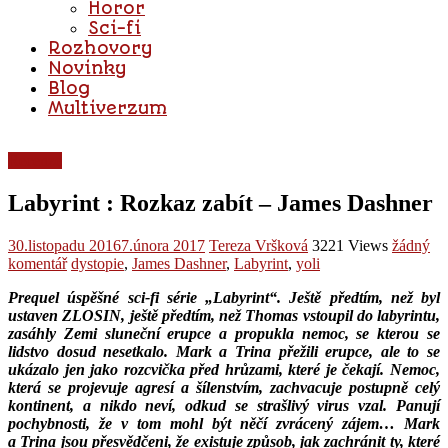
Horor
Sci-fi
Rozhovory
Novinky
Blog
Multiverzum
Recenze
Labyrint : Rozkaz zabít – James Dashner
30.listopadu 2016
7.února 2017
Tereza Vršková
3221 Views
žádný
komentář
dystopie
,
James Dashner
,
Labyrint
,
yoli
Prequel úspěšné sci-fi série „Labyrint“. Ještě předtím, než byl
ustaven ZLOSIN, ještě předtím, než Thomas vstoupil do labyrintu,
zasáhly Zemi sluneční erupce a propukla nemoc, se kterou se
lidstvo dosud nesetkalo. Mark a Trina přežili erupce, ale to se
ukázalo jen jako rozcvička před hrůzami, které je čekají. Nemoc,
která se projevuje agresí a šílenstvím, zachvacuje postupně celý
kontinent, a nikdo neví, odkud se strašlivý virus vzal. Panují
pochybnosti, že v tom mohl být něčí zvrácený zájem… Mark
a Trina jsou přesvědčeni, že existuje způsob, jak zachránit ty, které