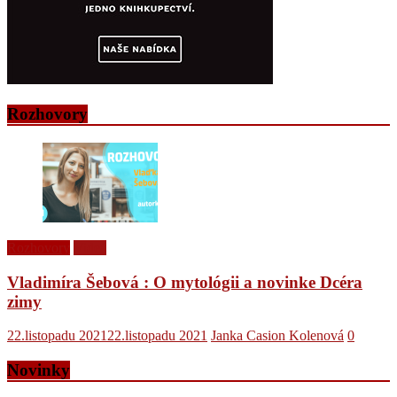
Rozhovory
Rozhovory
Videá
Vladimíra Šebová : O mytológii a novinke Dcéra
zimy
22.listopadu 2021
22.listopadu 2021
Janka Casion Kolenová
0
Novinky