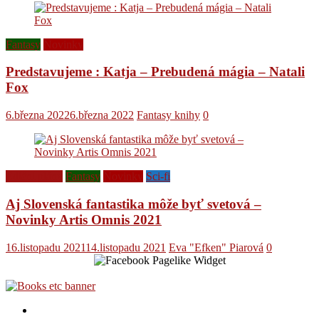
Fantasy
Novinky
Predstavujeme : Katja – Prebudená mágia – Natali
Fox
6.března 2022
6.března 2022
Fantasy knihy
0
Ediční plány
Fantasy
Novinky
Sci-fi
Aj Slovenská fantastika môže byť svetová –
Novinky Artis Omnis 2021
16.listopadu 2021
14.listopadu 2021
Eva "Efken" Piarová
0