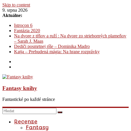
Skip to content
9. srpna 2026
Aktuálne:
Istrocon 6
Fantázia 2020
Na dvore z tŕňov a ruží : Na dvore zo strieborných plameňov
– Sarah J. Maas
Dediči posmrtnej ríše – Dominika Madro
Katja – Prebudená mágia: Na hrane rozprávky
Fantasy knihy
Fantastické po každé stránce
Recenze
Fantasy