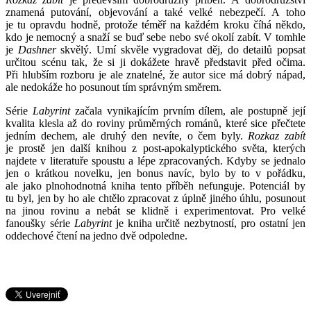
znamená putování, objevování a také velké nebezpečí. A toho
je tu opravdu hodně, protože téměř na každém kroku číhá někdo,
kdo je nemocný a snaží se buď sebe nebo své okolí zabít. V tomhle
je
Dashner
skvělý. Umí skvěle vygradovat děj, do detailů popsat
určitou scénu tak, že si ji dokážete hravě představit před očima.
Při hlubším rozboru je ale znatelné, že autor sice má dobrý nápad,
ale nedokáže ho posunout tím správným směrem.
Série
Labyrint
začala vynikajícím prvním dílem, ale postupně její
kvalita klesla až do roviny průměrných románů, které sice přečtete
jedním dechem, ale druhý den nevíte, o čem byly.
Rozkaz zabít
je prostě jen další knihou z post-apokalyptického světa, kterých
najdete v literatuře spoustu a lépe zpracovaných. Kdyby se jednalo
jen o krátkou novelku, jen bonus navíc, bylo by to v pořádku,
ale jako plnohodnotná kniha tento příběh nefunguje. Potenciál by
tu byl, jen by ho ale chtělo zpracovat z úplně jiného úhlu, posunout
na jinou rovinu a nebát se klidně i experimentovat. Pro velké
fanoušky série
Labyrint
je kniha určitě nezbytností, pro ostatní jen
oddechové čtení na jedno dvě odpoledne.