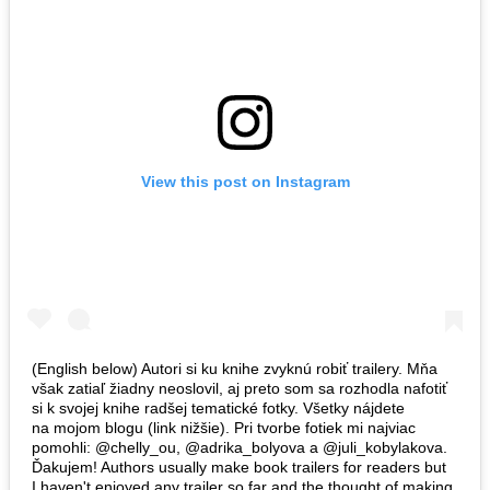
View this post on Instagram
(English below) Autori si ku knihe zvyknú robiť trailery. Mňa
však zatiaľ žiadny neoslovil, aj preto som sa rozhodla nafotiť
si k svojej knihe radšej tematické fotky. Všetky nájdete
na mojom blogu (link nižšie). Pri tvorbe fotiek mi najviac
pomohli: @chelly_ou, @adrika_bolyova a @juli_kobylakova.
Ďakujem! Authors usually make book trailers for readers but
I haven't enjoyed any trailer so far and the thought of making