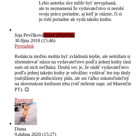
Lebo autorka síce môže byť nevypísaná,
ale to neznamená že vydavateľstvo si nerobí
svoju prácu poriadne, aj keď je otázne, či si
ju robí poriadne ak vydá takúto knihu.
Joja Pevčíková
Autor příspěvku
30.října 2018 (15:46)
Permalink
Redakcia možno mohla byť zvládnutá lepšie, ale netrúfam si
sformulovať názor na vydavateľstvo podľa jednej knihy (inú
som od nich nečítala). Druhá vec je, že súdiť vydavateľstvo
podľa jednej takejto knihy je odvážne; vydávať len top tituly
(sub)žánru je ambiciózny plán, ale asi ťažko uskutočniteľný
na slovenskom knižnom trhu (viď riešenie napr. od Marenčin
PT). 😉
Reagovat
Diana
9.dubna 2020 (15:27)