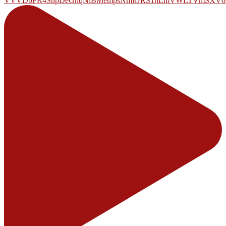
VVVDbFR4SnpDeGhqNlBMempsNmlGRS1nLmVWLTVmSXV