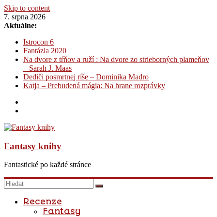
Skip to content
7. srpna 2026
Aktuálne:
Istrocon 6
Fantázia 2020
Na dvore z tŕňov a ruží : Na dvore zo strieborných plameňov
– Sarah J. Maas
Dediči posmrtnej ríše – Dominika Madro
Katja – Prebudená mágia: Na hrane rozprávky
Fantasy knihy
Fantastické po každé stránce
Recenze
Fantasy