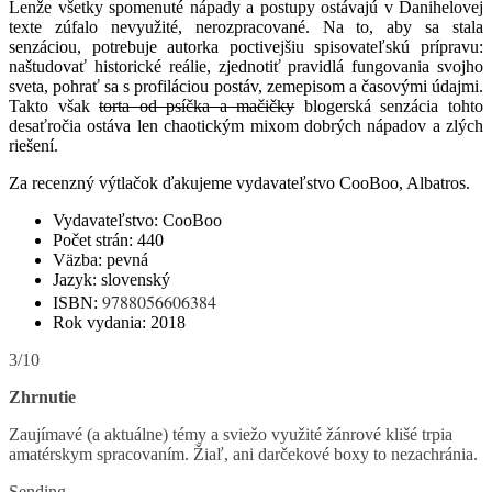
Lenže všetky spomenuté nápady a postupy ostávajú v Danihelovej
texte zúfalo nevyužité, nerozpracované. Na to, aby sa stala
senzáciou, potrebuje autorka poctivejšiu spisovateľskú prípravu:
naštudovať historické reálie, zjednotiť pravidlá fungovania svojho
sveta, pohrať sa s profiláciou postáv, zemepisom a časovými údajmi.
Takto však
torta od psíčka a mačičky
blogerská senzácia tohto
desaťročia ostáva len chaotickým mixom dobrých nápadov a zlých
riešení.
Za recenzný výtlačok ďakujeme vydavateľstvo CooBoo, Albatros.
Vydavateľstvo: CooBoo
Počet strán: 440
Väzba: pevná
Jazyk: slovenský
9788056606384
ISBN:
Rok vydania: 2018
3/10
Zhrnutie
Zaujímavé (a aktuálne) témy a sviežo využité žánrové klišé trpia
amatérskym spracovaním. Žiaľ, ani darčekové boxy to nezachránia.
Sending