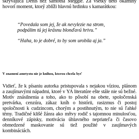
skrývajúca Denis než samotná Meggie. Za všetky tieto okamihy
hovorí moment, ktorý zblíži hlavnú hrdinku s kamarátkou:
“Povedala som jej, že ak nevylezie na strom,
podpálim tú jej krásnu blonďavú hrivu.”
“Haha, to je dobré, to by som urobila aj ja.”
V znamení ametystu nie je knihou, ktorou chcela byť
Vidieť, že k písaniu autorka pristupovala s nejakou víziou, plánom
a zaujímavými nápadmi, ktoré v YA literatúre ešte stále nie sú bežné.
Motív znásilnenia a toho, ako to pôsobí na obete, spoločenská
pretvárka, cenzúra, zákaz kníh o histórii, rasizmus či postoj
spoločnosti k cudzincom, chorým a postihnutým, to nie sú ľahké
témy. Tradičné klišé žánra ako mŕtvy rodič s tajomnou minulosťou,
denníkové zápisky, motivácia úhlavného nepriateľa či časovo
obmedzené maskovanie sú tiež použité v zaujímavých
kombináciách.