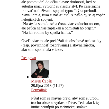
ale potom udrú do očka hlavne drobnosti, keď sa
autorka snaží vytvoriť si vlastný štýl. Po čase začne
iritovať nadužívanie spojení typu: “dýka prebodla,
hlava udrela, ruka si našla” atď. A našlo by sa aj zopár
nelogických spojení:
“Nasávala som do seba čoraz viac vzduchu nosom,
ale pľúca nahlas zaplakali a odmietali ho prijať.”
“Na ich rodinu by spadla hanba.”
Oveľa viac mi ale prekážali tie obsahové nedostatky
(resp. povrchnosť rozprávania) a slovná zásoba,
ako som spomínala v texte.
Reagovat
Marek Čabák
29.října 2018 (11:27)
Permalink
Pýtal som sa hlavne preto, aby som si urobil
trochu obraz o vydavateľstve. Teda ako k tej
knihe pristúpili po technickej stránke.