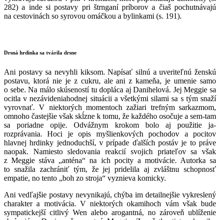
282) a inde si postavy pri štrnganí príborov a čiaš pochutnávajú
na cestovinách so syrovou omáčkou a bylinkami (s. 191).
Drsná hrdinka sa tvárila drsne
Ani postavy sa nevyhli kiksom. Napísať silnú a uveriteľnú ženskú
postavu, ktorá nie je z cukru, ale ani z kameňa, je umenie samo
o sebe. Na málo skúseností tu dopláca aj Danihelová. Jej Meggie sa
ocitla v nezávideniahodnej situácii a všetkými silami sa s tým snaží
vyrovnať. V niektorých momentoch zažiari trefným sarkazmom,
omnoho častejšie však skĺzne k tomu, že každého osočuje a sem-tam
sa poriadne opije. Odvážnym krokom bolo aj použitie ja-
rozprávania. Hoci je opis myšlienkových pochodov a pocitov
hlavnej hrdinky jednoduchší, v prípade ďalších postáv je to práve
naopak. Namiesto sledovania reakcií svojich priateľov sa však
z Meggie stáva „anténa“ na ich pocity a motivácie. Autorka sa
to snažila zachrániť tým, že jej pridelila aj zvláštnu schopnosť
empatie, no tento „boh zo stroja“ vyznieva komicky.
Ani vedľajšie postavy nevynikajú, chýba im detailnejšie vykreslený
charakter a motivácia. V niektorých okamihoch vám však bude
sympatickejší citlivý Wen alebo arogantná, no zároveň ublíženie