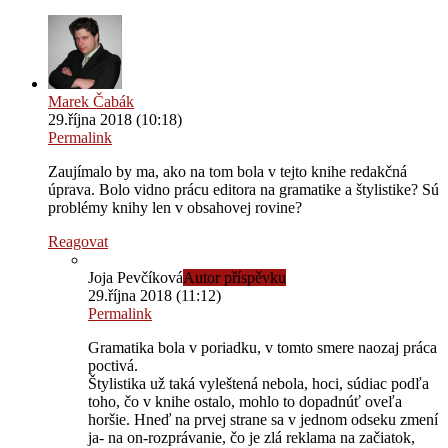
Marek Čabák
29.října 2018 (10:18)
Permalink
Zaujímalo by ma, ako na tom bola v tejto knihe redakčná
úprava. Bolo vidno prácu editora na gramatike a štylistike? Sú
problémy knihy len v obsahovej rovine?
Reagovat
Joja Pevčíková
Autor příspěvku
29.října 2018 (11:12)
Permalink
Gramatika bola v poriadku, v tomto smere naozaj práca
poctivá.
Štylistika už taká vyleštená nebola, hoci, súdiac podľa
toho, čo v knihe ostalo, mohlo to dopadnúť oveľa
horšie. Hneď na prvej strane sa v jednom odseku zmení
ja- na on-rozprávanie, čo je zlá reklama na začiatok,