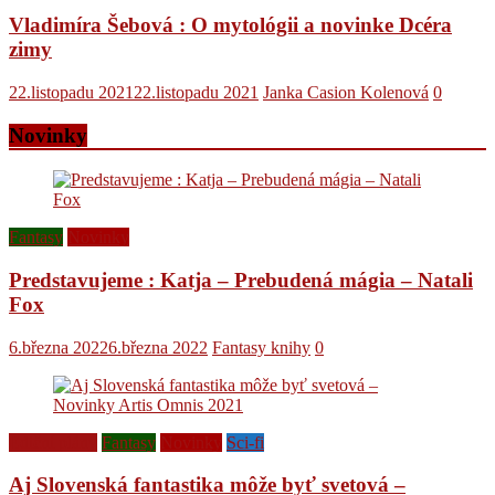
Vladimíra Šebová : O mytológii a novinke Dcéra
zimy
22.listopadu 2021
22.listopadu 2021
Janka Casion Kolenová
0
Novinky
Fantasy
Novinky
Predstavujeme : Katja – Prebudená mágia – Natali
Fox
6.března 2022
6.března 2022
Fantasy knihy
0
Ediční plány
Fantasy
Novinky
Sci-fi
Aj Slovenská fantastika môže byť svetová –