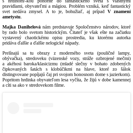
s hrdinom/-kou ponoríte do fantastického sveta s vlastnými
pravidlami, obyvateľmi a mágiou. Problém vzniká, keď fantastický
svet nedáva zmysel. A to je, bohužiaľ, aj prípad
V znamení
ametystu
.
Majka Danihelová
nám predstavuje Spoločenstvo národov, ktoré
by rado bolo svetom historickým. Čitateľ je však ešte na začiatku
vystavený chaotickému opisu prostredia, ku ktorému autorka
pridáva ďalšie a ďalšie nelogické nápady.
Prelínajú sa tu obrazy z moderného sveta (pouličné lampy,
obývačka), stredoveku (väzenské vozy, stráže ozbrojené mečmi)
a akéhosi baroka/klasicizmu (mladé slečny v bohato zdobených
čipkovaných šatách s klobúčikmi na hlave, ktoré zo šálok
distingvovane popíjajú čaj pri svojom honosnom dome s jazierkom).
Popritom hrdinka obyvateľom lesa vyčíta, že žijú v dobe kamennej
a cíti sa ako v stredovekom filme.