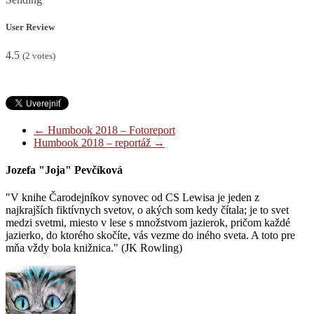
User Review
4.5
(
2
votes)
←
Humbook 2018 – Fotoreport
Humbook 2018 – reportáž
→
Jozefa "Joja" Pevčíková
"V knihe Čarodejníkov synovec od CS Lewisa je jeden z
najkrajších fiktívnych svetov, o akých som kedy čítala; je to svet
medzi svetmi, miesto v lese s množstvom jazierok, pričom každé
jazierko, do ktorého skočíte, vás vezme do iného sveta. A toto pre
mňa vždy bola knižnica." (JK Rowling)