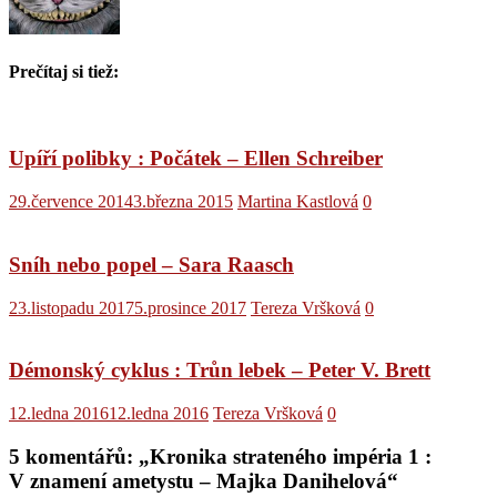
Prečítaj si tiež:
Upíří polibky : Počátek – Ellen Schreiber
29.července 2014
3.března 2015
Martina Kastlová
0
Sníh nebo popel – Sara Raasch
23.listopadu 2017
5.prosince 2017
Tereza Vršková
0
Démonský cyklus : Trůn lebek – Peter V. Brett
12.ledna 2016
12.ledna 2016
Tereza Vršková
0
5 komentářů: „
Kronika strateného impéria 1 :
V znamení ametystu – Majka Danihelová
“