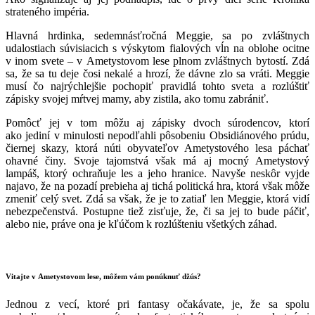
strateného impéria.
Hlavná hrdinka, sedemnásťročná Meggie, sa po zvláštnych
udalostiach súvisiacich s výskytom fialových vĺn na oblohe ocitne
v inom svete – v Ametystovom lese plnom zvláštnych bytostí. Zdá
sa, že sa tu deje čosi nekalé a hrozí, že dávne zlo sa vráti. Meggie
musí čo najrýchlejšie pochopiť pravidlá tohto sveta a rozlúštiť
zápisky svojej mŕtvej mamy, aby zistila, ako tomu zabrániť.
Pomôcť jej v tom môžu aj zápisky dvoch súrodencov, ktorí
ako jediní v minulosti nepodľahli pôsobeniu Obsidiánového prúdu,
čiernej skazy, ktorá núti obyvateľov Ametystového lesa páchať
ohavné činy. Svoje tajomstvá však má aj mocný Ametystový
lampáš, ktorý ochraňuje les a jeho hranice. Navyše neskôr vyjde
najavo, že na pozadí prebieha aj tichá politická hra, ktorá však môže
zmeniť celý svet. Zdá sa však, že je to zatiaľ len Meggie, ktorá vidí
nebezpečenstvá. Postupne tiež zisťuje, že, či sa jej to bude páčiť,
alebo nie, práve ona je kľúčom k rozlúšteniu všetkých záhad.
Vitajte v Ametystovom lese, môžem vám ponúknuť džús?
Jednou z vecí, ktoré pri fantasy očakávate, je, že sa spolu