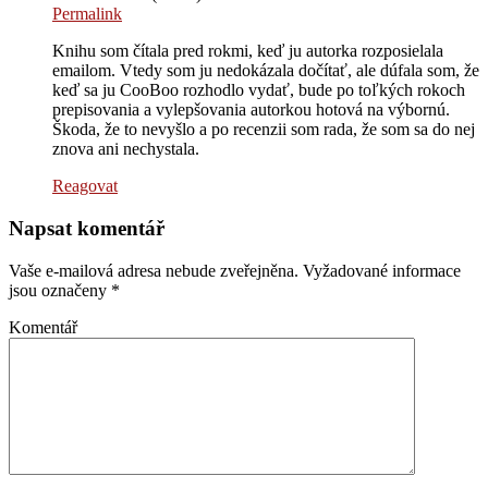
Permalink
Knihu som čítala pred rokmi, keď ju autorka rozposielala
emailom. Vtedy som ju nedokázala dočítať, ale dúfala som, že
keď sa ju CooBoo rozhodlo vydať, bude po toľkých rokoch
prepisovania a vylepšovania autorkou hotová na výbornú.
Škoda, že to nevyšlo a po recenzii som rada, že som sa do nej
znova ani nechystala.
Reagovat
Napsat komentář
Vaše e-mailová adresa nebude zveřejněna.
Vyžadované informace
jsou označeny
*
Komentář