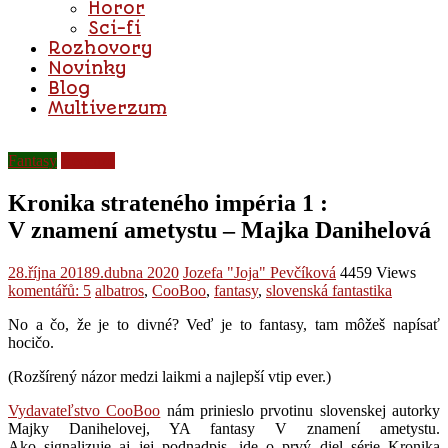
Horor
Sci-fi
Rozhovory
Novinky
Blog
Multiverzum
Fantasy
Recenze
Kronika strateného impéria 1 :
V znamení ametystu – Majka Danihelová
28.října 2018
9.dubna 2020
Jozefa "Joja" Pevčíková
4459 Views
komentářů: 5
albatros
,
CooBoo
,
fantasy
,
slovenská fantastika
No a čo, že je to divné? Veď je to fantasy, tam môžeš napísať
hocičo.
(Rozšírený názor medzi laikmi a najlepší vtip ever.)
Vydavateľstvo CooBoo
nám prinieslo prvotinu slovenskej autorky
Majky Danihelovej, YA fantasy V znamení ametystu.
Ako signalizuje aj jej podnadpis, ide o prvý diel série Kronika