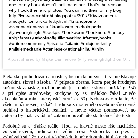
one for my book doesn't thrill me either. That's the reason
why I took thematic photos. You can find them on my blog.
http://lyn-von-nightlight.blogspot.sk/2017/10/v-znameni-
ametystu-tematicke-fotky.html #kniznepromo
#vznameniametystu #kronikastratenehoimperia
#lynvonnightlight #bookpic #bookworm #booknerd #fantasy
#highfantasy #booksofig #ilovewriting #fantasybooks
#writerscommunity #pisanie #citanie #milujemeknihy
#milujemecitanie #ctenijesexy #tipnaknihu #knihy
A post shared by
Majka Danihelová
(@lynvonnightlight) on
Oct 25, 2017 at 3:18am PDT
Prekážku pri budovaní atmosféry historického sveta tiež predstavuje
autorkina slovná zásoba. V prípade zbrane, ktorá prejde hrudným
košom skrz-naskrz, rozhodne nie je na mieste slovo “nožík” (s. 94)
a pri opise stredovekej kuchyne by asi málokto čakal „niečo
ako platňu a mini kuchynskú rúru“ (s. 59). Nehovoriac o fakte, že
všetci muži nosia „tričká“. Hrdinka z moderného sveta možno nemá
prehľad o historických reáliách a nevie všetko pomenovať, no
autorka by mala zvládnuť zakomponovať túto skutočnosť do textu.
Podobné sú aj ďalšie reálie. Hoci sa hlavné mesto ríše nachádza
vo vnútrozemí, hrdinka cíti vôňu mora. Vstupenky na ples sa
vyhrávajú súťažou v pití v krčmách, ktoré pripomínajú diskotéky (s.