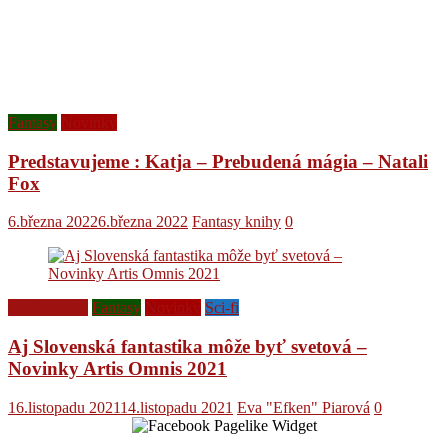
Fantasy
Novinky
Predstavujeme : Katja – Prebudená mágia – Natali
Fox
6.března 2022
6.března 2022
Fantasy knihy
0
Ediční plány
Fantasy
Novinky
Sci-fi
Aj Slovenská fantastika môže byť svetová –
Novinky Artis Omnis 2021
16.listopadu 2021
14.listopadu 2021
Eva "Efken" Piarová
0