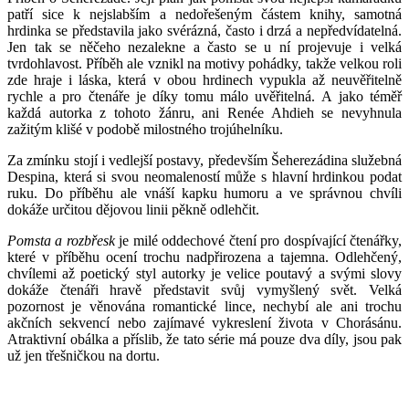
patří sice k nejslabším a nedořešeným částem knihy, samotná
hrdinka se představila jako svérázná, často i drzá a nepředvídatelná.
Jen tak se něčeho nezalekne a často se u ní projevuje i velká
tvrdohlavost. Příběh ale vznikl na motivy pohádky, takže velkou roli
zde hraje i láska, která v obou hrdinech vypukla až neuvěřitelně
rychle a pro čtenáře je díky tomu málo uvěřitelná. A jako téměř
každá autorka z tohoto žánru, ani Renée Ahdieh se nevyhnula
zažitým klišé v podobě milostného trojúhelníku.
Za zmínku stojí i vedlejší postavy, především Šeherezádina služebná
Despina, která si svou neomaleností může s hlavní hrdinkou podat
ruku. Do příběhu ale vnáší kapku humoru a ve správnou chvíli
dokáže určitou dějovou linii pěkně odlehčit.
Pomsta a rozbřesk
je milé oddechové čtení pro dospívající čtenářky,
které v příběhu ocení trochu nadpřirozena a tajemna. Odlehčený,
chvílemi až poetický styl autorky je velice poutavý a svými slovy
dokáže čtenáři hravě představit svůj vymyšlený svět. Velká
pozornost je věnována romantické lince, nechybí ale ani trochu
akčních sekvencí nebo zajímavé vykreslení života v Chorásánu.
Atraktivní obálka a příslib, že tato série má pouze dva díly, jsou pak
už jen třešničkou na dortu.