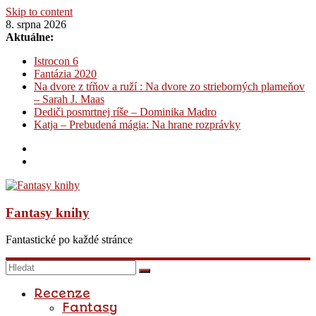
Skip to content
8. srpna 2026
Aktuálne:
Istrocon 6
Fantázia 2020
Na dvore z tŕňov a ruží : Na dvore zo strieborných plameňov
– Sarah J. Maas
Dediči posmrtnej ríše – Dominika Madro
Katja – Prebudená mágia: Na hrane rozprávky
Fantasy knihy
Fantastické po každé stránce
Recenze
Fantasy