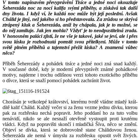
V tomto napínavém převyprávění Tisíce a jedné noci okouzluje
Šeherezáda noc za nocí kalifa svými příběhy, a získává tak další
dny života. I když ví, že každá noc může být její poslední. Avšak
Chálid je jiný, než jakého si ho představovala. Za zrůdou se skrývá
ztrápený kluk a Šeherezáda, aniž by chápala, jak je to možné, se
do něj zamiluje. Jak jen mohla? Vždyť je to neodpustitelná zrada.
V honosném paláci zjistí, že ne vše je takové, jaké se jeví, ale i přes
svou lásku je rozhodnutá pomstít svou přítelkyni. Může v tomto
světě plném příběhů a tajemství přežít láska? A znamená vůbec
něco?
Příběh Šeherezády a pohádek tisíce a jedné noci zná snad každý.
V současné době, kdy je moderní převyprávět známé pohádkové
motivy, najdeme i trochu odlišnou verzi tohoto exotického příběhu
o dívce, která se snaží pomocí pohádek zachránit život.
Chorásán je velkolepé království, kterému tvrdě vládne mladý král-
dítě kalif Chálid. Každý večer si za ženu vezme jednu dívku, kterou
pak za rozbřesku nechá popravit. Jeho poddaní ho za tuto volbu
nenávidí, nikdo se ale nesnaží otevřeně vystoupit proti krutému
vládci. Když na popravišti skončí i mladičká Šíva, něco se změní.
Objeví se dívka, která se dobrovolně stane Chálidovou ženou.
Šeherezáda ale nemá v úmyslu za rozbřesku opustit svět živých.