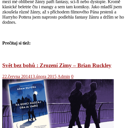
mezi mé oblíbené žánry patří fantasy, sci-fi nebo dystopie. Kromě
klasické beletrie čtu i mangy a sem tam komiksy. Jako mladší jsem
zkoušela různé žánry, až s příchodem filmového Pána prstenů a
Harryho Pottera jsem naprosto podlehla fantasy žánru a držím se ho
dodnes.
Prečítaj si tiež:
Svět bez bohů : Zrození Zimy – Brian Ruckley
22.června 2014
13.února 2015
Admin
0