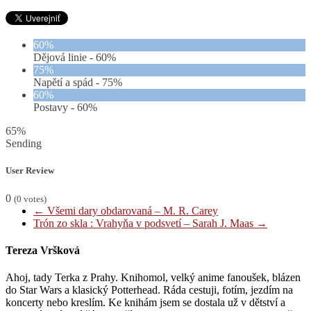
60%
Dějová linie -
60%
75%
Napětí a spád -
75%
60%
Postavy -
60%
65%
Sending
User Review
0
(
0
votes)
←
Všemi dary obdarovaná – M. R. Carey
Trón zo skla : Vrahyňa v podsvetí – Sarah J. Maas
→
Tereza Vršková
Ahoj, tady Terka z Prahy. Knihomol, velký anime fanoušek, blázen
do Star Wars a klasický Potterhead. Ráda cestuji, fotím, jezdím na
koncerty nebo kreslím. Ke knihám jsem se dostala už v dětství a