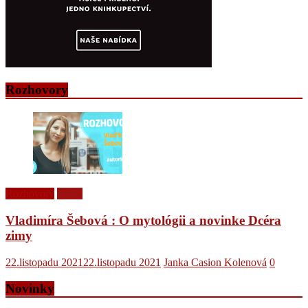
Rozhovory
Rozhovory
Videá
Vladimíra Šebová : O mytológii a novinke Dcéra
zimy
22.listopadu 2021
22.listopadu 2021
Janka Casion Kolenová
0
Novinky