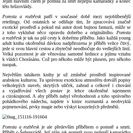
Jejím hlavním cílem je pomsta za smrt nejlepší kamarádky a konec
této hrůzovlády.
Pomsta a rozbřesk
patří v současné době mezi nejoblíbenější
retellingy. Od ostatních se odlišuje tím, že zpracovává značně
exotické prostředí a pokud má autor dosti bujnou fantazii, může se
z toho vyklubat něco opravdu dobrého a originálního.
Pomsta
a rozbřesk
je tak na půl cesty k dobrému příběhu. Jako každá young
adult kniha okořeněná dávkou nadpřirozena je příběh velice čtivý,
jede si svou hlavní cestou a zbytečně neodbočuje do vedlejších linií.
Velká pozornost je ale věnována samotné hrdince a jejímu vztahu
k vládci Chorásánu. Což pro někoho může být plusem, pro někoho
naopak.
Největším tahákem knihy je už zmíněné prostředí inspirované
arabskou kulturou. Tu správnou exotickou atmosféru dotváří popisy
velkolepých staveb, skrytých uliček, zahrad a celkově i chování
a vyjadřování všech postav je lehce okořeněné tajemnem
a cizokrajností. A aby příběh nabyl věrohodnosti a toho správného
pohádkového nádechu, najdete v knize rozmanitá a neobvyklá
pojmenování, prvky magie nebo výskyt kouzelných předmětů.
Pomsta a rozbřesk
je ale především příběhem o pomstě a smrti.
Příběh o Šeherezádě. Její plán jak pomstít svou nejlepší kamarádku