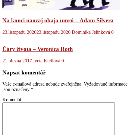
Na konci naozaj obaja umrú – Adam Silvera
23.listopadu 2020
23.listopadu 2020
Dominika Jelínková
0
Čáry života – Veronica Roth
21.března 2017
Iveta Kudlová
0
Napsat komentář
Vaše e-mailová adresa nebude zveřejněna.
Vyžadované informace
jsou označeny
*
Komentář