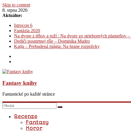
Skip to content
8. srpna 2026
Aktuálne:
Istrocon 6
Fantázia 2020
Na dvore z tŕňov a ruží : Na dvore zo strieborných plameňov –
Dediči posmrtnej ríše – Dominika Madro
Katja – Prebudená mágia: Na hrane rozprávky
Fantasy knihy
Fantastické po každé stránce
Recenze
Fantasy
Horor