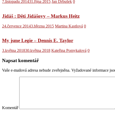
7.listopadu 2014
31.října 2015
Jan Drbušek
0
Jidáš : Děti Jidášovy – Markus Heitz
24.července 2014
3.března 2015
Martina Kastlová
0
My jsme Legie – Dennis E. Taylor
3.května 2018
30.května 2018
Kateřina Pomykalová
0
Napsat komentář
Vaše e-mailová adresa nebude zveřejněna.
Vyžadované informace js
Komentář