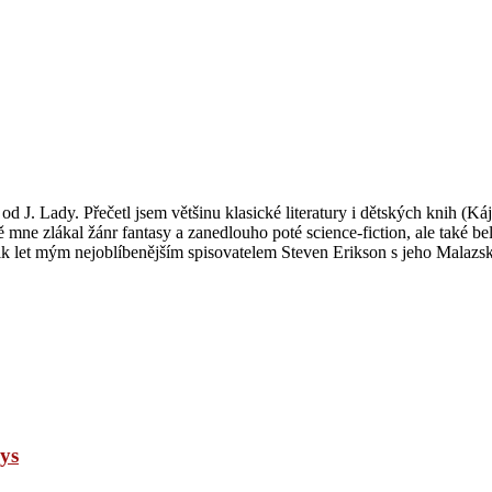
š od J. Lady. Přečetl jsem většinu klasické literatury i dětských knih (
ne zlákal žánr fantasy a zanedlouho poté science-fiction, ale také bel
olik let mým nejoblíbenějším spisovatelem Steven Erikson s jeho Malaz
ys