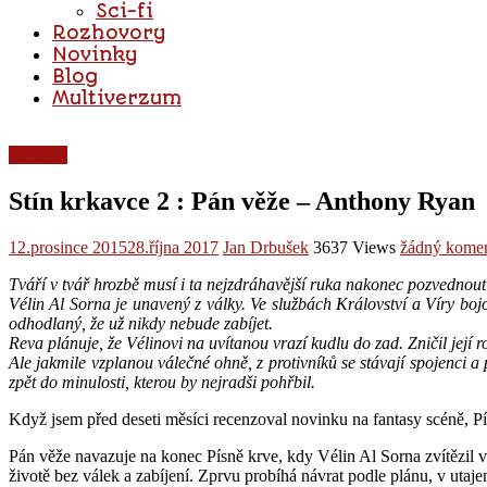
Sci-fi
Rozhovory
Novinky
Blog
Multiverzum
Recenze
Stín krkavce 2 : Pán věže – Anthony Ryan
12.prosince 2015
28.října 2017
Jan Drbušek
3637 Views
žádný komen
Tváří v tvář hrozbě musí i ta nejzdráhavější ruka nakonec pozvednou
Vélin Al Sorna je unavený z války. Ve službách Království a Víry boj
odhodlaný, že už nikdy nebude zabíjet.
Reva plánuje, že Vélinovi na uvítanou vrazí kudlu do zad. Zničil její 
Ale jakmile vzplanou válečné ohně, z protivníků se stávají spojenci 
zpět do minulosti, kterou by nejradši pohřbil.
Když jsem před deseti měsíci recenzoval novinku na fantasy scéně, P
Pán věže navazuje na konec Písně krve, kdy Vélin Al Sorna zvítězil v
životě bez válek a zabíjení. Zprvu probíhá návrat podle plánu, v utaj