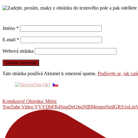
Jméno
*
E-mail
*
Webová stránka
Tato stránka používá Akismet k omezení spamu.
Podívejte se, jak va
Komiksové Okienka: Móric
YouTube Video VVVDbFR4SnpDeGhqNlBMempsNmlGRS1n