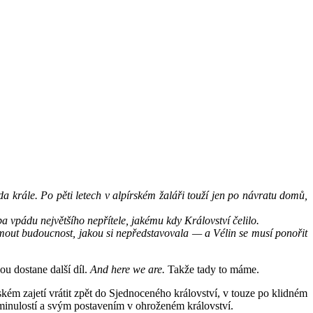
a krále. Po pěti letech v alpírském žaláři touží jen po návratu domů,
ba vpádu největšího nepřítele, jakému kdy Království čelilo.
ijmout budoucnost, jakou si nepředstavovala — a Vélin se musí ponořit
u dostane další díl.
And here we are.
Takže tady to máme.
kém zajetí vrátit zpět do Sjednoceného království, v touze po klidném
s minulostí a svým postavením v ohroženém království.