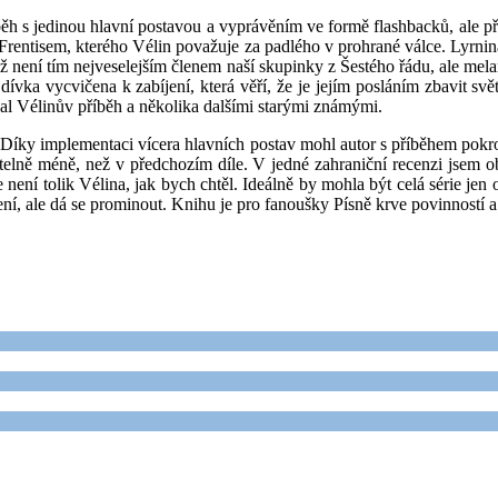
běh s jedinou hlavní postavou a vyprávěním ve formě flashbacků, ale př
m Frentisem, kterého Vélin považuje za padlého v prohrané válce. Lyrnin
a již není tím nejveselejším členem naší skupinky z Šestého řádu, ale 
vka vycvičena k zabíjení, která věří, že je jejím posláním zbavit svě
val Vélinův příběh a několika dalšími starými známými.
 Díky implementaci vícera hlavních postav mohl autor s příběhem pokr
atelně méně, než v předchozím díle. V jedné zahraniční recenzi jsem o
není tolik Vélina, jak bych chtěl. Ideálně by mohla být celá série jen 
, ale dá se prominout. Knihu je pro fanoušky Písně krve povinností a os