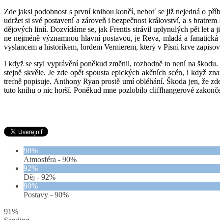
Zde jaksi podobnost s první knihou končí, neboť se již nejedná o pří
udržet si své postavení a zároveň i bezpečnost království, a s bratre
dějových linií. Dozvídáme se, jak Frentis strávil uplynulých pět let 
ne nejméně významnou hlavní postavou, je Reva, mladá a fanatická dí
vyslancem a historikem, lordem Vernierem, který v Písni krve zapiso
I když se styl vyprávění poněkud změnil, rozhodně to není na škodu.
stejně skvěle. Je zde opět spousta epických akčních scén, i když zn
trefně popisuje. Anthony Ryan prostě umí obléhání. Škoda jen, že zde 
tuto knihu o nic horší. Poněkud mne pozlobilo cliffhangerové zakončení
90%
Atmosféra -
90%
92%
Děj -
92%
90%
Postavy -
90%
91%