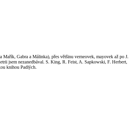
Kája Mařík, Gabra a Málinka), přes většinu verneovek, mayovek až po J.
etrii jsem nezanedbával. S. King, R. Feist, A. Sapkowski, F. Herbert,
skou knihou Padlých.