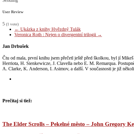
Sending
User Review
5
(
1
vote)
←
Ukázka z knihy Hvězdný Tulák
Veronica Roth : Nejen o divergentní trilogii
→
Jan Drbušek
Čtu od mala, první knihu jsem přečetl ještě před školkou, byl jí Mike
Herriota, H. Sienkewicze, J. Clavella nebo E. M. Remarqua. Postupně m
A. Clarke, K. Anderson, I. Asimov, a další. V současnosti je již něk
Prečítaj si tiež:
The Elder Scrolls – Pekelné město – John Gregory Ke