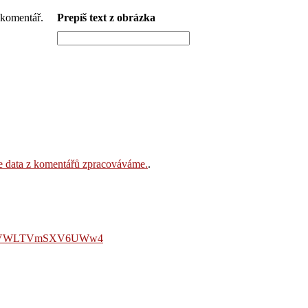
Prepíš text z obrázka
še data z komentářů zpracováváme.
.
LmVWLTVmSXV6UWw4