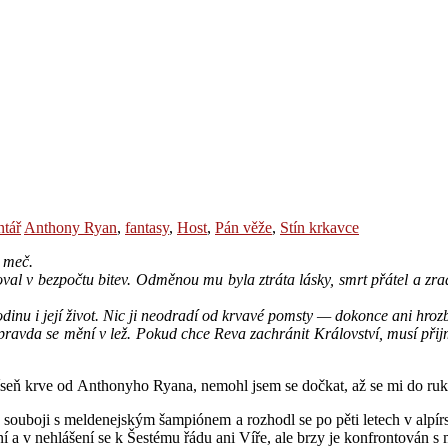
tář
Anthony Ryan
,
fantasy
,
Host
,
Pán věže
,
Stín krkavce
t meč.
oval v bezpočtu bitev. Odměnou mu byla ztráta lásky, smrt přátel a zrad
rodinu i její život. Nic ji neodradí od krvavé pomsty — dokonce ani hroz
a pravda se mění v lež. Pokud chce Reva zachránit Království, musí př
íseň krve od Anthonyho Ryana, nemohl jsem se dočkat, až se mi do ruko
 souboji s meldenejským šampiónem a rozhodl se po pěti letech v alpírs
ení a v nehlášení se k Šestému řádu ani Víře, ale brzy je konfrontován 