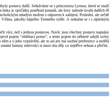
ibyly postavy další. Setkáváme se s princeznou Lyrnou, která se snaží
a linka je zpočátku poněkud pomalá, ale brzy nabude kvalit dalších tří
melancholickým mladým mužem s odporem k zabíjení. Poslední, ale určitě
t Vélina, jakožto bájného Temného rytíře. A setkáme se i s alpírským
očit více, než s jednou postavou. Navíc jsou všechny postavy napsány
bjevil pojem “obléhací porno”, a tento pojem do některé zdejší scény
o něm a o jeho vyprávění, ale to asi jen má osobní preference a nedělá
tatní fantasy milovníci si musí oba díly co nejdříve sehnat a přečíst.