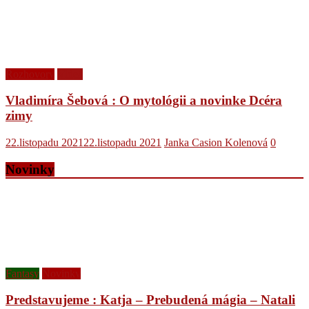
Rozhovory
Videá
Vladimíra Šebová : O mytológii a novinke Dcéra
zimy
22.listopadu 2021
22.listopadu 2021
Janka Casion Kolenová
0
Novinky
Fantasy
Novinky
Predstavujeme : Katja – Prebudená mágia – Natali