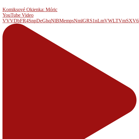
Komiksové Okienka: Móric
YouTube Video
VVVDbFR4SnpDeGhqNlBMempsNmlGRS1nLmVWLTVmSXV