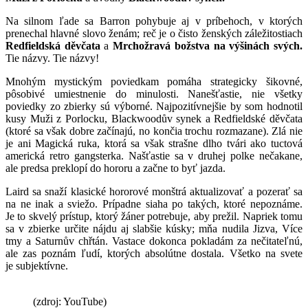
Na silnom ľade sa Barron pohybuje aj v príbehoch, v ktorých
prenechal hlavné slovo ženám; reč je o čisto ženských záležitostiach
Redfieldská děvčata
a
Mrchožravá božstva
na výšinách svých.
Tie názvy. Tie názvy!
Mnohým mystickým poviedkam pomáha strategicky šikovné,
pôsobivé umiestnenie do minulosti. Nanešťastie, nie všetky
poviedky zo zbierky sú výborné. Najpozitívnejšie by som hodnotil
kusy Muži z Porlocku, Blackwoodův synek a Redfieldské děvčata
(ktoré sa však dobre začínajú, no končia trochu rozmazane). Zlá nie
je ani Magická ruka, ktorá sa však strašne dlho tvári ako tuctová
americká retro gangsterka. Našťastie sa v druhej polke nečakane,
ale predsa preklopí do hororu a začne to byť jazda.
Laird sa snaží klasické hororové monštrá aktualizovať a pozerať sa
na ne inak a sviežo. Prípadne siaha po takých, ktoré nepoznáme.
Je to skvelý prístup, ktorý žáner potrebuje, aby prežil. Napriek tomu
sa v zbierke určite nájdu aj slabšie kúsky; mňa nudila Jizva, Více
tmy a Saturnův chřtán. Vastace dokonca pokladám za nečitateľnú,
ale zas poznám ľudí, ktorých absolútne dostala. Všetko na svete
je subjektívne.
(zdroj: YouTube)