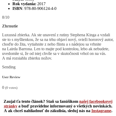
Rok vydania:
2017
ISBN
: 978-80-906124-4-0
8/10
Zhrnutie
Luxusná zbierka. Ak ste unavení z rutiny Stephena Kinga a vzdali
ste to s myšlienkou, že sa na trhu objaví nový, svieži hororový autor,
choďte do žita, vytiahnite z neho flintu a s nádejou sa vrhnite
na Lairda Barrona. Len to majte pod kontrolou, lebo ak nebudete,
uvedomíte si, že od istej chvíle sa v skutočnosti vrhol on na vás.
A má rozsiahlu zbierku nožov.
Sending
User Review
0
(
0
votes)
Zaujal ťa tento článok? Staň sa fanúšikom
našej facebookovej
stránky
a buď pravidelne informovaný o všetkých novinkách.
A ak chceš nahliadnuť do zákulisia, sleduj nás na
Instagrame
.