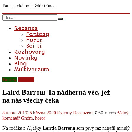
Fantastické po každé stránce
Recenze
Fantasy
Horor
Sci-fi
Rozhovory
Novinky
Blog
Multiverzum
Fantasy
Recenze
Laird Barron: Ta nádherná věc, jež
na nás všechy čeká
8.února 2019
25.března 2020
Externy Recenzent
3260 Views
žádný
komentář
Gnóm
,
horor
Na rodáka z Aljašky
Lairda Barrona
som prvý raz natrafil minulý