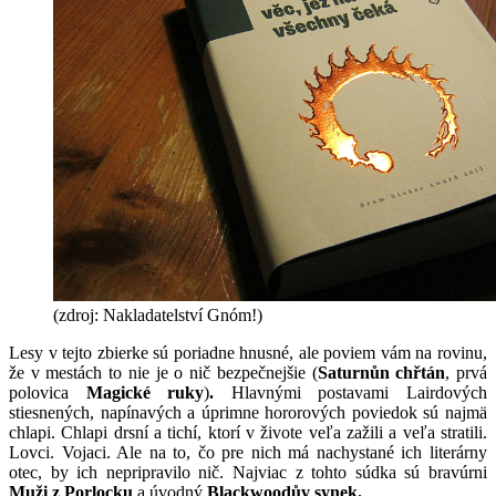
(zdroj: Nakladatelství Gnóm!)
Lesy v tejto zbierke sú poriadne hnusné, ale poviem vám na rovinu,
že v mestách to nie je o nič bezpečnejšie (
Saturnůn chřtán
, prvá
polovica
Magické ruky
)
.
Hlavnými postavami Lairdových
stiesnených, napínavých a úprimne hororových poviedok sú najmä
chlapi. Chlapi drsní a tichí, ktorí v živote veľa zažili a veľa stratili.
Lovci. Vojaci. Ale na to, čo pre nich má nachystané ich literárny
otec, by ich nepripravilo nič. Najviac z tohto súdka sú bravúrni
Muži z Porlocku
a úvodný
Blackwoodův synek.