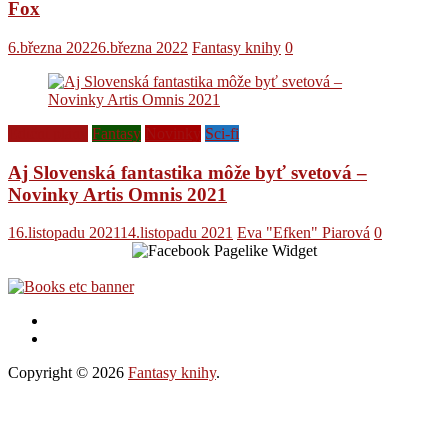
Fox
6.března 2022
6.března 2022
Fantasy knihy
0
Ediční plány
Fantasy
Novinky
Sci-fi
Aj Slovenská fantastika môže byť svetová –
Novinky Artis Omnis 2021
16.listopadu 2021
14.listopadu 2021
Eva "Efken" Piarová
0
Copyright © 2026
Fantasy knihy
.