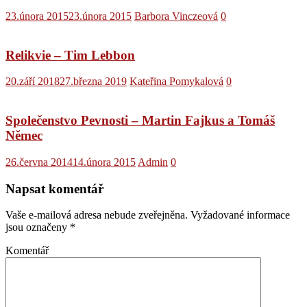
23.února 2015
23.února 2015
Barbora Vinczeová
0
Relikvie – Tim Lebbon
20.září 2018
27.března 2019
Kateřina Pomykalová
0
Společenstvo Pevnosti – Martin Fajkus a Tomáš
Němec
26.června 2014
14.února 2015
Admin
0
Napsat komentář
Vaše e-mailová adresa nebude zveřejněna.
Vyžadované informace
jsou označeny
*
Komentář