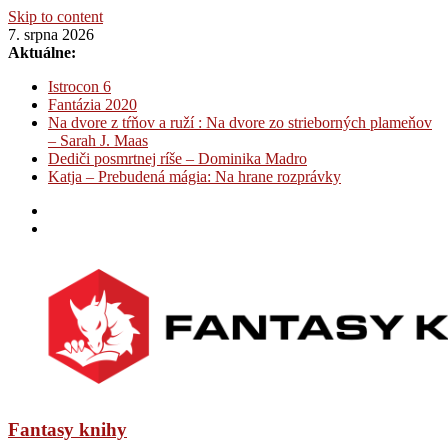
Skip to content
7. srpna 2026
Aktuálne:
Istrocon 6
Fantázia 2020
Na dvore z tŕňov a ruží : Na dvore zo strieborných plameňov
– Sarah J. Maas
Dediči posmrtnej ríše – Dominika Madro
Katja – Prebudená mágia: Na hrane rozprávky
Fantasy knihy