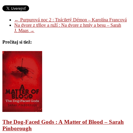
←
Purpurová noc 2 : Tisíciletý Démon – Karolína Francová
Na dvore z tŕňov a ruží : Na dvore z hmly a besu – Sarah
J. Maas
→
Prečítaj si tiež:
The Dog-Faced Gods : A Matter of Blood – Sarah
Pinborough