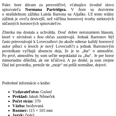
Palec hore dávam za presvedčivé, vťahujúce úvodné slovo
spisovateľa
Normana Partridgea.
V ňom sa dozvieme
o strašidelnom zážitku Lairda Barrona na Aljaške. Už tento reálny
zážitok je oveľa desivejší, než väčšina hororovej tvorby niektorých
súčasných hororových spisovateľov.
Zbierka ma dostala a uchvátila. Dosť dobre nerozumiem hlasom,
ktoré v súvislosti s ňou občas zaznievajú. Jednak Barronov štýl
často prirovnávajú k Lovecraftovi (to akože odteraz každý hororový
autor píšuci o lesoch je nový Lovecraft?) a jednak Barronovým
poviedkam vyčítajú absenciu deja, že je to „iba“ o atmosfére.
Po prvé, atmosféru by som určite nepokladal za „iba“. Je pre horor
mimoriadne dôležitá, ak nie kľúčová. A po druhé, ja som zrejme
čítal iné poviedky, pretože tie „moje“ mi prišli normálne, dejové.
Podrobné informácie o knihe:
Vydavateľstvo:
Gnóm!
Preklad:
Jakub Němeček
Počet strán:
370
Väzba:
brožovaná
Rozmer:
115 × 165 mm
Jazyk:
český