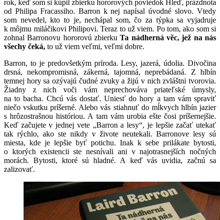
rok, keď som si kúpil zbierku hororových poviedok Hleď, prázdnota
od Philipa Fracassiho. Barron k nej napísal úvodné slovo. Vtedy
som nevedel, kto to je, nechápal som, čo za týpka sa vyjadruje
k môjmu miláčikovi Philipovi. Teraz to už viem. Po tom, ako som si
zohnal Barronovu hororovú zbierku
Ta nádherná věc, jež na nás
všechy čeká,
to už viem veľmi, veľmi dobre.
Barron, to je predovšetkým príroda. Lesy, jazerá, údolia. Divočina
drsná, nekompromisná, zákerná, tajomná, neprebádaná. Z hlbín
temnej hory sa ozývajú čudné zvuky a žijú v nich zvláštni tvorovia.
Žiadny z nich voči vám neprechováva priateľské úmysly,
na to bacha. Chcú vás dostať. Uniesť do hory a tam vám spraviť
niečo vskutku príšerné. Alebo vás stiahnuť do mĺkvych hlbín jazier
s hrôzostrašnou históriou. A tam vám urobia ešte čosi príšernejšie.
Keď začujete v jednej vete „Barron a lesy“, je lepšie začať utekať
tak rýchlo, ako ste nikdy v živote neutekali. Barronove lesy sú
miesta, kde je lepšie byť potichu. Inak k sebe prilákate bytosti,
o ktorých existencii ste nesnívali ani v najotrasnejších nočných
morách. Bytosti, ktoré sú hladné. A keď vás uvidia, začnú sa
zalizovať.