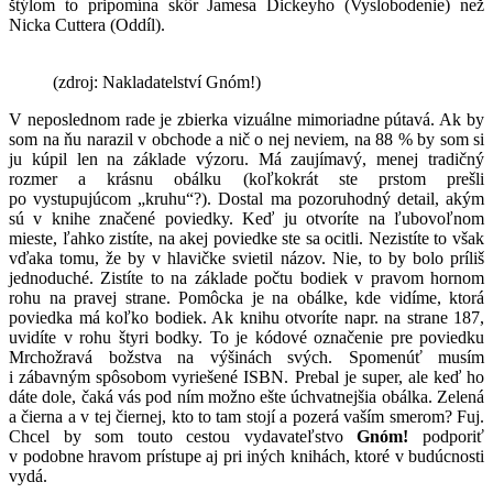
štýlom to pripomína skôr Jamesa Dickeyho (Vyslobodenie) než
Nicka Cuttera (Oddíl).
(zdroj: Nakladatelství Gnóm!)
V neposlednom rade je zbierka vizuálne mimoriadne pútavá. Ak by
som na ňu narazil v obchode a nič o nej neviem, na 88 % by som si
ju kúpil len na základe výzoru. Má zaujímavý, menej tradičný
rozmer a krásnu obálku (koľkokrát ste prstom prešli
po vystupujúcom „kruhu“?). Dostal ma pozoruhodný detail, akým
sú v knihe značené poviedky. Keď ju otvoríte na ľubovoľnom
mieste, ľahko zistíte, na akej poviedke ste sa ocitli. Nezistíte to však
vďaka tomu, že by v hlavičke svietil názov. Nie, to by bolo príliš
jednoduché. Zistíte to na základe počtu bodiek v pravom hornom
rohu na pravej strane. Pomôcka je na obálke, kde vidíme, ktorá
poviedka má koľko bodiek. Ak knihu otvoríte napr. na strane 187,
uvidíte v rohu štyri bodky. To je kódové označenie pre poviedku
Mrchožravá božstva na výšinách svých. Spomenúť musím
i zábavným spôsobom vyriešené ISBN. Prebal je super, ale keď ho
dáte dole, čaká vás pod ním možno ešte úchvatnejšia obálka. Zelená
a čierna a v tej čiernej, kto to tam stojí a pozerá vaším smerom? Fuj.
Chcel by som touto cestou vydavateľstvo
Gnóm!
podporiť
v podobne hravom prístupe aj pri iných knihách, ktoré v budúcnosti
vydá.