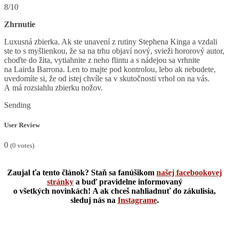
8/10
Zhrnutie
Luxusná zbierka. Ak ste unavení z rutiny Stephena Kinga a vzdali
ste to s myšlienkou, že sa na trhu objaví nový, svieži hororový autor,
choďte do žita, vytiahnite z neho flintu a s nádejou sa vrhnite
na Lairda Barrona. Len to majte pod kontrolou, lebo ak nebudete,
uvedomíte si, že od istej chvíle sa v skutočnosti vrhol on na vás.
A má rozsiahlu zbierku nožov.
Sending
User Review
0
(
0
votes)
Zaujal ťa tento článok? Staň sa fanúšikom
našej facebookovej
stránky
a buď pravidelne informovaný
o všetkých novinkách! A ak chceš nahliadnuť do zákulisia,
sleduj nás na
Instagrame
.