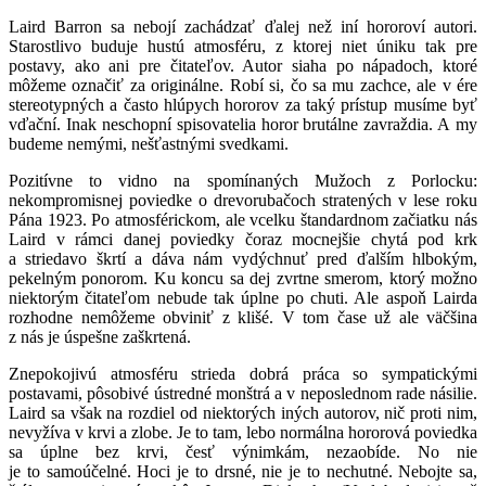
Laird Barron sa nebojí zachádzať ďalej než iní hororoví autori.
Starostlivo buduje hustú atmosféru, z ktorej niet úniku tak pre
postavy, ako ani pre čitateľov. Autor siaha po nápadoch, ktoré
môžeme označiť za originálne. Robí si, čo sa mu zachce, ale v ére
stereotypných a často hlúpych hororov za taký prístup musíme byť
vďační. Inak neschopní spisovatelia horor brutálne zavraždia. A my
budeme nemými, nešťastnými svedkami.
Pozitívne to vidno na spomínaných Mužoch z Porlocku:
nekompromisnej poviedke o drevorubačoch stratených v lese roku
Pána 1923. Po atmosférickom, ale vcelku štandardnom začiatku nás
Laird v rámci danej poviedky čoraz mocnejšie chytá pod krk
a striedavo škrtí a dáva nám vydýchnuť pred ďalším hlbokým,
pekelným ponorom. Ku koncu sa dej zvrtne smerom, ktorý možno
niektorým čitateľom nebude tak úplne po chuti. Ale aspoň Lairda
rozhodne nemôžeme obviniť z klišé. V tom čase už ale väčšina
z nás je úspešne zaškrtená.
Znepokojivú atmosféru strieda dobrá práca so sympatickými
postavami, pôsobivé ústredné monštrá a v neposlednom rade násilie.
Laird sa však na rozdiel od niektorých iných autorov, nič proti nim,
nevyžíva v krvi a zlobe. Je to tam, lebo normálna hororová poviedka
sa úplne bez krvi, česť výnimkám, nezaobíde. No nie
je to samoúčelné. Hoci je to drsné, nie je to nechutné. Nebojte sa,