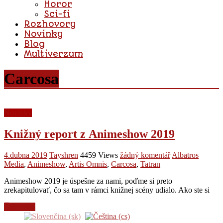
Horor
Sci-fi
Rozhovory
Novinky
Blog
Multiverzum
Carcosa
Novinky
Knižný report z Animeshow 2019
4.dubna 2019
Tayshren
4459 Views
žádný komentář
Albatros
Media
,
Animeshow
,
Artis Omnis
,
Carcosa
,
Tatran
Animeshow 2019 je úspešne za nami, poďme si preto
zrekapitulovať, čo sa tam v rámci knižnej scény udialo. Ako ste si
Čtěte více