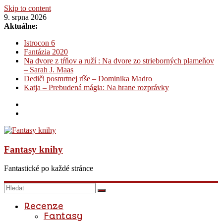
Skip to content
9. srpna 2026
Aktuálne:
Istrocon 6
Fantázia 2020
Na dvore z tŕňov a ruží : Na dvore zo strieborných plameňov
– Sarah J. Maas
Dediči posmrtnej ríše – Dominika Madro
Katja – Prebudená mágia: Na hrane rozprávky
Fantasy knihy
Fantastické po každé stránce
Recenze
Fantasy