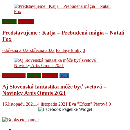
Fantasy
Novinky
Predstavujeme : Katja – Prebudená mágia – Natali
Fox
6.března 2022
6.března 2022
Fantasy knihy
0
Ediční plány
Fantasy
Novinky
Sci-fi
Aj Slovenská fantastika môže byť svetová –
Novinky Artis Omnis 2021
16.listopadu 2021
14.listopadu 2021
Eva "Efken" Piarová
0