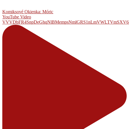
Komiksové Okienka: Móric
YouTube Video
VVVDbFR4SnpDeGhqNlBMempsNmlGRS1nLmVWLTVmSXV