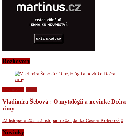
Rozhovory
Rozhovory
Videá
Vladimíra Šebová : O mytológii a novinke Dcéra
zimy
22.listopadu 2021
22.listopadu 2021
Janka Casion Kolenová
0
Novinky