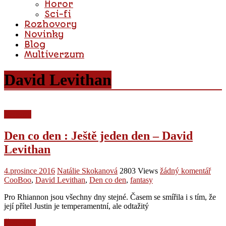
Horor
Sci-fi
Rozhovory
Novinky
Blog
Multiverzum
David Levithan
Recenze
Den co den : Ještě jeden den – David
Levithan
4.prosince 2016
Natálie Skokanová
2803 Views
žádný komentář
CooBoo
,
David Levithan
,
Den co den
,
fantasy
Pro Rhiannon jsou všechny dny stejné. Časem se smířila i s tím, že
její přítel Justin je temperamentní, ale odtažitý
Čtěte více