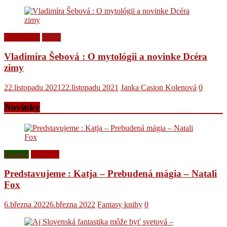
Rozhovory
Videá
Vladimíra Šebová : O mytológii a novinke Dcéra
zimy
22.listopadu 2021
22.listopadu 2021
Janka Casion Kolenová
0
Novinky
Fantasy
Novinky
Predstavujeme : Katja – Prebudená mágia – Natali
Fox
6.března 2022
6.března 2022
Fantasy knihy
0