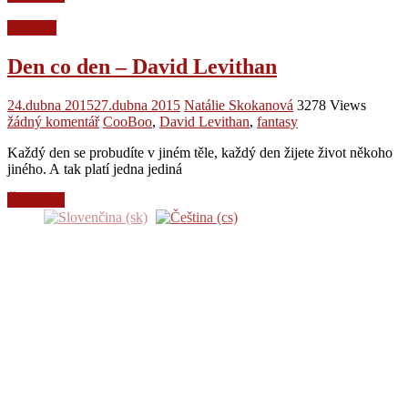
Recenze
Den co den – David Levithan
24.dubna 2015
27.dubna 2015
Natálie Skokanová
3278 Views
žádný komentář
CooBoo
,
David Levithan
,
fantasy
Každý den se probudíte v jiném těle, každý den žijete život někoho
jiného. A tak platí jedna jediná
Čtěte více