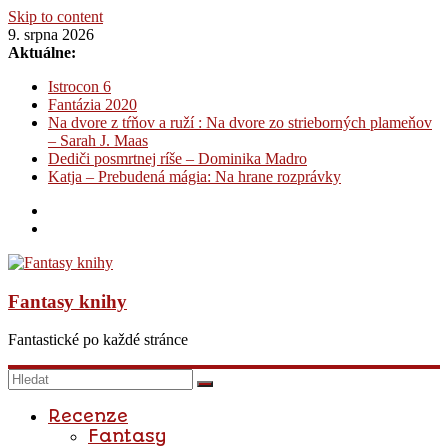
Skip to content
9. srpna 2026
Aktuálne:
Istrocon 6
Fantázia 2020
Na dvore z tŕňov a ruží : Na dvore zo strieborných plameňov
– Sarah J. Maas
Dediči posmrtnej ríše – Dominika Madro
Katja – Prebudená mágia: Na hrane rozprávky
Fantasy knihy
Fantastické po každé stránce
Recenze
Fantasy