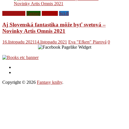
Ediční plány
Fantasy
Novinky
Sci-fi
Aj Slovenská fantastika môže byť svetová –
Novinky Artis Omnis 2021
16.listopadu 2021
14.listopadu 2021
Eva "Efken" Piarová
0
Copyright © 2026
Fantasy knihy
.