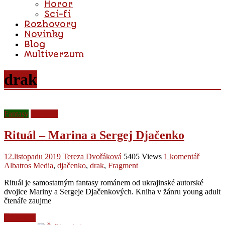
Horor
Sci-fi
Rozhovory
Novinky
Blog
Multiverzum
drak
Fantasy
Recenze
Rituál – Marina a Sergej Djačenko
12.listopadu 2019
Tereza Dvořáková
5405 Views
1 komentář
Albatros Media
,
djačenko
,
drak
,
Fragment
Rituál je samostatným fantasy románem od ukrajinské autorské
dvojice Mariny a Sergeje Djačenkových. Kniha v žánru young adult
čtenáře zaujme
Čtěte více