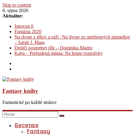
Skip to content
6. srpna 2026
Aktuálne:
Istrocon 6
Fantázia 2020
Na dvore z tŕňov a ruží : Na dvore zo strieborných plameňov
– Sarah J. Maas
Dediči posmrtnej ríše – Dominika Madro
Katja – Prebudená mágia: Na hrane rozprávky
Fantasy knihy
Fantastické po každé stránce
Recenze
Fantasy