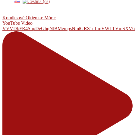
Komiksové Okienka: Móric
YouTube Video
VVVDbFR4SnpDeGhqNlBMempsNmlGRS1nLmVWLTVmSXV