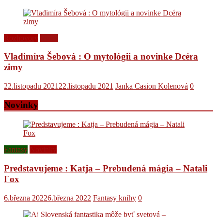
Rozhovory
Videá
Vladimíra Šebová : O mytológii a novinke Dcéra
zimy
22.listopadu 2021
22.listopadu 2021
Janka Casion Kolenová
0
Novinky
Fantasy
Novinky
Predstavujeme : Katja – Prebudená mágia – Natali
Fox
6.března 2022
6.března 2022
Fantasy knihy
0