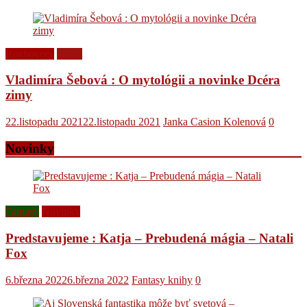
Rozhovory
Videá
Vladimíra Šebová : O mytológii a novinke Dcéra
zimy
22.listopadu 2021
22.listopadu 2021
Janka Casion Kolenová
0
Novinky
Fantasy
Novinky
Predstavujeme : Katja – Prebudená mágia – Natali
Fox
6.března 2022
6.března 2022
Fantasy knihy
0