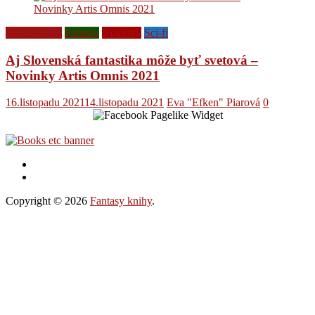
Ediční plány
Fantasy
Novinky
Sci-fi
Aj Slovenská fantastika môže byť svetová –
Novinky Artis Omnis 2021
16.listopadu 2021
14.listopadu 2021
Eva "Efken" Piarová
0
Copyright © 2026
Fantasy knihy
.