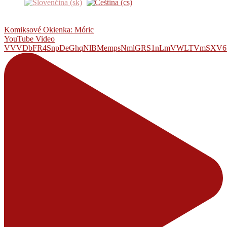
Komiksové Okienka: Móric
YouTube Video
VVVDbFR4SnpDeGhqNlBMempsNmlGRS1nLmVWLTVmSXV