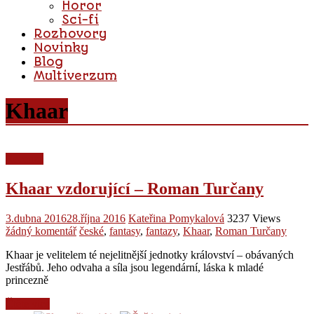
Horor
Sci-fi
Rozhovory
Novinky
Blog
Multiverzum
Khaar
Recenze
Khaar vzdorující – Roman Turčany
3.dubna 2016
28.října 2016
Kateřina Pomykalová
3237 Views
žádný komentář
české
,
fantasy
,
fantazy
,
Khaar
,
Roman Turčany
Khaar je velitelem té nejelitnější jednotky království – obávaných
Jestřábů. Jeho odvaha a síla jsou legendární, láska k mladé
princezně
Čtěte více