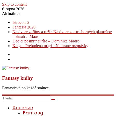
Skip to content
6. srpna 2026
Aktuálne:
Istrocon 6
Fantázia 2020
Na dvore z tŕňov a ruží : Na dvore zo strieborných plameňov
– Sarah J. Maas
Dediči posmrtnej ríše – Dominika Madro
Katja – Prebudená mágia: Na hrane rozprávky
Fantasy knihy
Fantastické po každé stránce
Recenze
Fantasy