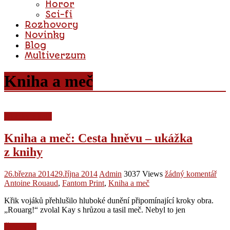
Horor
Sci-fi
Rozhovory
Novinky
Blog
Multiverzum
Kniha a meč
Ukázky z knih
Kniha a meč: Cesta hněvu – ukážka
z knihy
26.března 2014
29.října 2014
Admin
3037 Views
žádný komentář
Antoine Rouaud
,
Fantom Print
,
Kniha a meč
Křik vojáků přehlušilo hluboké dunění připomínající kroky obra.
„Rouarg!“ zvolal Kay s hrůzou a tasil meč. Nebyl to jen
Čtěte více