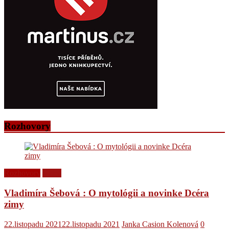
Rozhovory
Rozhovory
Videá
Vladimíra Šebová : O mytológii a novinke Dcéra
zimy
22.listopadu 2021
22.listopadu 2021
Janka Casion Kolenová
0