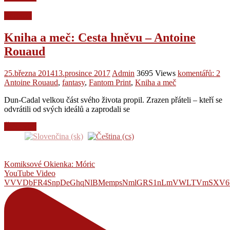
Recenze
Kniha a meč: Cesta hněvu – Antoine
Rouaud
25.března 2014
13.prosince 2017
Admin
3695 Views
komentářů: 2
Antoine Rouaud
,
fantasy
,
Fantom Print
,
Kniha a meč
Dun-Cadal velkou část svého života propil. Zrazen přáteli – kteří se
odvrátili od svých ideálů a zaprodali se
Čtěte více
Komiksové Okienka: Móric
YouTube Video
VVVDbFR4SnpDeGhqNlBMempsNmlGRS1nLmVWLTVmSXV