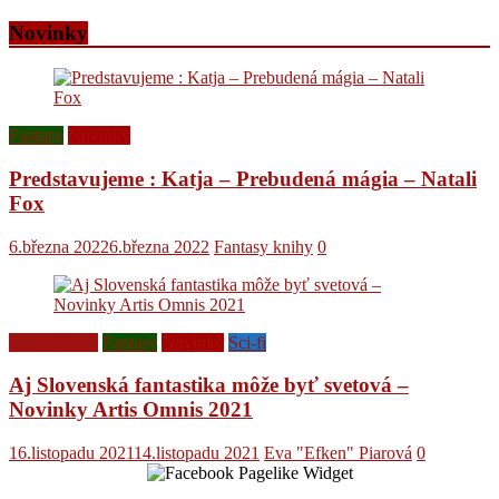
Novinky
Fantasy
Novinky
Predstavujeme : Katja – Prebudená mágia – Natali
Fox
6.března 2022
6.března 2022
Fantasy knihy
0
Ediční plány
Fantasy
Novinky
Sci-fi
Aj Slovenská fantastika môže byť svetová –
Novinky Artis Omnis 2021
16.listopadu 2021
14.listopadu 2021
Eva "Efken" Piarová
0