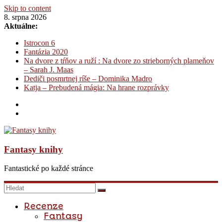
Skip to content
8. srpna 2026
Aktuálne:
Istrocon 6
Fantázia 2020
Na dvore z tŕňov a ruží : Na dvore zo strieborných plameňov
– Sarah J. Maas
Dediči posmrtnej ríše – Dominika Madro
Katja – Prebudená mágia: Na hrane rozprávky
Fantasy knihy
Fantastické po každé stránce
Recenze
Fantasy