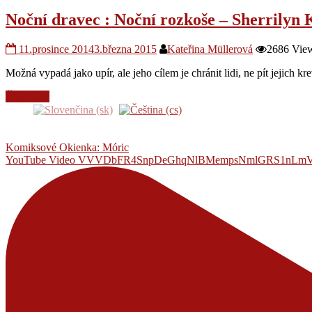
Noční dravec : Noční rozkoše – Sherrilyn
11.prosince 2014
3.března 2015
Kateřina Müllerová
2686 Vie
Možná vypadá jako upír, ale jeho cílem je chránit lidi, ne pít jejich kre
Čtěte více
Komiksové Okienka: Móric
YouTube Video VVVDbFR4SnpDeGhqNlBMempsNmlGRS1n