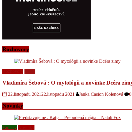
Rozhovory
Rozhovory
Videá
Vladimíra Šebová : O mytológii a novinke Dcéra zim
22.listopadu 2021
22.listopadu 2021
Janka Casion Kolenová
0
Novinky
Fantasy
Novinky