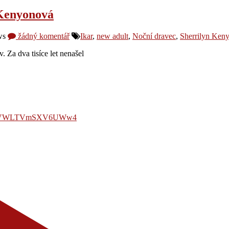
 Kenyonová
ws
žádný komentář
Ikar
,
new adult
,
Noční dravec
,
Sherrilyn Ken
v. Za dva tisíce let nenašel
LmVWLTVmSXV6UWw4