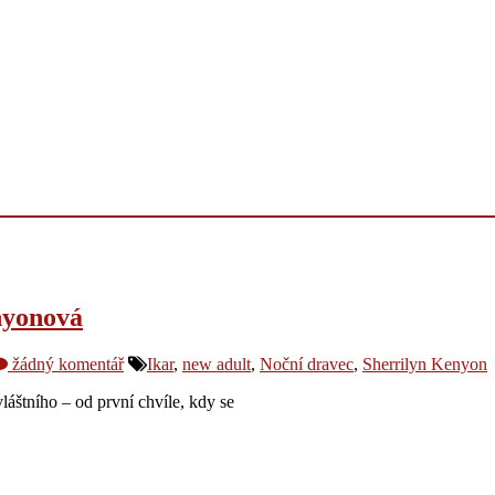
nyonová
žádný komentář
Ikar
,
new adult
,
Noční dravec
,
Sherrilyn Kenyon
áštního – od první chvíle, kdy se