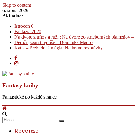
Skip to content
6. srpna 2026
Aktuálne:
Istrocon 6
Fantázia 2020
Na dvore z tŕňov a ruží : Na dvore zo strieborných plameňov –
Dediči posmrtnej ríše – Dominika Madro
Katja – Prebudená mágia: Na hrane rozprávky
Fantasy knihy
Fantastické po každé stránce
Recenze