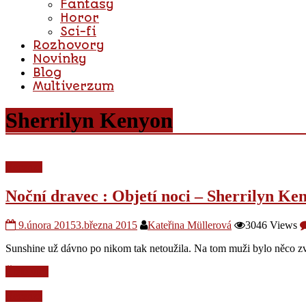
Fantasy
Horor
Sci-fi
Rozhovory
Novinky
Blog
Multiverzum
Sherrilyn Kenyon
Recenze
Noční dravec : Objetí noci – Sherrilyn Ke
9.února 2015
3.března 2015
Kateřina Müllerová
3046 Views
Sunshine už dávno po nikom tak netoužila. Na tom muži bylo něco zvl
Čtěte více
Recenze