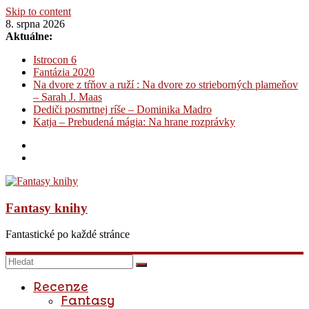
Skip to content
8. srpna 2026
Aktuálne:
Istrocon 6
Fantázia 2020
Na dvore z tŕňov a ruží : Na dvore zo strieborných plameňov
– Sarah J. Maas
Dediči posmrtnej ríše – Dominika Madro
Katja – Prebudená mágia: Na hrane rozprávky
Fantasy knihy
Fantastické po každé stránce
Recenze
Fantasy