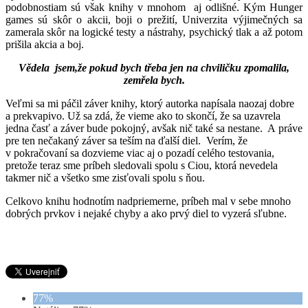
podobnostiam sú však knihy v mnohom aj odlišné. Kým Hunger
games sú skôr o akcii, boji o prežití, Univerzita výjimečných sa
zamerala skôr na logické testy a nástrahy, psychický tlak a až potom
prišila akcia a boj.
Vědela jsem,že pokud bych třeba jen na chviličku zpomalila,
zemřela bych.
Veľmi sa mi páčil záver knihy, ktorý autorka napísala naozaj dobre
a prekvapivo. Už sa zdá, že vieme ako to skončí, že sa uzavrela
jedna časť a záver bude pokojný, avšak nič také sa nestane. A práve
pre ten nečakaný záver sa teším na ďalší diel. Verím, že
v pokračovaní sa dozvieme viac aj o pozadí celého testovania,
pretože teraz sme príbeh sledovali spolu s Ciou, ktorá nevedela
takmer nič a všetko sme zisťovali spolu s ňou.
Celkovo knihu hodnotím nadpriemerne, príbeh mal v sebe mnoho
dobrých prvkov i nejaké chyby a ako prvý diel to vyzerá sľubne.
77%