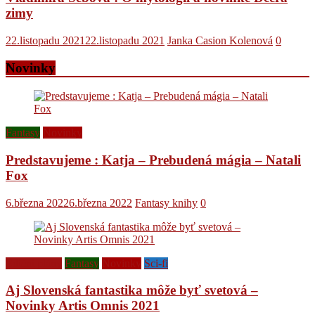
zimy
22.listopadu 2021
22.listopadu 2021
Janka Casion Kolenová
0
Novinky
Fantasy
Novinky
Predstavujeme : Katja – Prebudená mágia – Natali
Fox
6.března 2022
6.března 2022
Fantasy knihy
0
Ediční plány
Fantasy
Novinky
Sci-fi
Aj Slovenská fantastika môže byť svetová –
Novinky Artis Omnis 2021