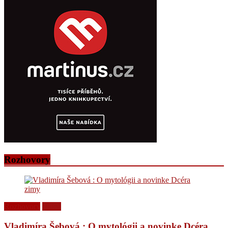
Rozhovory
Rozhovory
Videá
Vladimíra Šebová : O mytológii a novinke Dcéra