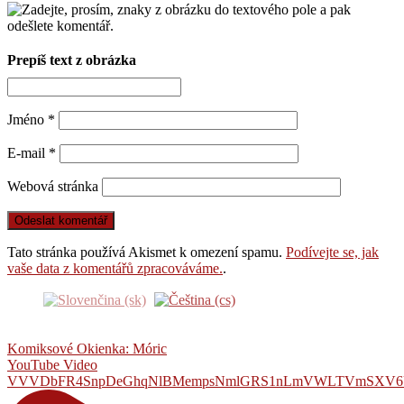
Prepíš text z obrázka
Jméno
*
E-mail
*
Webová stránka
Tato stránka používá Akismet k omezení spamu.
Podívejte se, jak
vaše data z komentářů zpracováváme.
.
Komiksové Okienka: Móric
YouTube Video
VVVDbFR4SnpDeGhqNlBMempsNmlGRS1nLmVWLTVmSXV