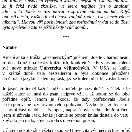
on. Radost z úspěchu vystřídají strach a nejistota. Cia začíná tušit,
že ji čeká tvrdá zkouška, ve které nepůjde jen o znalosti,
ale i o to dobře se rozhodovat a správně odhadnout lidi. Když
opouští město, v uších jí zní otcova zoufalá rada: „Cio, nevěř vůbec
nikomu“. Hlavou víří pochybnosti, zda rozhodnutí vydat se do Tosu
bylo správné a zda se ještě někdy vrátí domů…
***
Natálie
Američanka s trošku „neamerickým“ jménem, Joelle Charbonneau,
se dostala už i na český knižní trh, konkrétně tedy s prvním dílem
své nové trilogie
Univerzita výjimečných
. V USA se kniha
v krátké době stala bestsellerem a byla dokonce přeložena
do čtrnácti jazyků. Je ten poprask, jež se kolem ní strhl, zasloužený?
Je jasné, že téměř každá knížka potřebuje pozvolnější začátek a že
každý autor se musí do psaní nejprve vžít a až potom se do toho
pořádně opřít. Jenom je škoda, že tady potřebovala Joelle
na to pomyslné rozehřívání celou polovinu. Nechci říci, že by se mi
ta první část nelíbila… Naopak, napsaná byla velmi dobře a čtení
jsem si užívala i tak. Jenže jakmile se potom kniha dostala do varu,
zbývalo jen málo, abych zírala s otevřenou pusou.
Už jsem několikrát slyšela názor, že Univerzita výjimečných se příliš