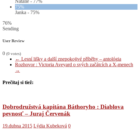
Natálie -
77%
75%
Janka -
75%
76%
Sending
User Review
0
(
0
votes)
←
Lesní lišky a další znepokojivé příběhy – antológia
Rozhovor : Victoria Aveyard o svých začátcích a X-menech
→
Prečítaj si tiež:
Dobrodružstvá kapitána Báthoryho : Diablova
pevnosť – Juraj Červenák
19.dubna 2015
Lýdia Kubeková
0