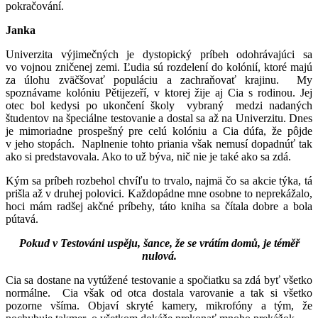
pokračování.
Janka
Univerzita výjimečných je dystopický príbeh odohrávajúci sa
vo vojnou zničenej zemi. Ľudia sú rozdelení do kolónií, ktoré majú
za úlohu zväčšovať populáciu a zachraňovať krajinu. My
spoznávame kolóniu Pětijezeří, v ktorej žije aj Cia s rodinou. Jej
otec bol kedysi po ukončení školy vybraný medzi nadaných
študentov na špeciálne testovanie a dostal sa až na Univerzitu. Dnes
je mimoriadne prospešný pre celú kolóniu a Cia dúfa, že pôjde
v jeho stopách. Naplnenie tohto priania však nemusí dopadnúť tak
ako si predstavovala. Ako to už býva, nič nie je také ako sa zdá.
Kým sa príbeh rozbehol chvíľu to trvalo, najmä čo sa akcie týka, tá
prišla až v druhej polovici. Každopádne mne osobne to neprekážalo,
hoci mám radšej akčné príbehy, táto kniha sa čítala dobre a bola
pútavá.
Pokud v Testováni uspěju, šance, že se vrátím domů, je téměř
nulová.
Cia sa dostane na vytúžené testovanie a spočiatku sa zdá byť všetko
normálne. Cia však od otca dostala varovanie a tak si všetko
pozorne všíma. Objaví skryté kamery, mikrofóny a tým, že