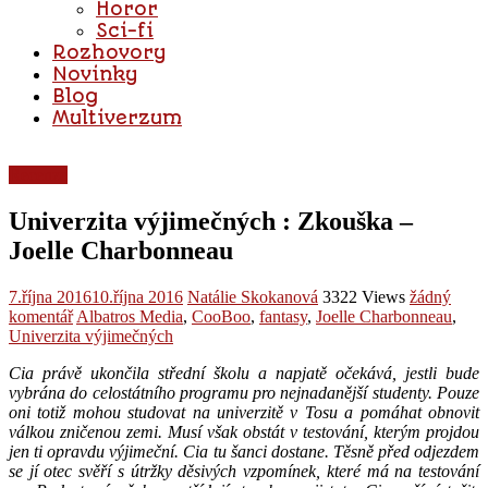
Horor
Sci-fi
Rozhovory
Novinky
Blog
Multiverzum
Recenze
Univerzita výjimečných : Zkouška –
Joelle Charbonneau
7.října 2016
10.října 2016
Natálie Skokanová
3322 Views
žádný
komentář
Albatros Media
,
CooBoo
,
fantasy
,
Joelle Charbonneau
,
Univerzita výjimečných
Cia právě ukončila střední školu a napjatě očekává, jestli bude
vybrána do celostátního programu pro nejnadanější studenty. Pouze
oni totiž mohou studovat na univerzitě v Tosu a pomáhat obnovit
válkou zničenou zemi. Musí však obstát v testování, kterým projdou
jen ti opravdu výjimeční. Cia tu šanci dostane. Těsně před odjezdem
se jí otec svěří s útržky děsivých vzpomínek, které má na testování