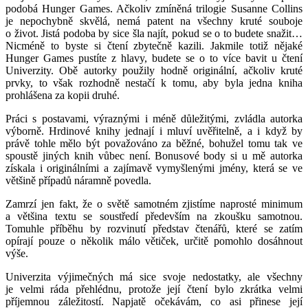
podobá Hunger Games. Ačkoliv zmíněná trilogie Susanne Collins
je nepochybně skvělá, nemá patent na všechny kruté souboje
o život. Jistá podoba by sice šla najít, pokud se o to budete snažit…
Nicméně to byste si čtení zbytečně kazili. Jakmile totiž nějaké
Hunger Games pustíte z hlavy, budete se o to více bavit u čtení
Univerzity. Obě autorky použily hodně originální, ačkoliv kruté
prvky, to však rozhodně nestačí k tomu, aby byla jedna kniha
prohlášena za kopii druhé.
Práci s postavami, výraznými i méně důležitými, zvládla autorka
výborně. Hrdinové knihy jednají i mluví uvěřitelně, a i když by
právě tohle mělo být považováno za běžné, bohužel tomu tak ve
spoustě jiných knih vůbec není. Bonusové body si u mě autorka
získala i originálními a zajímavě vymyšlenými jmény, která se ve
většině případů náramně povedla.
Zamrzí jen fakt, že o světě samotném zjistíme naprosté minimum
a většina textu se soustředí především na zkoušku samotnou.
Tomuhle příběhu by rozvinutí představ čtenářů, které se zatím
opírají pouze o několik málo větiček, určitě pomohlo dosáhnout
výše.
Univerzita výjimečných má sice svoje nedostatky, ale všechny
je velmi ráda přehlédnu, protože její čtení bylo zkrátka velmi
příjemnou záležitostí. Napjatě očekávám, co asi přinese její