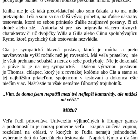
pochybuje takmer o všetkom dokáže prekonať mnoho prekážok.
Kniha nie je až taká predvídateľná ako som čakala a to ma milo
prekvapilo. Tešila som sa na ďalší vývoj príbehu, na ďalšie nástrahy
testovania, ktoré so sebou prinieslo ďalšie zaujímavé postavy, či už
dobré alebo zlé. Autorka si pre nás pripravila viacero rôznych
charakterov či už dvojičky Willa a Gilla alebo Ciinu spolubývajúcu
Ryme, ktorá psychický tlak testovania nezvládla.
Cia je sympatická hlavná postava, ktorá je múdra a preto
navštevovala vyšší ročník než jej rovesníci. Má veľa priateľov, nie
je však prehnane sebaistá a neraz o sebe pochybuje. Nie je dokonalá
a práve to je na nej sympatické. Ďalšou výraznou postavou
je Thomas, chlapec, ktorý je z rovnakej kolónie ako Cia a stane sa
jej najbližším priateľom, spojencom v testovaní a dokonca ešte
niečím viac. Našťastie tu však nemáme ľúbostný trojuholník.
,,Vím, že doma jsem nepatřil mezi tvé nejlepší kamarády, ale můžeš
mi věřit.“
Můžu?
Veľa ľudí prirovnáva Univerzitu výjimečných k Hunger games
a podobností tu je naozaj pomerne veľa – krajina zničená vojnou,
rozdelená na oblasti, v ktorých to ľudia nemajú jednoduché,
vyberanie detí do špeciálneho testovania. Napriek týmto a ďalším