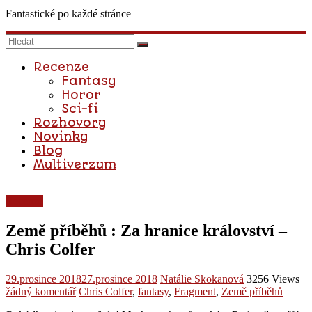
Fantastické po každé stránce
Recenze
Fantasy
Horor
Sci-fi
Rozhovory
Novinky
Blog
Multiverzum
Recenze
Země příběhů : Za hranice království –
Chris Colfer
29.prosince 2018
27.prosince 2018
Natálie Skokanová
3256 Views
žádný komentář
Chris Colfer
,
fantasy
,
Fragment
,
Země příběhů