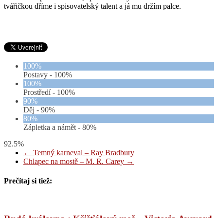
tvářičkou dříme i spisovatelský talent a já mu držím palce.
100%
Postavy -
100%
100%
Prostředí -
100%
90%
Děj -
90%
80%
Zápletka a námět -
80%
92.5%
←
Temný karneval – Ray Bradbury
Chlapec na mostě – M. R. Carey
→
Prečítaj si tiež: