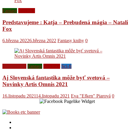
Fantasy
Novinky
Predstavujeme : Katja – Prebudená mágia – Natali
Fox
6.března 2022
6.března 2022
Fantasy knihy
0
Ediční plány
Fantasy
Novinky
Sci-fi
Aj Slovenská fantastika môže byť svetová –
Novinky Artis Omnis 2021
16.listopadu 2021
14.listopadu 2021
Eva "Efken" Piarová
0