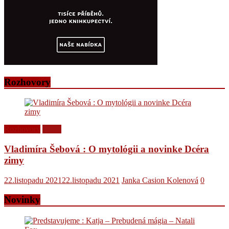
Rozhovory
Rozhovory
Videá
Vladimíra Šebová : O mytológii a novinke Dcéra
zimy
22.listopadu 2021
22.listopadu 2021
Janka Casion Kolenová
0
Novinky