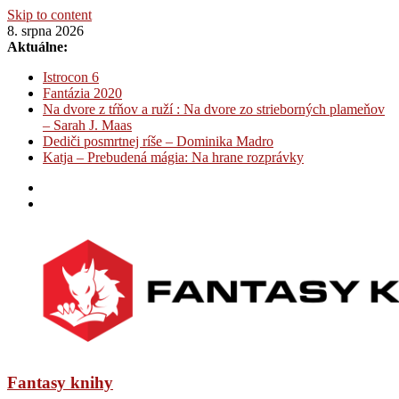
Skip to content
8. srpna 2026
Aktuálne:
Istrocon 6
Fantázia 2020
Na dvore z tŕňov a ruží : Na dvore zo strieborných plameňov
– Sarah J. Maas
Dediči posmrtnej ríše – Dominika Madro
Katja – Prebudená mágia: Na hrane rozprávky
Fantasy knihy