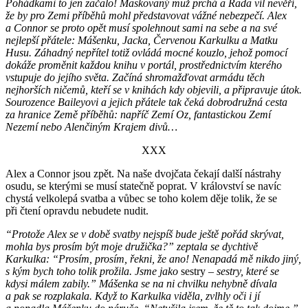
Pohádkami to jen začalo! Maskovaný muž prchá a Rada víl nevěří,
že by pro Zemi příběhů mohl představovat vážné nebezpečí. Alex
a Connor se proto opět musí spolehnout sami na sebe a na své
nejlepší přátele: Mášenku, Jacka, Červenou Karkulku a Matku
Husu. Záhadný nepřítel totiž ovládá mocné kouzlo, jehož pomocí
dokáže prom
ěnit každou knihu v portál, prostřednictvím kterého
vstupuje do jejího světa. Začíná shromažďovat armádu těch
nejhorších ničemů, kteří se v knihách kdy objevili, a připravuje útok.
Sourozence Baileyovi a jejich přátele tak čeká dobrodružná cesta
za hranice Země příběhů: napříč Zemí Oz, fantastickou Zemí
Nezemí nebo Alenčiným Krajem divů…
XXX
Alex a Connor jsou zpět. Na naše dvojčata čekají další nástrahy
osudu, se kterými se musí statečně poprat. V království se navíc
chystá velkolepá svatba a vůbec se toho kolem děje tolik, že se
při čtení opravdu nebudete nudit.
“Protože Alex se v době svatby nejspíš bude ještě pořád skrývat,
mohla bys prosím být moje družička?” zeptala se dychtivě
Karkulka: “Prosím, prosím, řekni, že ano! Nenapadá mě nikdo jiný,
s kým bych toho tolik prožila. Jsme jako
sestry
– sestry, které se
kdysi málem zabily.”
Mášenka se na ni chvilku nehybně dívala
a pak se rozplakala. Když to Karkulka viděla, zvlhly oči i jí