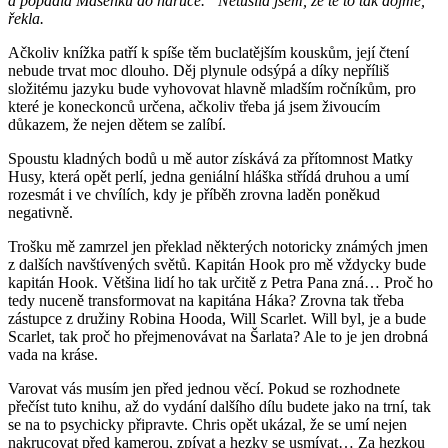
a popadla Mášenku do náruče.
“Netušila jsem, že tě to tak dojme,”
řekla.
Ačkoliv knížka patří k spíše těm buclatějším kouskům, její čtení
nebude trvat moc dlouho. Děj plynule odsýpá a díky nepříliš
složitému jazyku bude vyhovovat hlavně mladším ročníkům, pro
které je koneckonců určena, ačkoliv třeba já jsem živoucím
důkazem, že nejen dětem se zalíbí.
Spoustu kladných bodů u mě autor získává za přítomnost Matky
Husy, která opět perlí, jedna geniální hláška střídá druhou a umí
rozesmát i ve chvílích, kdy je příběh zrovna laděn poněkud
negativně.
Trošku mě zamrzel jen překlad některých notoricky známých jmen
z dalších navštívených světů. Kapitán Hook pro mě vždycky bude
kapitán Hook. Většina lidí ho tak určitě z Petra Pana zná… Proč ho
tedy nuceně transformovat na kapitána Háka? Zrovna tak třeba
zástupce z družiny Robina Hooda, Will Scarlet. Will byl, je a bude
Scarlet, tak proč ho přejmenovávat na Šarlata? Ale to je jen drobná
vada na kráse.
Varovat vás musím jen před jednou věcí. Pokud se rozhodnete
přečíst tuto knihu, až do vydání dalšího dílu budete jako na trní, tak
se na to psychicky připravte. Chris opět ukázal, že se umí nejen
nakrucovat před kamerou, zpívat a hezky se usmívat… Za hezkou