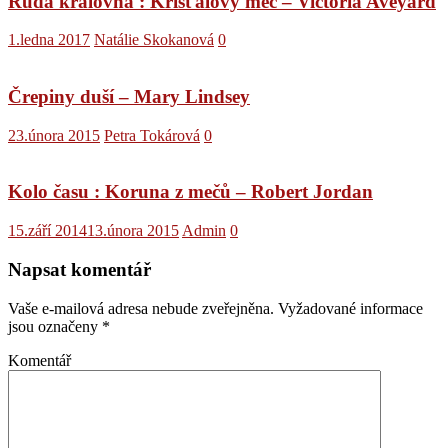
Rudá královna : Křišťálový meč – Victoria Aveyard
1.ledna 2017
Natálie Skokanová
0
Črepiny duší – Mary Lindsey
23.února 2015
Petra Tokárová
0
Kolo času : Koruna z mečů – Robert Jordan
15.září 2014
13.února 2015
Admin
0
Napsat komentář
Vaše e-mailová adresa nebude zveřejněna.
Vyžadované informace
jsou označeny
*
Komentář