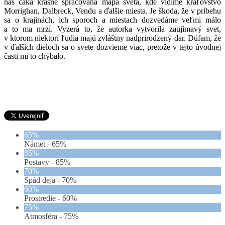
nás čaká krásne spracovaná mapa sveta, kde vidíme kráľovstvo
Morrighan, Dalbreck, Vendu a ďalšie miesta. Je škoda, že v príbehu
sa o krajinách, ich sporoch a miestach dozvedáme veľmi málo
a to ma mrzí. Vyzerá to, že autorka vytvorila zaujímavý svet,
v ktorom niektorí ľudia majú zvláštny nadprirodzený dar. Dúfam, že
v ďalších dieloch sa o svete dozvieme viac, pretože v tejto úvodnej
časti mi to chýbalo.
65%
Námet -
65%
85%
Postavy -
85%
70%
Spád deja -
70%
60%
Prostredie -
60%
75%
Atmosféra -
75%