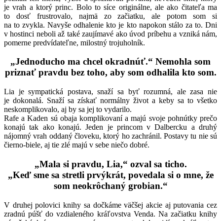
je vrah a ktorý princ. Bolo to síce originálne, ale ako čitateľa ma
to dosť frustrovalo, najmä zo začiatku, ale potom som si
na to zvykla. Navyše odhalenie kto je kto napokon stálo za to. Dni
v hostinci neboli až také zaujímavé ako úvod príbehu a vzniká nám,
pomerne predvídateľne, milostný trojuholník.
„Jednoducho ma chcel okradnúť.“ Nemohla som
priznať pravdu bez toho, aby som odhalila kto som.
Lia je sympatická postava, snaží sa byť rozumná, ale zasa nie
je dokonalá. Snaží sa získať normálny život a keby sa to všetko
neskomplikovalo, aj by sa jej to vydarilo.
Rafe a Kaden sú obaja komplikovaní a majú svoje pohnútky prečo
konajú tak ako konajú. Jeden je princom v Dalbercku a druhý
nájomný vrah oddaný človeku, ktorý ho zachránil. Postavy tu nie sú
čierno-biele, aj tie zlé majú v sebe niečo dobré.
„Mala si pravdu, Lia,“ ozval sa ticho.
„Keď sme sa stretli prvýkrát, povedala si o mne, že
som neokrôchaný grobian.“
V druhej polovici knihy sa dočkáme väčšej akcie aj putovania cez
zradnú púšť do vzdialeného kráľovstva Venda. Na začiatku knihy