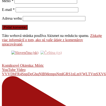
Meno
*
E-mail
*
Adresa webu
Táto webová stránka používa Akismet na redukciu spamu.
Získajte
viac informácií o tom, ako sú vaše údaje z komentárov
spracovávané
.
Komiksové Okienka: Móric
YouTube Video
VVVDbFR4SnpDeGhqNlBMempsNmlGRS1nLmVWLTVmSXV