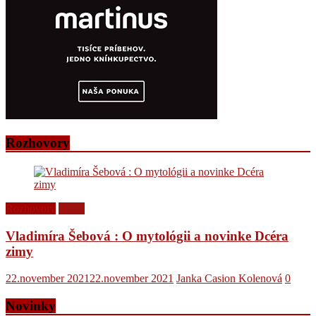
Rozhovory
Rozhovory
Videá
Vladimíra Šebová : O mytológii a novinke Dcéra
zimy
22.november 2021
22.november 2021
Janka Casion Kolenová
0
Novinky