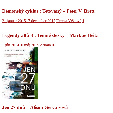
Démonský cyklus : Tetovaný – Peter V. Brett
21.január 2015
17.december 2017
Tereza Vršková
1
Legendy alfů 3 : Temné stezky – Markus Heitz
1.jún 2014
10.máj 2015
Admin
0
Jen 27 dnů – Alison Gervaisová