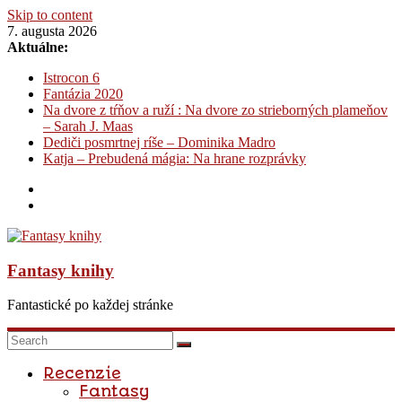
Skip to content
7. augusta 2026
Aktuálne:
Istrocon 6
Fantázia 2020
Na dvore z tŕňov a ruží : Na dvore zo strieborných plameňov
– Sarah J. Maas
Dediči posmrtnej ríše – Dominika Madro
Katja – Prebudená mágia: Na hrane rozprávky
Fantasy knihy
Fantastické po každej stránke
Recenzie
Fantasy