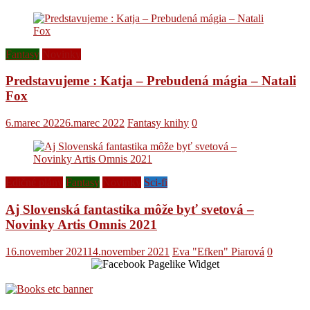
Fantasy
Novinky
Predstavujeme : Katja – Prebudená mágia – Natali
Fox
6.marec 2022
6.marec 2022
Fantasy knihy
0
Edičné plány
Fantasy
Novinky
Sci-fi
Aj Slovenská fantastika môže byť svetová –
Novinky Artis Omnis 2021
16.november 2021
14.november 2021
Eva "Efken" Piarová
0