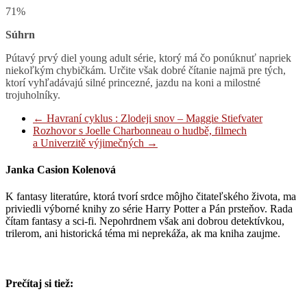
71%
Súhrn
Pútavý prvý diel young adult série, ktorý má čo ponúknuť napriek
niekoľkým chybičkám. Určite však dobré čítanie najmä pre tých,
ktorí vyhľadávajú silné princezné, jazdu na koni a milostné
trojuholníky.
←
Havraní cyklus : Zlodeji snov – Maggie Stiefvater
Rozhovor s Joelle Charbonneau o hudbě, filmech
a Univerzitě výjimečných
→
Janka Casion Kolenová
K fantasy literatúre, ktorá tvorí srdce môjho čitateľského života, ma
priviedli výborné knihy zo série Harry Potter a Pán prsteňov. Rada
čítam fantasy a sci-fi. Nepohrdnem však ani dobrou detektívkou,
trilerom, ani historická téma mi neprekáža, ak ma kniha zaujme.
Prečítaj si tiež: