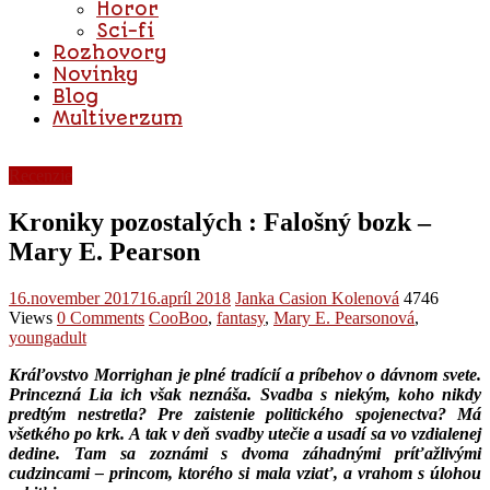
Horor
Sci-fi
Rozhovory
Novinky
Blog
Multiverzum
Recenzie
Kroniky pozostalých : Falošný bozk –
Mary E. Pearson
16.november 2017
16.apríl 2018
Janka Casion Kolenová
4746
Views
0 Comments
CooBoo
,
fantasy
,
Mary E. Pearsonová
,
youngadult
Kráľovstvo Morrighan je plné tradícií a príbehov o dávnom svete.
Princezná Lia ich však neznáša. Svadba s niekým, koho nikdy
predtým nestretla? Pre zaistenie politického spojenectva? Má
všetkého po krk. A tak v deň svadby utečie a usadí sa vo vzdialenej
dedine. Tam sa zoznámi s dvoma záhadnými príťažlivými
cudzincami – princom, ktorého si mala vziať, a vrahom s úlohou