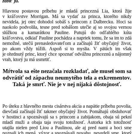
zabiť ju.
Hlavnou postavou príbehu je mladá princezná Lia, ktorá žije
v kráľovstve Morrigan. Má sa vydať za princa, ktorého nikdy
nevidela, jej otec dohodol sobáš s princom z Dalbrecku. Hoci sa
naokolo podvolila, tesne pred sobášom utečie aj so svojou vernou
slúžkou a kamarátkou Pauline. Putujú do odľahlého kúta
kráľovstva, odkiaľ Pauline pochádza a napriek tomu, že sa im to zdá
nemožné, utečú prenasledovateľom a začínajú žiť obyčajný život,
po akom vždy túžili. Aspoň si to myslia. V pätách im však
je ohrdnutý princ, ktorý chce spoznať odvážnu princeznú a nájomný
vrah, ktorý ju má usmrtiť.
Mŕtvola sa ešte nezačala rozkladať, ale musel som sa
odvrátiť od zápachu neumytého tela a exkrementov.
Taká je smrť. Nie je v nej nijaká dôstojnosť.
Po úteku z hlavného mesta cisárstva akcia a napätie príbehu povolia,
dievčatá začínajú žiť takmer obyčajný život. Pomáhajú obsluhovať
v hostinci a spoznávajú sa s princom a zabijakom, obaja sú pekní
mladí muži a obaja taja svoju totožnosť. Autorka ich totožnosť
utajila nielen pred Liou a Paulinou, ale aj pred nami a hoci sme
poznali ich mená, výzor a spoznávali povahu, nevedeli sme, ktorý