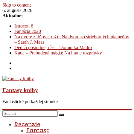
Skip to content
6. augusta 2026
Aktuálne:
Istrocon 6
Fantázia 2020
Na dvore z tŕňov a ruží : Na dvore zo strieborných plameňov
– Sarah J. Maas
Dediči posmrtnej ríše – Dominika Madro
Katja – Prebudená mágia: Na hrane rozprávky
Fantasy knihy
Fantastické po každej stránke
Recenzie
Fantasy