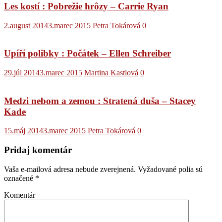
Les kostí : Pobrežie hrôzy – Carrie Ryan
2.august 2014
3.marec 2015
Petra Tokárová
0
Upíří polibky : Počátek – Ellen Schreiber
29.júl 2014
3.marec 2015
Martina Kastlová
0
Medzi nebom a zemou : Stratená duša – Stacey
Kade
15.máj 2014
3.marec 2015
Petra Tokárová
0
Pridaj komentár
Vaša e-mailová adresa nebude zverejnená.
Vyžadované polia sú
označené
*
Komentár