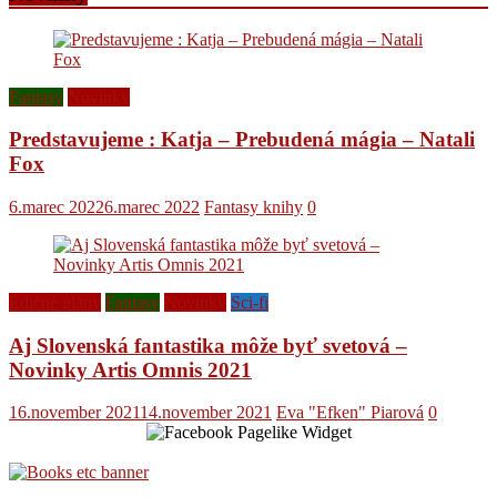
Fantasy
Novinky
Predstavujeme : Katja – Prebudená mágia – Natali
Fox
6.marec 2022
6.marec 2022
Fantasy knihy
0
Edičné plány
Fantasy
Novinky
Sci-fi
Aj Slovenská fantastika môže byť svetová –
Novinky Artis Omnis 2021
16.november 2021
14.november 2021
Eva "Efken" Piarová
0