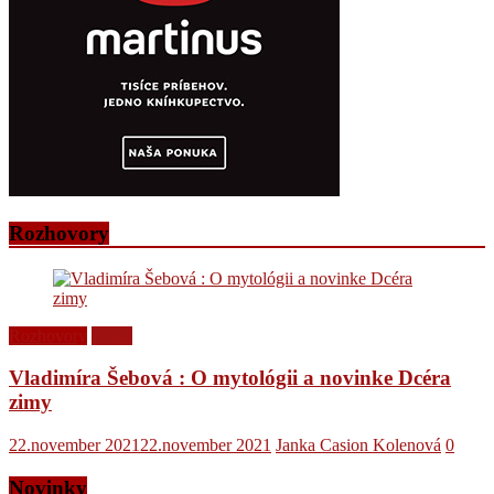
Rozhovory
Rozhovory
Videá
Vladimíra Šebová : O mytológii a novinke Dcéra
zimy
22.november 2021
22.november 2021
Janka Casion Kolenová
0
Novinky