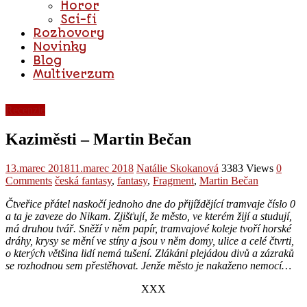
Horor
Sci-fi
Rozhovory
Novinky
Blog
Multiverzum
Recenzie
Kaziměsti – Martin Bečan
13.marec 2018
11.marec 2018
Natálie Skokanová
3383 Views
0
Comments
česká fantasy
,
fantasy
,
Fragment
,
Martin Bečan
Čtveřice přátel naskočí jednoho dne do přijíždějící tramvaje číslo 0
a ta je zaveze do Nikam. Zjišťují, že město, ve kterém žijí a studují,
má druhou tvář. Sněží v něm papír, tramvajové koleje tvoří horské
dráhy, krysy se mění ve stíny a jsou v něm domy, ulice a celé čtvrti,
o kterých většina lidí nemá tušení. Zlá
káni plejádou divů a zázraků
se rozhodnou sem přestěhovat. Jenže město je nakaženo nemocí…
XXX