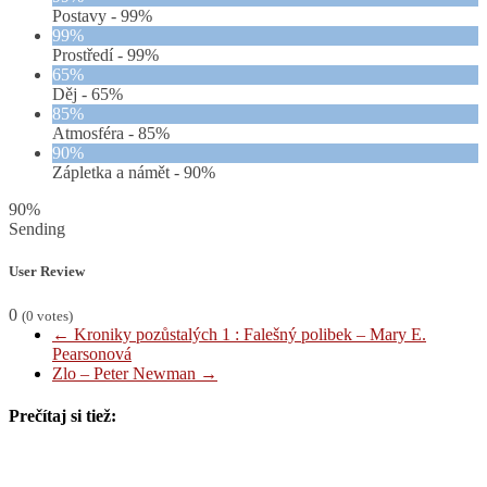
Postavy -
99%
99%
Prostředí -
99%
65%
Děj -
65%
85%
Atmosféra -
85%
90%
Zápletka a námět -
90%
90%
Sending
User Review
0
(
0
votes)
←
Kroniky pozůstalých 1 : Falešný polibek – Mary E.
Pearsonová
Zlo – Peter Newman
→
Prečítaj si tiež: