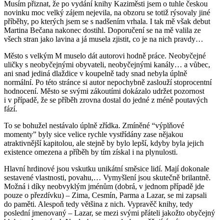
Musím přiznat, že po vydání knihy Kaziměsti jsem o tuhle českou
novinku moc velký zájem nejevila, na obzoru se totiž rýsovaly jiné
příběhy, po kterých jsem se s nadšením vrhala. I tak mě však debut
Martina Bečana nakonec dostihl. Doporučení se na mě valila ze
všech stran jako lavina a já musela zjistit, co je na nich pravdy…
Město s velkým M muselo dát autorovi hodně práce. Neobyčejné
uličky s neobyčejnými obyvateli, neobyčejnými kanály… a vůbec,
ani snad jediná dlaždice v koupelně tady snad nebyla úplně
normální. Po této stránce si autor nepochybně zaslouží stoprocentní
hodnocení. Město se svými zákoutími dokázalo udržet pozornost
i v případě, že se příběh zrovna dostal do jedné z méně poutavých
fází.
To se bohužel nestávalo úplně zřídka. Zmíněné “výplňové
momenty” byly sice velice rychle vystřídány zase nějakou
atraktivnější kapitolou, ale stejně by bylo lepší, kdyby byla jejich
existence omezena a příběh by tím získal i na plynulosti.
Hlavní hrdinové jsou vskutku unikátní směsice lidí. Mají dokonale
sestavené vlastnosti, povahu,… Vymyšlení jsou skutečně brilantně.
Možná i díky neobvyklým jménům (dobrá, v jednom případě jde
pouze o přezdívku) – Zima, Cesmín, Parma a Lazar, se mi zapsali
do paměti. Alespoň tedy většina z nich. Vypravěč knihy, tedy
poslední jmenovaný – Lazar, se mezi svými přáteli jakožto obyčejný