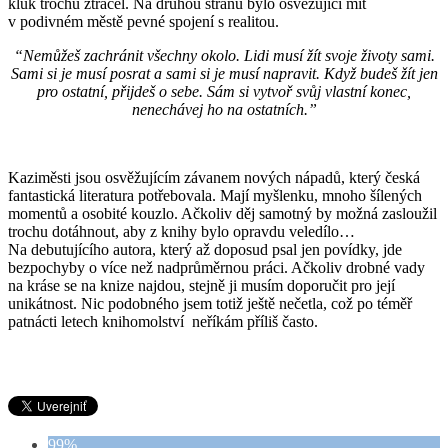
kluk trochu ztrácel. Na druhou stranu bylo osvěžující mít
v podivném městě pevné spojení s realitou.
“Nemůžeš zachránit všechny okolo. Lidi musí žít svoje životy sami.
Sami si je musí posrat a sami si je musí napravit. Když budeš žít jen
pro ostatní, přijdeš o sebe. Sám si vytvoř svůj vlastní konec,
nenechávej ho na ostatních.”
Kaziměsti jsou osvěžujícím závanem nových nápadů, který česká
fantastická literatura potřebovala. Mají myšlenku, mnoho šílených
momentů a osobité kouzlo. Ačkoliv děj samotný by možná zasloužil
trochu dotáhnout, aby z knihy bylo opravdu veledílo…
Na debutujícího autora, který až doposud psal jen povídky, jde
bezpochyby o více než nadprůměrnou práci. Ačkoliv drobné vady
na kráse se na knize najdou, stejně ji musím doporučit pro její
unikátnost. Nic podobného jsem totiž ještě nečetla, což po téměř
patnácti letech knihomolství neříkám příliš často.
99%