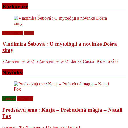
Rozhovory
Rozhovory
Videá
Vladimíra Šebová : O mytológii a novinke Dcéra
zimy
22.november 2021
22.november 2021
Janka Casion Kolenová
0
Novinky
Fantasy
Novinky
Predstavujeme : Katja – Prebudená mágia – Natali
Fox
6.marec 2022
6.marec 2022
Fantasy knihy
0