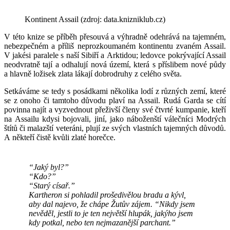
Kontinent Assail (zdroj: data.knizniklub.cz)
V této knize se příběh přesouvá a výhradně odehrává na tajemném,
nebezpečném a příliš neprozkoumaném kontinentu zvaném Assail.
V jakési paralele s naší Sibiří a Arktidou; ledovce pokrývající Assail
neodvratně tají a odhalují nová území, která s příslibem nové půdy
a hlavně ložisek zlata lákají dobrodruhy z celého světa.
Setkáváme se tedy s posádkami několika lodí z různých zemí, které
se z onoho či tamtoho důvodu plaví na Assail. Rudá Garda se cítí
povinna najít a vyzvednout přeživší členy své čtvrté kumpanie, kteří
na Assailu kdysi bojovali, jiní, jako náboženští válečníci Modrých
štítů či malazští veteráni, plují ze svých vlastních tajemných důvodů.
A někteří čistě kvůli zlaté horečce.
“Jaký byl?”
“Kdo?”
“Starý císař.”
Kartheron si pohladil prošedivělou bradu a kývl,
aby dal najevo, že chápe Žutův zájem. “Nikdy jsem
nevěděl, jestli to je ten největší hlupák, jakýho jsem
kdy potkal, nebo ten nejmazanější parchant.”