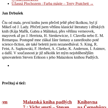
Úžasná Plochozem : Farba mágie – Terry Pratchett
→
Jan Drbušek
Čtu od mala, první knihu jsem přečetl ještě před školkou, byl jí
Mikeš od J. Lady. Přečetl jsem většinu klasické literatury i dětských
knih (Kája Mařík, Gabra a Málinka), přes většinu verneovek,
mayovek až po J. Herriota, H. Sienkewicze, J. Clavella nebo E. M.
Remarqua. Postupně mne zlákal žánr fantasy a zanedlouho poté
science-fiction, ale také beletrii jsem nezanedbával. S. King, R.
Feist, A. Sapkowski, F. Herbert, A. Clarke, K. Anderson, I. Asimov,
a další. V současnosti je již několik let mým nejoblíbenějším
spisovatelem Steven Erikson s jeho Malazskou knihou Padlých.
Prečítaj si tiež:
Malazská kniha padlých
Knihovna
7 : Vichr smrti – Steven
na Černohůrce – Scott