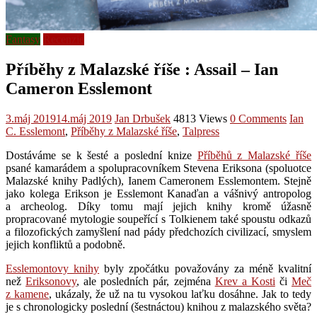
Fantasy
Recenzie
Příběhy z Malazské říše : Assail – Ian
Cameron Esslemont
3.máj 2019
14.máj 2019
Jan Drbušek
4813 Views
0 Comments
Ian
C. Esslemont
,
Příběhy z Malazské říše
,
Talpress
Dostáváme se k šesté a poslední knize
Příběhů z Malazské říše
psané kamarádem a spolupracovníkem Stevena Eriksona (spoluotce
Malazské knihy Padlých), Ianem Cameronem Esslemontem. Stejně
jako kolega Erikson je Esslemont Kanaďan a vášnivý antropolog
a archeolog. Díky tomu mají jejich knihy kromě úžasně
propracované mytologie soupeřící s Tolkienem také spoustu odkazů
a filozofických zamyšlení nad pády předchozích civilizací, smyslem
jejich konfliktů a podobně.
Esslemontovy knihy
byly zpočátku považovány za méně kvalitní
než
Eriksonovy
, ale posledních pár, zejména
Krev a Kosti
či
Meč
z kamene
, ukázaly, že už na tu vysokou laťku dosáhne. Jak to tedy
je s chronologicky poslední (šestnáctou) knihou z malazského světa?