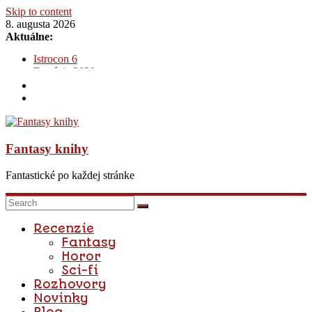
Skip to content
8. augusta 2026
Aktuálne:
Katja – Prebudená mágia: Na hrane rozprávky
Istrocon 6
Fantázia 2020
Na dvore z tŕňov a ruží : Na dvore zo strieborných plameňov
– Sarah J. Maas
Dediči posmrtnej ríše – Dominika Madro
Fantasy knihy
Fantastické po každej stránke
Recenzie
Fantasy
Horor
Sci-fi
Rozhovory
Novinky