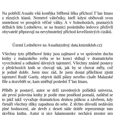
Na pobřeží Assailu vítá kostějka Stříbrná liška příchozí T’lan Imass
z různých klanů. Nemrtvé válečníky, kteří kdysi obětovali svou
smrtelnost ve prospěch věčné války. A v Solnohorách, prastarých
držbách lidu Lednékrve, se na hranici posledního ledovce přeživší
obyvatelé připravují na nevyhnutelný příchod krvežíznivých cizáků.
Území Lednékrve na Assailu(zdroj: data.knizniklub.cz)
Všechny tyto příběhové linky jsou zajímavé a ve správném duchu
knihy z malazského světa se ke konci sbíhají v dramatickém
vyvrcholení a odhalení dávných tajemství. Všechny známé postavy
z předchozích knih se chovají tak, jak by se chovat měly, což
je jedině dobře. Jsem moc rád, že jsem dostal příležitost zjistit
tajemství Rudé Gardy, objevit další plány nového císaře Malazské
říše a dozvědět se, kam směřují poslední T’lan Imass.
Příběh je poutavý, autor se drží zavedených pořádků univerza,
ale první polovina knihy je podle mne poněkud pomalá, naštěstí se
to jakž takž vyvažuje dramatickou druhou půlkou a závěrem, kdy
čtenáři všechny dílky zapadnou do sebe. Z těchto důvodů nedávám
plné hodnocení, ale devět z deseti stále dobře reprezentuje tuto
skvělou knihu. Autor si sice šalamounsky nechává prostor pro