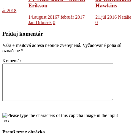
Erikson
Hawkins
14.august 2016
7.február 2017
21.júl 2016
Natálie Skokanov
Jan Drbušek
0
0
Pridaj komentár
Vaša e-mailová adresa nebude zverejnená.
Vyžadované polia sú
označené
*
Komentár
Prepíš text z obrázka