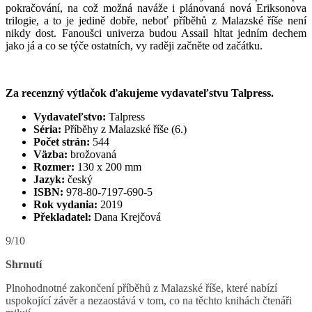
pokračování, na což možná naváže i plánovaná nová Eriksonova
trilogie, a to je jedině dobře, neboť příběhů z Malazské říše není
nikdy dost. Fanoušci univerza budou Assail hltat jedním dechem
jako já a co se týče ostatních, vy raději začněte od začátku.
Za recenzný výtlačok ďakujeme vydavateľstvu Talpress.
Vydavateľstvo:
Talpress
Séria:
Příběhy z Malazské říše (6.)
Počet strán:
544
Väzba:
brožovaná
Rozmer:
130 x 200 mm
Jazyk:
český
ISBN:
978-80-7197-690-5
Rok vydania:
2019
Překladatel:
Dana Krejčová
9/10
Shrnutí
Plnohodnotné zakončení příběhů z Malazské říše, které nabízí
uspokojící závěr a nezaostává v tom, co na těchto knihách čtenáři