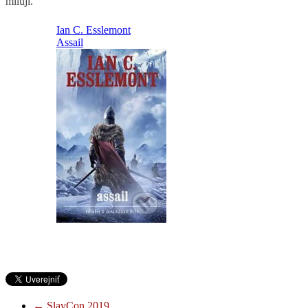
milují.
←
SlavCon 2019