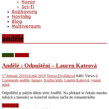
Horor
Sci-fi
Rozhovory
Novinky
Blog
Multiverzum
andělé
Fantasy
Recenzie
Andělé : Odpuštění – Lauren Kateová
17.február 2019
14.máj 2019
Tereza Dvořáková
6481 Views
0
Comments
andělé
,
fantasy
,
Knižní klub
,
Lauren Kateová
,
young
adult
Odpuštění je pátým dílem série Andělé. Na překlad se čekalo mnoho
měsíců a fanoušci se konečně mohou začíst do romantického
Read more