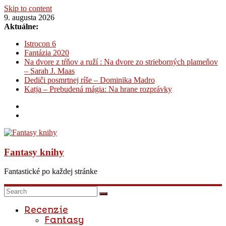
Skip to content
9. augusta 2026
Aktuálne:
Istrocon 6
Fantázia 2020
Na dvore z tŕňov a ruží : Na dvore zo strieborných plameňov
– Sarah J. Maas
Dediči posmrtnej ríše – Dominika Madro
Katja – Prebudená mágia: Na hrane rozprávky
Fantasy knihy
Fantastické po každej stránke
Recenzie
Fantasy