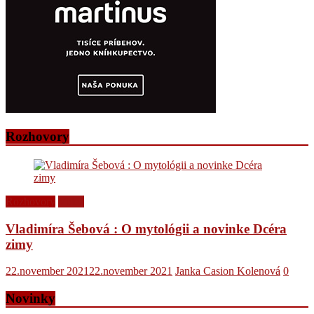
Rozhovory
Rozhovory
Videá
Vladimíra Šebová : O mytológii a novinke Dcéra
zimy
22.november 2021
22.november 2021
Janka Casion Kolenová
0
Novinky