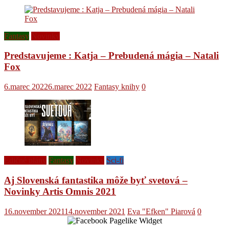
Fantasy
Novinky
Predstavujeme : Katja – Prebudená mágia – Natali
Fox
6.marec 2022
6.marec 2022
Fantasy knihy
0
Edičné plány
Fantasy
Novinky
Sci-fi
Aj Slovenská fantastika môže byť svetová –
Novinky Artis Omnis 2021
16.november 2021
14.november 2021
Eva "Efken" Piarová
0