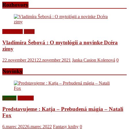
Rozhovory
Rozhovory
Videá
Vladimíra Šebová : O mytológii a novinke Dcéra
zimy
22.november 2021
22.november 2021
Janka Casion Kolenová
0
Novinky
Fantasy
Novinky
Predstavujeme : Katja – Prebudená mágia – Natali
Fox
6.marec 2022
6.marec 2022
Fantasy knihy
0