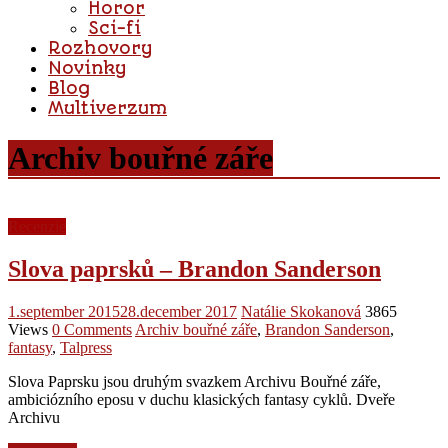
Horor
Sci-fi
Rozhovory
Novinky
Blog
Multiverzum
Archiv bouřné záře
Recenzie
Slova paprsků – Brandon Sanderson
1.september 2015
28.december 2017
Natálie Skokanová
3865
Views
0 Comments
Archiv bouřné záře
,
Brandon Sanderson
,
fantasy
,
Talpress
Slova Paprsku jsou druhým svazkem Archivu Bouřné záře,
ambiciózního eposu v duchu klasických fantasy cyklů. Dveře
Archivu