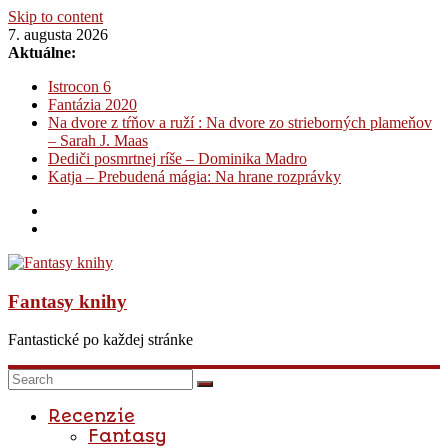
Skip to content
7. augusta 2026
Aktuálne:
Istrocon 6
Fantázia 2020
Na dvore z tŕňov a ruží : Na dvore zo strieborných plameňov
– Sarah J. Maas
Dediči posmrtnej ríše – Dominika Madro
Katja – Prebudená mágia: Na hrane rozprávky
Fantasy knihy
Fantastické po každej stránke
Recenzie
Fantasy