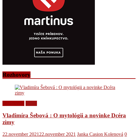
Rozhovory
Rozhovory
Videá
Vladimíra Šebová : O mytológii a novinke Dcéra
zimy
22.november 2021
22.november 2021
Janka Casion Kolenová
0