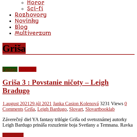
Horor
Sci-fi
Rozhovory
Novinky
Blog
Multiverzum
Griša
Fantasy
Recenzie
Griša 3 : Povstanie ničoty – Leigh
Bradugo
1.august 2021
29.júl 2021
Janka Casion Kolenová
3231 Views
0
Comments
Griša
,
Leigh Bardugo
,
Slovart
,
Slovartbooklab
Záverečný diel YA fantasy trilógie Griša od svetoznámej autorky
Leigh Bardugo prináša rozuzlenie boja Svetlany a Temnana. Ravka
Read more