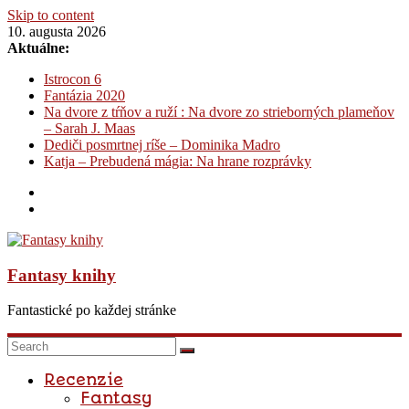
Skip to content
10. augusta 2026
Aktuálne:
Istrocon 6
Fantázia 2020
Na dvore z tŕňov a ruží : Na dvore zo strieborných plameňov
– Sarah J. Maas
Dediči posmrtnej ríše – Dominika Madro
Katja – Prebudená mágia: Na hrane rozprávky
Fantasy knihy
Fantastické po každej stránke
Recenzie
Fantasy