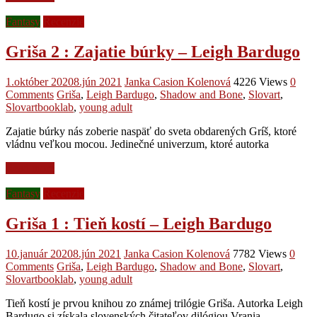
Fantasy
Recenzie
Griša 2 : Zajatie búrky – Leigh Bardugo
1.október 2020
8.jún 2021
Janka Casion Kolenová
4226 Views
0
Comments
Griša
,
Leigh Bardugo
,
Shadow and Bone
,
Slovart
,
Slovartbooklab
,
young adult
Zajatie búrky nás zoberie naspäť do sveta obdarených Gríš, ktoré
vládnu veľkou mocou. Jedinečné univerzum, ktoré autorka
Read more
Fantasy
Recenzie
Griša 1 : Tieň kostí – Leigh Bardugo
10.január 2020
8.jún 2021
Janka Casion Kolenová
7782 Views
0
Comments
Griša
,
Leigh Bardugo
,
Shadow and Bone
,
Slovart
,
Slovartbooklab
,
young adult
Tieň kostí je prvou knihou zo známej trilógie Griša. Autorka Leigh
Bardugo si získala slovenských čitateľov dilógiou Vrania