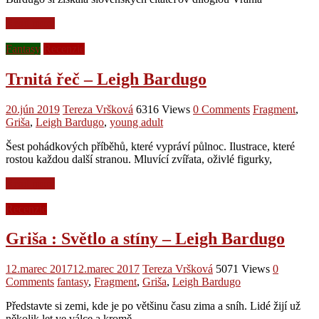
Read more
Fantasy
Recenzie
Trnitá řeč – Leigh Bardugo
20.jún 2019
Tereza Vršková
6316 Views
0 Comments
Fragment
,
Griša
,
Leigh Bardugo
,
young adult
Šest pohádkových příběhů, které vypráví půlnoc. Ilustrace, které
rostou každou další stranou. Mluvící zvířata, oživlé figurky,
Read more
Recenzie
Griša : Světlo a stíny – Leigh Bardugo
12.marec 2017
12.marec 2017
Tereza Vršková
5071 Views
0
Comments
fantasy
,
Fragment
,
Griša
,
Leigh Bardugo
Představte si zemi, kde je po většinu času zima a sníh. Lidé žijí už
několik let ve válce a kromě