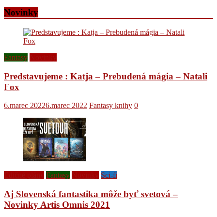
Novinky
Fantasy
Novinky
Predstavujeme : Katja – Prebudená mágia – Natali
Fox
6.marec 2022
6.marec 2022
Fantasy knihy
0
Edičné plány
Fantasy
Novinky
Sci-fi
Aj Slovenská fantastika môže byť svetová –
Novinky Artis Omnis 2021