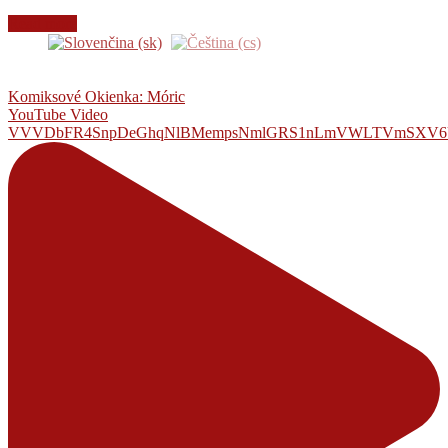
Read more
Komiksové Okienka: Móric
YouTube Video
VVVDbFR4SnpDeGhqNlBMempsNmlGRS1nLmVWLTVmSXV