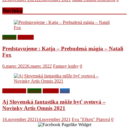
Novinky
Fantasy
Novinky
Predstavujeme : Katja – Prebudená mágia – Natali
Fox
6.marec 2022
6.marec 2022
Fantasy knihy
0
Edičné plány
Fantasy
Novinky
Sci-fi
Aj Slovenská fantastika môže byť svetová –
Novinky Artis Omnis 2021
16.november 2021
14.november 2021
Eva "Efken" Piarová
0