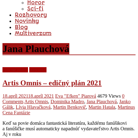
Horor
Sci-fi
Rozhovory
Novinky
Blog
Multiverzum
Jana Plauchová
Edičné plány
Novinky
Artis Omnis – edičný plán 2021
18.apríl 2021
18.apríl 2021
Eva "Efken" Piarová
4679 Views
0
Comments
Artis Omnis
,
Dominika Madro
,
Jana Plauchová
,
Janko
Gálik
,
Lívia Hlavačková
,
Martin Benkovič
,
Martin Hatala
,
Martinus
Cena Fantázie
Keď sa povie domáca fantastická literatúra, každému fanúšikovi
a fanúšičke musí automaticky napadnúť vydavateľstvo Artis Omnis.
Aj v roku