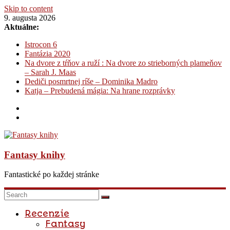
Skip to content
9. augusta 2026
Aktuálne:
Istrocon 6
Fantázia 2020
Na dvore z tŕňov a ruží : Na dvore zo strieborných plameňov
– Sarah J. Maas
Dediči posmrtnej ríše – Dominika Madro
Katja – Prebudená mágia: Na hrane rozprávky
Fantasy knihy
Fantastické po každej stránke
Recenzie
Fantasy