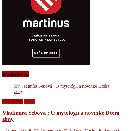
Rozhovory
Rozhovory
Videá
Vladimíra Šebová : O mytológii a novinke Dcéra
zimy
22.november 2021
22.november 2021
Janka Casion Kolenová
0