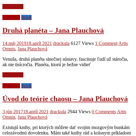
Read more
Recenzie
Sci-fi
Druhá planéta – Jana Plauchová
14.máj 2019
18.apríl 2021
drackula
6127 Views
1 Comment
Artis
Omnis
,
Jana Plauchová
Venuša, druhá planéta slnečnej sústavy, fascinuje ľudí už stáročia,
ak nie tisícročia. Planéta, ktorú je bežne vidieť
Read more
Recenzie
Sci-fi
Úvod do teórie chaosu – Jana Plauchová
3.jún 2017
18.apríl 2021
drackula
2944 Views
0 Comments
Artis
Omnis
,
Jana Plauchová
Existujú knihy, pri ktorých môžete dať svojim mozgovým bunkám
celozávodnú dovolenku. Mám také knihy rád a krásnym príkladom