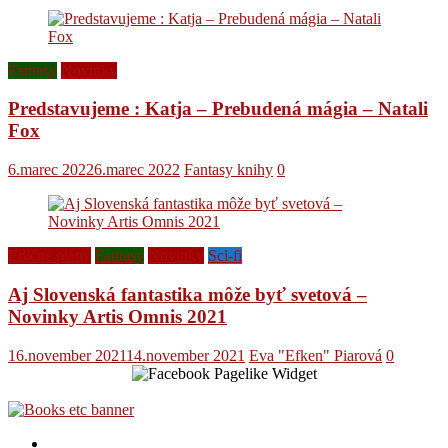
Fantasy
Novinky
Predstavujeme : Katja – Prebudená mágia – Natali
Fox
6.marec 2022
6.marec 2022
Fantasy knihy
0
Edičné plány
Fantasy
Novinky
Sci-fi
Aj Slovenská fantastika môže byť svetová –
Novinky Artis Omnis 2021
16.november 2021
14.november 2021
Eva "Efken" Piarová
0