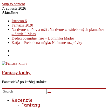
Skip to content
7. augusta 2026
Aktuálne:
Istrocon 6
Fantázia 2020
Na dvore z tŕňov a ruží : Na dvore zo strieborných plameňov
– Sarah J. Maas
Dediči posmrtnej ríše – Dominika Madro
Katja – Prebudená mágia: Na hrane rozprávky
Fantasy knihy
Fantastické po každej stránke
Recenzie
Fantasy