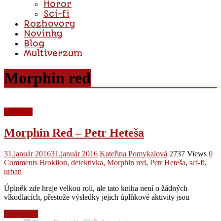
Horor
Sci-fi
Rozhovory
Novinky
Blog
Multiverzum
Morphin red
Recenzie
Morphin Red – Petr Heteša
31.január 2016
31.január 2016
Kateřina Pomykalová
2737 Views
0
Comments
Brokilon
,
detektivka
,
Morphin red
,
Petr Heteša
,
sci-fi
,
urban
Úplněk zde hraje velkou roli, ale tato kniha není o žádných
vlkodlacích, přestože výsledky jejich úplňkové aktivity jsou
Read more