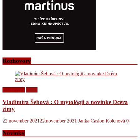
Rozhovory
Rozhovory
Videá
Vladimíra Šebová : O mytológii a novinke Dcéra
zimy
22.november 2021
22.november 2021
Janka Casion Kolenová
0
Novinky