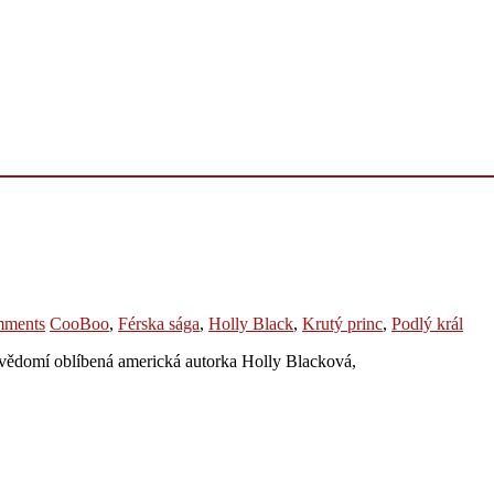
mments
CooBoo
,
Férska sága
,
Holly Black
,
Krutý princ
,
Podlý král
 svědomí oblíbená americká autorka Holly Blacková,