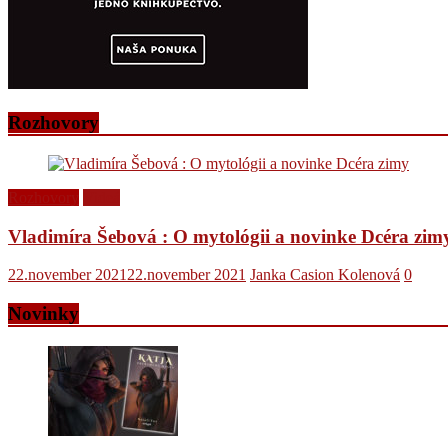
Rozhovory
Rozhovory
Videá
Vladimíra Šebová : O mytológii a novinke Dcéra zim
22.november 2021
22.november 2021
Janka Casion Kolenová
0
Novinky