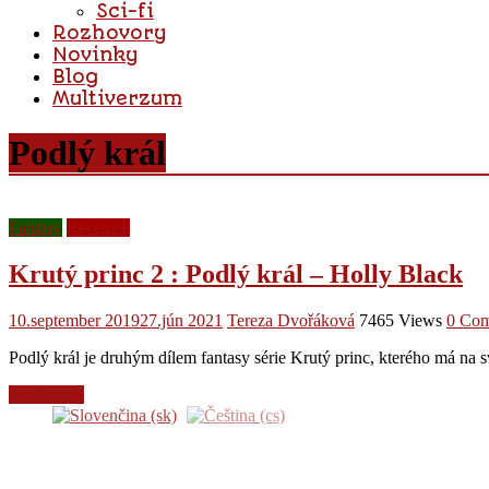
Sci-fi
Rozhovory
Novinky
Blog
Multiverzum
Podlý král
Fantasy
Recenzie
Krutý princ 2 : Podlý král – Holly Black
10.september 2019
27.jún 2021
Tereza Dvořáková
7465 Views
0 Co
Podlý král je druhým dílem fantasy série Krutý princ, kterého má na
Read more