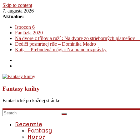
Skip to content
7. augusta 2026
Aktuálne:
Istrocon 6
Fantázia 2020
Na dvore z tŕňov a ruží : Na dvore zo strieborných plameňov –
Dediči posmrtnej ríše – Dominika Madro
Katja – Prebudená mágia: Na hrane rozprávky
Fantasy knihy
Fantastické po každej stránke
Recenzie
Fantasy
Horor