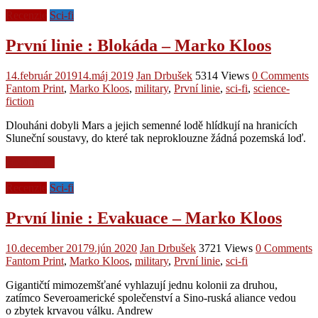
Recenzie
Sci-fi
První linie : Blokáda – Marko Kloos
14.február 2019
14.máj 2019
Jan Drbušek
5314 Views
0 Comments
Fantom Print
,
Marko Kloos
,
military
,
První linie
,
sci-fi
,
science-
fiction
Dlouháni dobyli Mars a jejich semenné lodě hlídkují na hranicích
Sluneční soustavy, do které tak neproklouzne žádná pozemská loď.
Read more
Recenzie
Sci-fi
První linie : Evakuace – Marko Kloos
10.december 2017
9.jún 2020
Jan Drbušek
3721 Views
0 Comments
Fantom Print
,
Marko Kloos
,
military
,
První linie
,
sci-fi
Gigantičtí mimozemšťané vyhlazují jednu kolonii za druhou,
zatímco Severoamerické společenství a Sino-ruská aliance vedou
o zbytek krvavou válku. Andrew