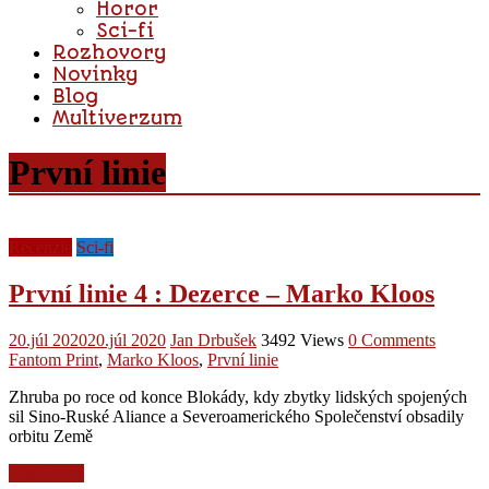
Horor
Sci-fi
Rozhovory
Novinky
Blog
Multiverzum
První linie
Recenzie
Sci-fi
První linie 4 : Dezerce – Marko Kloos
20.júl 2020
20.júl 2020
Jan Drbušek
3492 Views
0 Comments
Fantom Print
,
Marko Kloos
,
První linie
Zhruba po roce od konce Blokády, kdy zbytky lidských spojených
sil Sino-Ruské Aliance a Severoamerického Společenství obsadily
orbitu Země
Read more