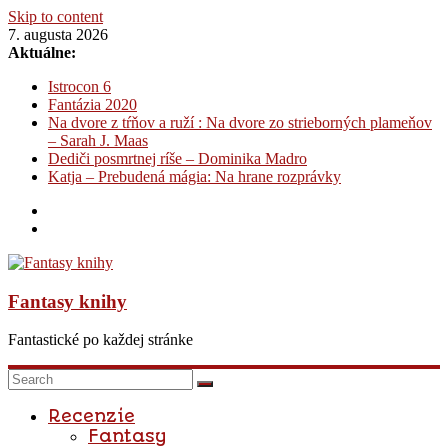
Skip to content
7. augusta 2026
Aktuálne:
Istrocon 6
Fantázia 2020
Na dvore z tŕňov a ruží : Na dvore zo strieborných plameňov
– Sarah J. Maas
Dediči posmrtnej ríše – Dominika Madro
Katja – Prebudená mágia: Na hrane rozprávky
Fantasy knihy
Fantastické po každej stránke
Recenzie
Fantasy