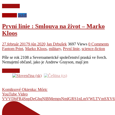
Read more
Recenzie
Sci-fi
První linie : Smlouva na život – Marko
Kloos
27.február 2017
9.jún 2020
Jan Drbušek
3697 Views
0 Comments
Fantom Print
,
Marko Kloos
,
military
,
První linie
,
science-fiction
Píše se rok 2108 a Severoamerické společenství praská ve švech.
Nemajetní občané, jako je Andrew Grayson, mají jen
Read more
Komiksové Okienka: Móric
YouTube Video
VVVDbFR4SnpDeGhqNlBMempsNmlGRS1nLmVWLTVmSXV