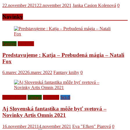
22.november 2021
22.november 2021
Janka Casion Kolenová
0
Novinky
Fantasy
Novinky
Predstavujeme : Katja – Prebudená mágia – Natali
Fox
6.marec 2022
6.marec 2022
Fantasy knihy
0
Edičné plány
Fantasy
Novinky
Sci-fi
Aj Slovenská fantastika môže byť svetová –
Novinky Artis Omnis 2021
16.november 2021
14.november 2021
Eva "Efken" Piarová
0