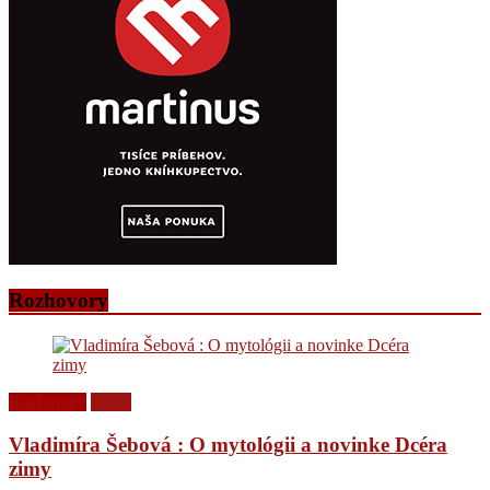
Rozhovory
Rozhovory
Videá
Vladimíra Šebová : O mytológii a novinke Dcéra
zimy