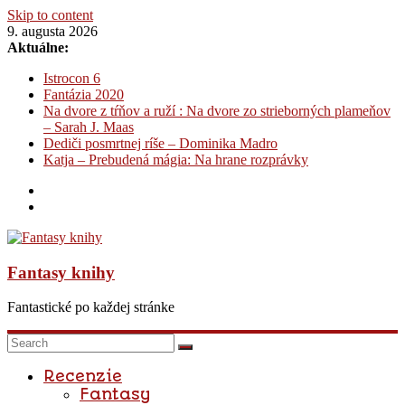
Skip to content
9. augusta 2026
Aktuálne:
Istrocon 6
Fantázia 2020
Na dvore z tŕňov a ruží : Na dvore zo strieborných plameňov
– Sarah J. Maas
Dediči posmrtnej ríše – Dominika Madro
Katja – Prebudená mágia: Na hrane rozprávky
Fantasy knihy
Fantastické po každej stránke
Recenzie
Fantasy