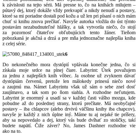
k závislosti na tejto sérii. Má presne to, čo na knihách milujem –
pútavý dej, ktorý dokáže vždy prekvapiť a nikdy nenudí a postavy,
ktoré sa mi poriadne dostali pod kožu a už len pri písaní o nich mám
chuť si knihu znova prečítať. Navyše autorka vložila do úst týmto
postavám nezabudnuteľné hlášky, a tak vytvorila niečo, čo stojí
za pozornosť čitateľov obľubujúcich tento žáner. Tieňom
pobozkaná je akčná a drzá a pre mňa jednoznačne najlepšia kniha
z celej série.
6
Do nekonečného mora dystópií vplávala konečne jedna, čo si
získala moje srdce na plnej čiare. Labyrint: Útek považujem
za jednu z najlepších kníh vôbec. Ja osobne už zvyknem dávať
dystópiám červenú, pretože len málokedy prinesú niečo nové
a zaujmú ma. Námet Labyrintu však už sám o sebe znel dosť
zaujímavo, a tak som po ňom siahla. A rozhodne neľutujem.
Labyrint je enormný a usadí sa v každej časti vášho mozgu, kde
pobudne až do poslednej strany, ktorú prečítate. Má neobyčajné
postavy – iba chlapcov (alebo drvivú väčšinu knihy iba chapcov),
navyše je každý z nich úplne iný. Máme tu aj nejaké tie príšery,
aby sa nepovedalo a dej, ktorý vás bude dvíhať zo stoličky, takí
budete napätí. Čiže záver? No, James Dashner rozhodne vie
ako na to.