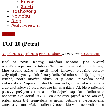
Horor
Sci-fi
Rozhovory
Novinky
Blog
Multiverzum
Novinky
TOP 10 (Petra)
3.apríl 2016
3.apríl 2016
Petra Tokárová
4739 Views
0 Comments
Keď sa povie fantasy, každému napadne jeho vlastný
najobľúbenejší žáner z toho veľkého množstva podžánrov fantasy.
Mne osobne začnú v mysli hneď tancovať prevažne postavy
z dystópií a young adult fantasy kníh. Od toho sa odvíjajú aj moje
kritériá, podľa ktorých súdim, či je daná kniha/séria dobrá
alebo slabšia. Najväčšiu váhu kladiem na to, či ma oslovia postavy
a do akej miery sú prepracované ich charaktery. Ak ide o príjemné
postavy, prežijem s nimi aj horšiu dejovú zápletku a knihu stále
hodnotím ako dobrú. Ak sú však postavy plytké alebo otravné,
príbeh môže byť premyslený aj naozaj detailne a vyšperkovane,
zanechá vo mne však nepríjemný pocit, ktorý mi nedovolí knihu