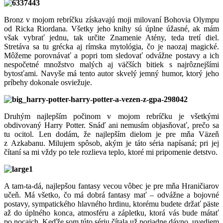
3
Bronz v mojom rebríčku získavajú moji milovaní Bohovia Olympu
od Ricka Riordana. Všetky jeho knihy sú úplne úžasné, ak mám
však vybrať jednu, tak určite Znamenie Atény, teda tretí diel.
Stretáva sa tu grécka aj rímska mytológia, čo je naozaj magické.
Môžeme porovnávať a popri tom sledovať odvážne postavy a ich
nespočetné množstvo malých aj väčších bitiek s najrôznejšími
bytosťami. Navyše má tento autor skvelý jemný humor, ktorý jeho
príbehy dokonale osviežuje.
2
Druhým najlepším počinom v mojom rebríčku je všetkými
obdivovaný Harry Potter. Snáď ani nemusím objasňovať, prečo sa
tu ocitol. Len dodám, že najlepším dielom je pre mňa Väzeň
z Azkabanu. Milujem spôsob, akým je táto séria napísaná; pri jej
čítaní sa mi vždy po tele rozlieva teplo, ktoré mi pripomenie detstvo.
1
A tam-ta-dá, najlepšou fantasy vecou vôbec je pre mňa Hraničiarov
učeň. Má všetko, čo má dobrá fantasy mať – odvážne a bojovné
postavy, sympatického hlavného hrdinu, ktorému budete držať päste
až do úplného konca, atmosféru a zápletku, ktorá vás bude mátať
po nocaich. Keďže som túto sériu čítala už poriadne dávno, uvediem