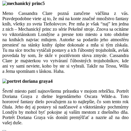
5
Meno Cassandra Clare pozná zaručene väčšina z vás.
Pravdepodobne viete aj to, že má na konte značné množstvo fantasy
kníh, všetky zo sveta Tieňolovcov. Pre mňa je však “naj” len jedna
z nich – Mechanický princ zo série Pekelné stroje. Znova sa ocitáme
vo viktoriánskom Londýne a presne toto miesto a toto obdobie
na knihách najviac milujem. Autorke sa podarilo jeho atmosféru
presniesť na stánky knihy úplne dokonale a mňa si tým získala.
Tu ma síce trochu vytáčali postavy a ich ľúbostný trojuholník, avšak
povedala by som, že skôr v pozitívnom slova zmysle. Cassandra
Clare je majsterkou vo vytváraní ľúbostných trojuholníkov, kde
ani vy sami neviete, koho by ste si vybrali. Takže na Tessu, Willa
a Jema spomínam s láskou. Haha.
4
Štvrté miesto patrí najnovšiemu prírastku v mojom rebríčku. Portrét
Doriana Graya z dielne legendárneho Oscara Wilde-a. Toto
hororové fantasy dielo považujem za to najlepšie, čo som tento rok
čítala. Jeho dej aj postavy sú nadčasové a viktoriánsky pochmúrny
Londýn by mohol byť pokojne aj vaším mestom z dnešného dňa.
Portrét Doriana Graya vás donúti premýšľať a nazrie až na dno
vašej duše.