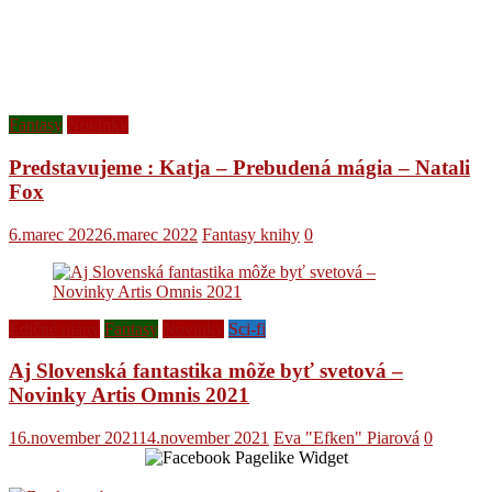
Fantasy
Novinky
Predstavujeme : Katja – Prebudená mágia – Natali
Fox
6.marec 2022
6.marec 2022
Fantasy knihy
0
Edičné plány
Fantasy
Novinky
Sci-fi
Aj Slovenská fantastika môže byť svetová –
Novinky Artis Omnis 2021
16.november 2021
14.november 2021
Eva "Efken" Piarová
0