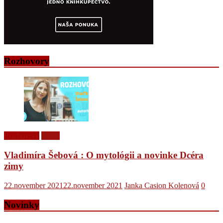
Rozhovory
Rozhovory
Videá
Vladimíra Šebová : O mytológii a novinke Dcéra
zimy
22.november 2021
22.november 2021
Janka Casion Kolenová
0
Novinky