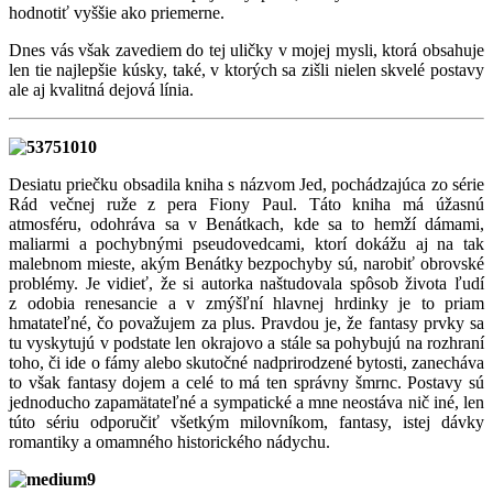
hodnotiť vyššie ako priemerne.
Dnes vás však zavediem do tej uličky v mojej mysli, ktorá obsahuje
len tie najlepšie kúsky, také, v ktorých sa zišli nielen skvelé postavy
ale aj kvalitná dejová línia.
10
Desiatu priečku obsadila kniha s názvom Jed, pochádzajúca zo série
Rád večnej ruže z pera Fiony Paul. Táto kniha má úžasnú
atmosféru, odohráva sa v Benátkach, kde sa to hemží dámami,
maliarmi a pochybnými pseudovedcami, ktorí dokážu aj na tak
malebnom mieste, akým Benátky bezpochyby sú, narobiť obrovské
problémy. Je vidieť, že si autorka naštudovala spôsob života ľudí
z odobia renesancie a v zmýšľní hlavnej hrdinky je to priam
hmatateľné, čo považujem za plus. Pravdou je, že fantasy prvky sa
tu vyskytujú v podstate len okrajovo a stále sa pohybujú na rozhraní
toho, či ide o fámy alebo skutočné nadprirodzené bytosti, zanecháva
to však fantasy dojem a celé to má ten správny šmrnc. Postavy sú
jednoducho zapamätateľné a sympatické a mne neostáva nič iné, len
túto sériu odporučiť všetkým milovníkom, fantasy, istej dávky
romantiky a omamného historického nádychu.
9