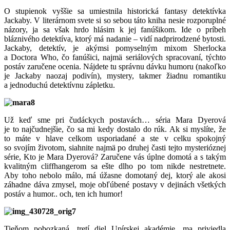
O stupienok vyššie sa umiestnila historická fantasy detektívka
Jackaby. V literárnom svete si so sebou táto kniha nesie rozporuplné
názory, ja sa však hrdo hlásim k jej fanúšikom. Ide o príbeh
bláznivého detektíva, ktorý má nadanie – vidí nadprirodzené bytosti.
Jackaby, detektív, je akýmsi pomyselným mixom Sherlocka
a Doctora Who, čo fanúšici, najmä seriálových spracovaní, týchto
postáv zaručene ocenia. Nájdete tu správnu dávku humoru (nakoľko
je Jackaby naozaj podivín), mystery, takmer žiadnu romantiku
a jednoduchú detektívnu zápletku.
8
Už keď sme pri čudáckych postavách… séria Mara Dyerová
je to najčudnejšie, čo sa mi kedy dostalo do rúk. Ak si myslíte, že
to máte v hlave celkom usporiadané a ste v celku spokojný
so svojím životom, siahnite najmä po druhej časti tejto mysterióznej
série, Kto je Mara Dyerová? Zaručene vás úplne domotá a s takým
kvalitným cliffhangerom sa ešte dlho po tom nikde nestretnete.
Aby toho nebolo málo, má úžasne domotaný dej, ktorý ale akosi
záhadne dáva zmysel, moje obľúbené postavy v dejinách všetkých
postáv a humor.. och, ten ich humor!
7
Tieňom pobozkaná, tretí diel Upírskej akadémie, ma priviedla