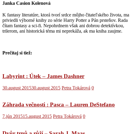
Janka Casion Kolenová
K fantasy literatúre, ktorá tvorí srdce môjho čitateľského života, ma
priviedli výborné knihy zo série Harry Potter a Pán prsteňov. Rada
čítam fantasy a sci-fi. Nepohrdnem však ani dobrou detektívkou,
trilerom, ani historická téma mi neprekáža, ak ma kniha zaujme.
Prečítaj si tiež:
Labyrint : Útek – James Dashner
30.august 2015
30.august 2015
Petra Tokárová
0
Záhrada večnosti : Pasca – Lauren DeStefano
7.jún 2015
15.august 2015
Petra Tokárová
0
Dvůr trnů a růží – Sarah J. Maas