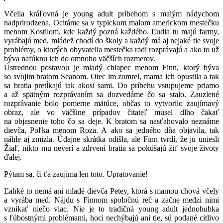
Včelia kráľovná je young adult príbehom s malým nádychom
nadprirodzena. Ocitáme sa v typickom malom americkom mestečku
menom Kostilom, kde každý pozná každého. Ľudia tu majú farmy,
vyrábajú med, mládež chodí do školy a každý má aj nejaké tie svoje
problémy, o ktorých obyvatelia mestečka radi rozprávajú a ako to už
býva nafúknu ich do omnoho väčších rozmerov.
Ústrednou postavou je mladý chlapec menom Finn, ktorý býva
so svojim bratom Seanom. Otec im zomrel, mama ich opustila a tak
sa bratia pretĺkajú tak akosi sami. Do príbehu vstupujeme priamo
a až spätným rozprávaním sa dozvedáme čo sa stalo. Zauzlené
rozprávanie bolo pomerne mätúce, občas to vytvorilo zaujímavý
obraz, ale vo väčšine prípadov čitateľ musel dlho čakať
na objasnenie toho čo sa deje. K bratom sa nasťahovalo neznáme
dievča, Poľka menom Roza. A ako sa jedného dňa objavila, tak
náhle aj zmizla. Údajne skrátka odišla, ale Finn tvrdí, že ju uniesli
Žiaľ, nikto mu neverí a zdrvení bratia sa pokúšajú žiť svoje životy
ďalej.
Pýtam sa, či ťa zaujíma len toto. Upratovanie!
Ľahké to nemá ani mladé dievča Petey, ktorá s mamou chová včely
a vyrába med. Nájdu s Finnom spoločnú reč a začne medzi nimi
vznikať niečo viac. Nie je to tradičná young adult jednohubka
s ľúbostnými problémami, hoci nechýbajú ani tie, sú podané citlivo