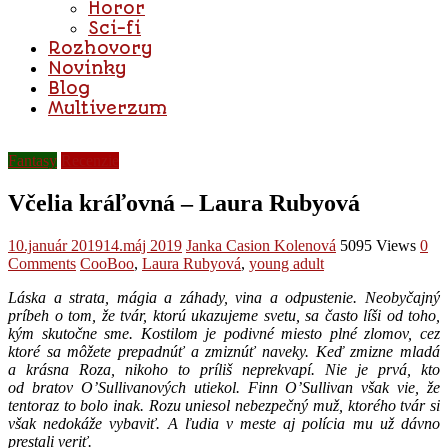
Horor
Sci-fi
Rozhovory
Novinky
Blog
Multiverzum
Fantasy
Recenzie
Včelia kráľovná – Laura Rubyová
10.január 2019
14.máj 2019
Janka Casion Kolenová
5095 Views
0
Comments
CooBoo
,
Laura Rubyová
,
young adult
Láska a strata, mágia a záhady, vina a odpustenie.
Neobyčajný
príbeh o tom, že tvár, ktorú ukazujeme svetu, sa často líši od toho,
kým skutočne sme. Kostilom je podivné miesto plné zlomov, cez
ktoré sa môžete prepadnúť a zmiznúť naveky. Keď zmizne mladá
a krásna Roza, nikoho to príliš neprekvapí. Nie je prvá, kto
od bratov O’Sullivanových utiekol. Finn O’Sullivan však vie, že
tentoraz to bolo inak. Rozu uniesol nebezpečný muž, ktorého tvár si
však nedokáže vybaviť. A ľudia v meste aj polícia mu už dávno
prestali veriť.