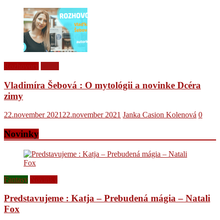
Rozhovory
Videá
Vladimíra Šebová : O mytológii a novinke Dcéra
zimy
22.november 2021
22.november 2021
Janka Casion Kolenová
0
Novinky
Fantasy
Novinky
Predstavujeme : Katja – Prebudená mágia – Natali
Fox