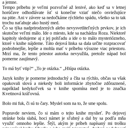
a jemne.
Tempo príbehu je veľmi pozvoľné až lenivé, ako keď sa v letnej
horúčave odhodlávate ísť si konečne vziať niečo osviežujúce
na pitie. Ani v závere sa nedočkáme rýchleho spádu, všetko sa to tak
trochu naťahuje ako hustý med.
Čo sa týka nadprirodzených alebo nevysvetliteľných prvkov, je ich
skutočne veľmi málo. Ide o miesto, kde sa nachádza Roza. Niektoré
kapitoly sledujeme aj z jej pohľadu a ide o to málo mysteriózneho,
ktoré v knihe nájdeme. Táto dejová linka sa dala určite rozpracovať
podrobnejšie, lepšie a mohla mať v príbehu výrazne viac priestoru.
Mrzí ma, že tento priestor autorka nevyužila, pretože nápad bol
pomerne zaujímavý.
To má byť vtip?“ „To je otázka.“ „Hlúpa otázka.
Jazyk knihy je pomerne jednoduchý a číta sa rýchlo, občas sa však
opakovali slová a niekedy boli informácie zbytočne zdôraznené,
napríklad kedykoľvek sa v knihe spomína med je to značka
Kvetinová kráľovná.
Bolo mi fuk, či sú to čary. Myslel som na to, že sme spolu.
Popravde neviem, čo si mám o tejto knihe myslieť. Po dejovej
stránke bola slabá, hoci námet je sľubný a dal by sa podľa mňa
využiť omnoho lepšie. Štýl, akým je príbeh napísaný mi trošku