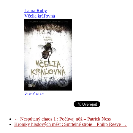
←
Nespútaný chaos 1 : Počúvaj nôž – Patrick Ness
Kroniky hladových měst : Smrtelné stroje – Philip Reeve
→