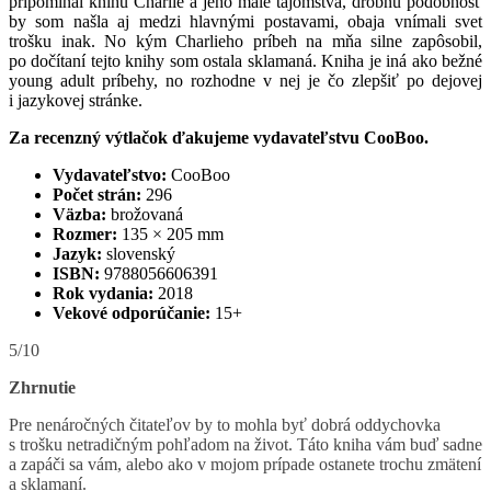
pripomínal knihu Charlie a jeho malé tajomstvá, drobnú podobnosť
by som našla aj medzi hlavnými postavami, obaja vnímali svet
trošku inak. No kým Charlieho príbeh na mňa silne zapôsobil,
po dočítaní tejto knihy som ostala sklamaná. Kniha je iná ako bežné
young adult príbehy, no rozhodne v nej je čo zlepšiť po dejovej
i jazykovej stránke.
Za recenzný výtlačok ďakujeme vydavateľstvu CooBoo.
Vydavateľstvo:
CooBoo
Počet strán:
296
Väzba:
brožovaná
Rozmer:
135 × 205 mm
Jazyk:
slovenský
ISBN:
9788056606391
Rok vydania:
2018
Vekové odporúčanie:
15+
5/10
Zhrnutie
Pre nenáročných čitateľov by to mohla byť dobrá oddychovka
s trošku netradičným pohľadom na život. Táto kniha vám buď sadne
a zapáči sa vám, alebo ako v mojom prípade ostanete trochu zmätení
a sklamaní.