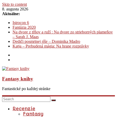
Skip to content
8. augusta 2026
Aktuálne:
Istrocon 6
Fantázia 2020
Na dvore z tŕňov a ruží : Na dvore zo strieborných plameňov
– Sarah J. Maas
Dediči posmrtnej ríše – Dominika Madro
Katja – Prebudená mágia: Na hrane rozprávky
Fantasy knihy
Fantastické po každej stránke
Recenzie
Fantasy