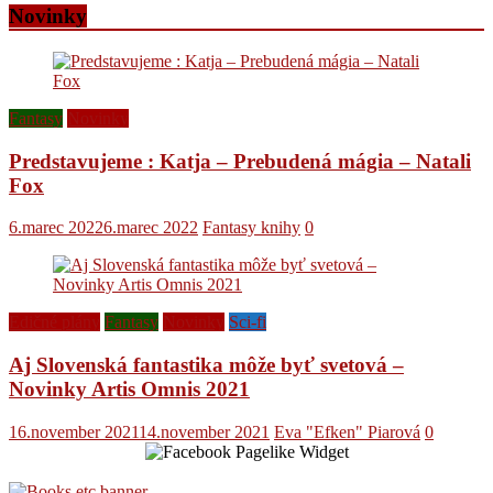
Novinky
Fantasy
Novinky
Predstavujeme : Katja – Prebudená mágia – Natali
Fox
6.marec 2022
6.marec 2022
Fantasy knihy
0
Edičné plány
Fantasy
Novinky
Sci-fi
Aj Slovenská fantastika môže byť svetová –
Novinky Artis Omnis 2021
16.november 2021
14.november 2021
Eva "Efken" Piarová
0