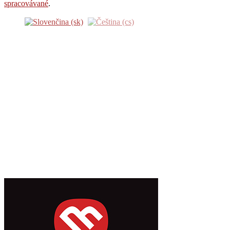
spracovávané
.