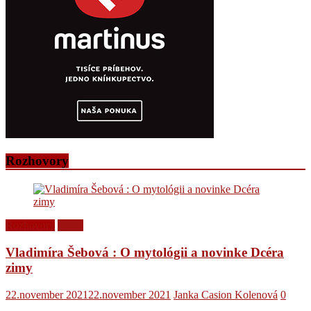
Rozhovory
Rozhovory
Videá
Vladimíra Šebová : O mytológii a novinke Dcéra
zimy
22.november 2021
22.november 2021
Janka Casion Kolenová
0