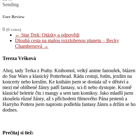
Sending
User Review
0
(
0
votes)
←
Star Trek: Otázky a odpovědi
Dlouhá cesta na malou rozzlobenou planetu – Becky
Chambersová
→
Tereza Vršková
Ahoj, tady Terka z Prahy. Knihomol, velký anime fanoušek, blázen
do Star Wars a klasický Potterhead. Ráda cestuji, fotím, jezdím na
koncerty nebo kreslím. Ke knihám jsem se dostala už v dětství a
mezi mé oblíbené žánry patří fantasy, sci-fi nebo dystopie. Kromě
klasické beletrie čtu i mangy a sem tam komiksy. Jako mladší jsem
zkoušela různé žánry, až s příchodem filmového Pána prstenů a
Harryho Pottera jsem naprosto podlehla fantasy žánru a držím se ho
dodnes.
Prečítaj si tiež: