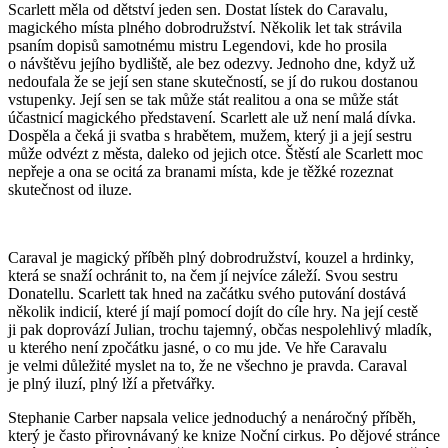
Scarlett měla od dětství jeden sen. Dostat lístek do Caravalu,
magického místa plného dobrodružství. Několik let tak strávila
psaním dopisů samotnému mistru Legendovi, kde ho prosila
o návštěvu jejího bydliště, ale bez odezvy. Jednoho dne, když už
nedoufala že se její sen stane skutečností, se jí do rukou dostanou
vstupenky. Její sen se tak může stát realitou a ona se může stát
účastnicí magického představení. Scarlett ale už není malá dívka.
Dospěla a čeká ji svatba s hrabětem, mužem, který ji a její sestru
může odvézt z města, daleko od jejich otce. Štěstí ale Scarlett moc
nepřeje a ona se ocitá za branami místa, kde je těžké rozeznat
skutečnost od iluze.
Caraval je magický příběh plný dobrodružství, kouzel a hrdinky,
která se snaží ochránit to, na čem jí nejvíce záleží. Svou sestru
Donatellu. Scarlett tak hned na začátku svého putování dostává
několik indicií, které jí mají pomocí dojít do cíle hry. Na její cestě
ji pak doprovází Julian, trochu tajemný, občas nespolehlivý mladík,
u kterého není zpočátku jasné, o co mu jde. Ve hře Caravalu
je velmi důležité myslet na to, že ne všechno je pravda. Caraval
je plný iluzí, plný lží a přetvářky.
Stephanie Carber napsala velice jednoduchý a nenáročný příběh,
který je často přirovnávaný ke knize Noční cirkus. Po dějové stránce