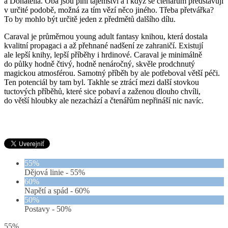
a Donatella. Oba jsou plni tajemství a i když se čtenářům představují
v určité podobě, možná za tím vězí něco jiného. Třeba přetvářka?
To by mohlo být určitě jeden z předmětů dalšího dílu.
Caraval je průměrnou young adult fantasy knihou, která dostala
kvalitní propagaci a až přehnané nadšení ze zahraničí. Existují
ale lepší knihy, lepší příběhy i hrdinové. Caraval je minimálně
do půlky hodně čtivý, hodně nenáročný, skvěle prodchnutý
magickou atmosférou. Samotný příběh by ale potřeboval větší péči.
Ten potenciál by tam byl. Takhle se ztrácí mezi další stovkou
tuctových příběhů, které sice pobaví a zaženou dlouho chvíli,
do větší hloubky ale nezachází a čtenářům nepřináší nic navíc.
55%
Dějová linie -
55%
60%
Napětí a spád -
60%
50%
Postavy -
50%
55%