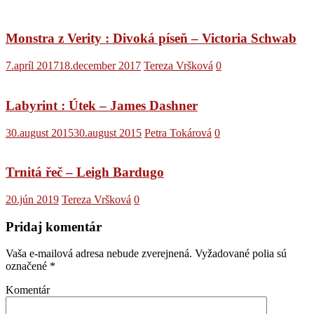
Monstra z Verity : Divoká píseň – Victoria Schwab
7.apríl 2017
18.december 2017
Tereza Vršková
0
Labyrint : Útek – James Dashner
30.august 2015
30.august 2015
Petra Tokárová
0
Trnitá řeč – Leigh Bardugo
20.jún 2019
Tereza Vršková
0
Pridaj komentár
Vaša e-mailová adresa nebude zverejnená.
Vyžadované polia sú
označené
*
Komentár