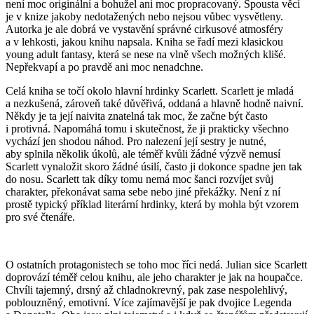
není moc originální a bohužel ani moc propracovaný. Spousta věcí
je v knize jakoby nedotažených nebo nejsou vůbec vysvětleny.
Autorka je ale dobrá ve vystavění správné cirkusové atmosféry
a v lehkosti, jakou knihu napsala. Kniha se řadí mezi klasickou
young adult fantasy, která se nese na vlně všech možných klišé.
Nepřekvapí a po pravdě ani moc nenadchne.
Celá kniha se točí okolo hlavní hrdinky Scarlett. Scarlett je mladá
a nezkušená, zároveň také důvěřivá, oddaná a hlavně hodně naivní.
Někdy je ta její naivita znatelná tak moc, že začne být často
i protivná. Napomáhá tomu i skutečnost, že ji prakticky všechno
vychází jen shodou náhod. Pro nalezení její sestry je nutné,
aby splnila několik úkolů, ale téměř kvůli žádné výzvě nemusí
Scarlett vynaložit skoro žádné úsilí, často ji dokonce spadne jen tak
do nosu. Scarlett tak díky tomu nemá moc šanci rozvíjet svůj
charakter, překonávat sama sebe nebo jiné překážky. Není z ní
prostě typický příklad literární hrdinky, která by mohla být vzorem
pro své čtenáře.
O ostatních protagonistech se toho moc říci nedá. Julian sice Scarlett
doprovází téměř celou knihu, ale jeho charakter je jak na houpačce.
Chvíli tajemný, drsný až chladnokrevný, pak zase nespolehlivý,
poblouzněný, emotivní. Více zajímavější je pak dvojice Legenda