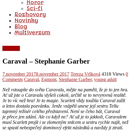
Horor
Sci-fi
Rozhovory
Novinky
Blog
Multiverzum
Recenzie
Caraval – Stephanie Garber
7.november 2017
8.november 2017
Tereza Vršková
4318 Views
0
Comments
Caraval
,
Egmont
,
Stephanie Garber
,
young adult
Než vstoupíte do světa Caravalu, mějte na paměti, že je to jen hra.
Ať už jste o Caravalu slyšeli cokoli, určitě se to nevyrovná realitě.
Je to víc než hra! Je to magie. Scarlett vždy toužila Caraval zažít
a letos dostala pozvánku. Jenže vzápětí unese její sestru Tellu
tajemný režisér celého představení. Není se čeho bát, Cara
val
je přece jen zdání. Ale co když ne? Ať už je to jakkoli, Caravalem
musí Scarlett projít i se zlomeným srdcem a sestru rychle najít, než
se spustí nebezpečný dominový efekt následků a navždy ji ztratí.