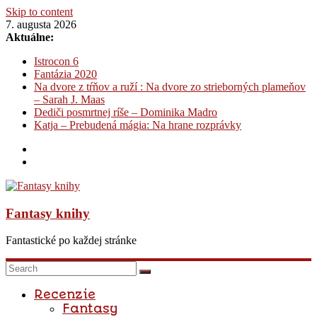
Skip to content
7. augusta 2026
Aktuálne:
Istrocon 6
Fantázia 2020
Na dvore z tŕňov a ruží : Na dvore zo strieborných plameňov
– Sarah J. Maas
Dediči posmrtnej ríše – Dominika Madro
Katja – Prebudená mágia: Na hrane rozprávky
Fantasy knihy
Fantastické po každej stránke
Recenzie
Fantasy