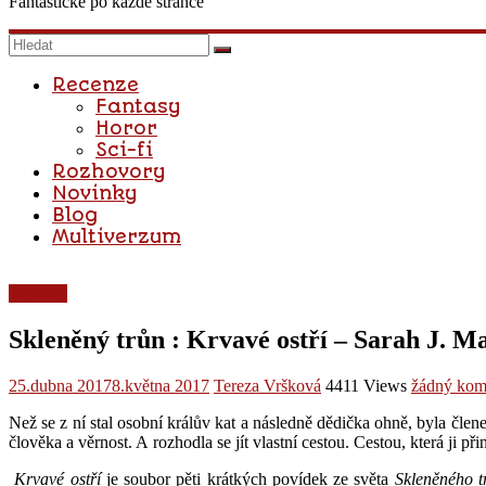
Fantastické po každé stránce
Recenze
Fantasy
Horor
Sci-fi
Rozhovory
Novinky
Blog
Multiverzum
Recenze
Skleněný trůn : Krvavé ostří – Sarah J. M
25.dubna 2017
8.května 2017
Tereza Vršková
4411 Views
žádný kom
Než se z ní stal osobní králův kat a následně dědička ohně, byla člen
člověka a věrnost. A rozhodla se jít vlastní cestou. Cestou, která ji 
Krvavé ostří
je soubor pěti krátkých povídek ze světa
Skleněného t