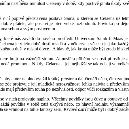
tenářům nastíněna minulost Celaeny v době, kdy poctivě plnila úkoly sv
 je v ní poprvé představena postava Sama, o kterém se Celaena už let
 dobré přátele, ale postaví je před velké rozhodnutí. Povídka po dějov
á sama sebou a svým postavením.
, které nás zavádí do nového prostředí. Univerzum Sarah J. Maas je 
elaena je v této době dosti mladá a v některých věcech je jako každý t
zněnou duši v místní dívce. A hlavně, jak krutá může být zrada blízké
teré hrají na vážnější strunu. Atmosféra příběhu se dosti přiostřu
nedá prominout. Nikdy. Celaena a její nejbližší se tak ocitají ve velké
é, aby autor naplno využil krátký prostor a dal čtenáři něco, čím zaujm
se zde projevuje její mladická nerozvážnost, lehká naivita a především
 zde mají především touha po nezávislosti, odpor vůči rozkazům a vlastn
s se v nich projevuje naplno. Všechny povídky jsou čtivé a poutavé od
ždá povídka v sobě totiž ukrývá něco, co hlavní hrdinku významně ov
da se vrhnout na tuhle fantasy sérii,
Krvavé ostří
může být i dobrý začát