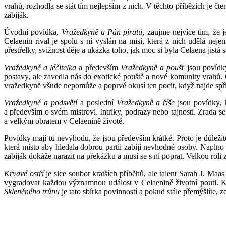
vrahů, rozhodla se stát tím nejlepším z nich. V těchto příbězích je č
zabiják.
Úvodní povídka,
Vražedkyně a Pán pirátů
, zaujme nejvíce tím, že
Celaenin rival je spolu s ní vyslán na misi, která z nich udělá nejen
přestřelky, svižnost děje a ukázka toho, jak moc si byla Celaena jist
Vražedkyně a léčitelka
a především
Vražedkyně a poušť
jsou povídky
postavy, ale zavedla nás do exotické pouště a nové komunity vrahů. C
vražedkyně všude nepomůže a poprvé okusí ten pocit, když najde spří
Vražedkyně a podsvětí
a poslední
Vražedkyně a říše
jsou povídky, k
a především o svém mistrovi. Intriky, podrazy nebo tajnosti. Zrada se 
a velkým obratem v Celaenině životě.
Povídky mají tu nevýhodu, že jsou především krátké. Proto je důležit
která místo aby hledala dobrou partii zabíjí nevhodné osoby. Naplno 
zabiják dokáže narazit na překážku a musí se s ní poprat. Velkou roli
Krvavé ostří
je sice soubor kratších příběhů, ale talent Sarah J. Maa
vygradovat každou významnou událost v Celaenině životní pouti. Ka
Skleněného trůnu
je tato sbírka povinností a pokud stále přemýšlíte, z