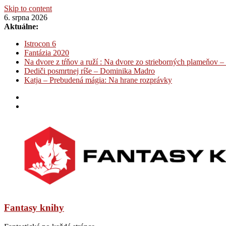
Skip to content
6. srpna 2026
Aktuálne:
Istrocon 6
Fantázia 2020
Na dvore z tŕňov a ruží : Na dvore zo strieborných plameňov –
Dediči posmrtnej ríše – Dominika Madro
Katja – Prebudená mágia: Na hrane rozprávky
Fantasy knihy