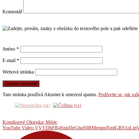
Komentář
Jméno
*
E-mail
*
Webová stránka
Tato stránka používá Akismet k omezení spamu.
Podívejte se, jak va
Komiksové Okienka: Móric
YouTube Video VVVDbFR4SnpDeGhqNlBMempsNmlGRS1n