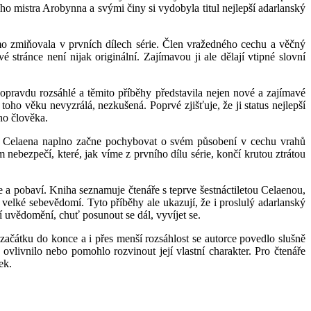
ého mistra Arobynna a svými činy si vydobyla titul nejlepší adarlanský
mo zmiňovala v prvních dílech série. Člen vražedného cechu a věčný
é stránce není nijak originální. Zajímavou ji ale dělají vtipné slovní
opravdu rozsáhlé a těmito příběhy představila nejen nové a zajímavé
oho věku nevyzrálá, nezkušená. Poprvé zjišťuje, že ji status nejlepší
ho člověka.
je a Celaena naplno začne pochybovat o svém působení v cechu vrahů
m nebezpečí, které, jak víme z prvního dílu série, končí krutou ztrátou
e a pobaví. Kniha seznamuje čtenáře s teprve šestnáctiletou Celaenou,
 velké sebevědomí. Tyto příběhy ale ukazují, že i proslulý adarlanský
í uvědomění, chuť posunout se dál, vyvíjet se.
 začátku do konce a i přes menší rozsáhlost se autorce povedlo slušně
livnilo nebo pomohlo rozvinout její vlastní charakter. Pro čtenáře
ek.