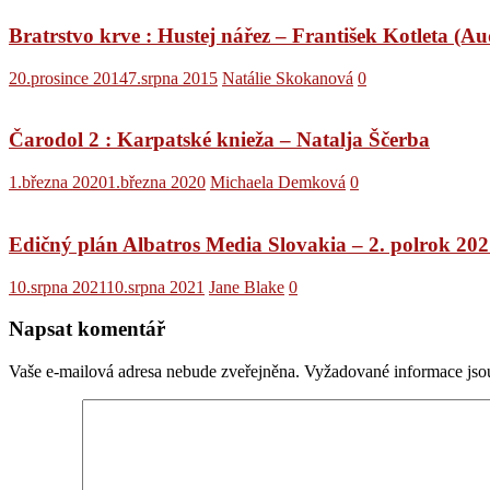
Bratrstvo krve : Hustej nářez – František Kotleta (A
20.prosince 2014
7.srpna 2015
Natálie Skokanová
0
Čarodol 2 : Karpatské knieža – Natalja Ščerba
1.března 2020
1.března 2020
Michaela Demková
0
Edičný plán Albatros Media Slovakia – 2. polrok 20
10.srpna 2021
10.srpna 2021
Jane Blake
0
Napsat komentář
Vaše e-mailová adresa nebude zveřejněna.
Vyžadované informace js