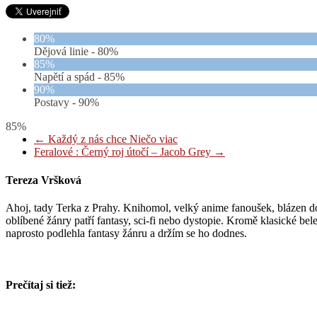
80%
Dějová linie -
80%
85%
Napětí a spád -
85%
90%
Postavy -
90%
85%
←
Každý z nás chce Niečo viac
Feralové : Černý roj útočí – Jacob Grey
→
Tereza Vršková
Ahoj, tady Terka z Prahy. Knihomol, velký anime fanoušek, blázen do 
oblíbené žánry patří fantasy, sci-fi nebo dystopie. Kromě klasické b
naprosto podlehla fantasy žánru a držím se ho dodnes.
Prečítaj si tiež: