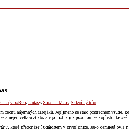
aas
entář
CooBoo
,
fantasy
,
Sarah J. Maas
,
Skleněný trůn
em cechu nájemných zabijáků. Její jméno se stalo postrachem všude, kde 
přinesla nejen velkou ztrátu, ale pomohla ji k posunout se kupředu, ke s
růnu
, které předcházejí událostem v první knize. Jako osmiletá byla n