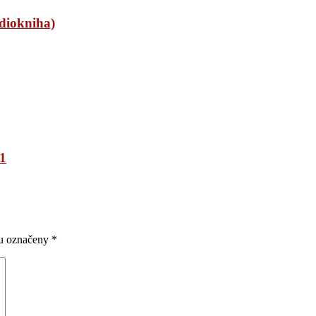
udiokniha)
21
ou označeny
*