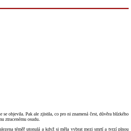
se objevila. Pak ale zjistila, co pro ni znamená čest, důvěra blízkého
vému ztracenému osudu.
alezena téměř utonulá a když si měla vybrat mezi smrtí a tvrzí plnou