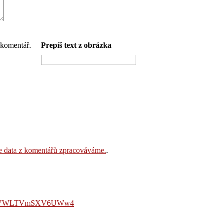
Prepíš text z obrázka
še data z komentářů zpracováváme.
.
LmVWLTVmSXV6UWw4