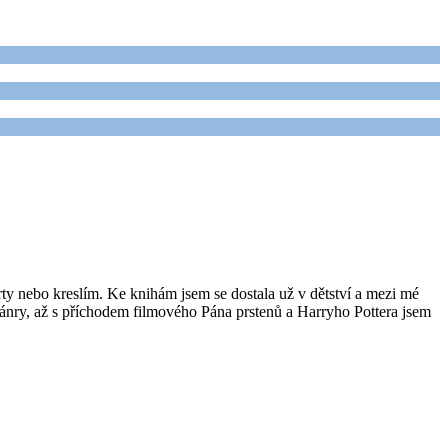
rty nebo kreslím. Ke knihám jsem se dostala už v dětství a mezi mé
 žánry, až s příchodem filmového Pána prstenů a Harryho Pottera jsem