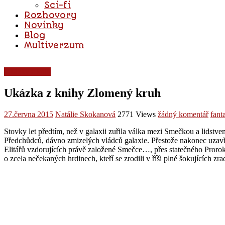
Sci-fi
Rozhovory
Novinky
Blog
Multiverzum
Ukázky z knih
Ukázka z knihy Zlomený kruh
27.června 2015
Natálie Skokanová
2771 Views
žádný komentář
fant
Stovky let předtím, než v galaxii zuřila válka mezi Smečkou a lidst
Předchůdců, dávno zmizelých vládců galaxie. Přestože nakonec uzavře
Elitářů vzdorujících právě založené Smečce…, přes statečného Proro
o zcela nečekaných hrdinech, kteří se zrodili v říši plné šokujících zr