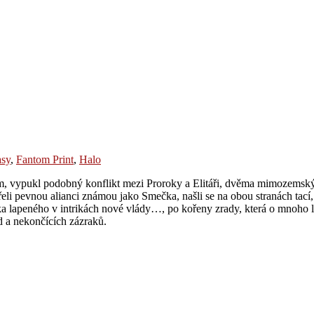
asy
,
Fantom Print
,
Halo
vem, vypukl podobný konflikt mezi Proroky a Elitáři, dvěma mimozemský
li pevnou alianci známou jako Smečka, našli se na obou stranách tací
ka lapeného v intrikách nové vlády…, po kořeny zrady, která o mnoho 
ad a nekončících zázraků.