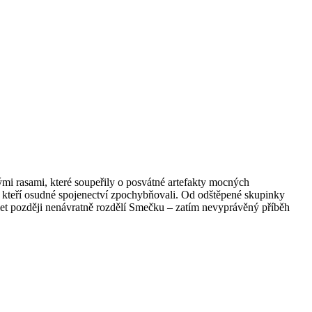
mi rasami, které soupeřily o posvátné artefakty mocných
, kteří osudné spojenectví zpochybňovali. Od odštěpené skupinky
let později nenávratně rozdělí Smečku – zatím nevyprávěný příběh