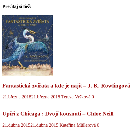
Prečítaj si tiež:
Fantastická zvířata a kde je najít – J. K. Rowlingová 
21.března 2018
21.března 2018
Tereza Vršková
0
Upíři z Chicaga : Dvojí kousnutí – Chloe Neill
21.dubna 2015
21.dubna 2015
Kateřina Müllerová
0