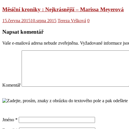
Měsíční kroniky : Nejkrásnější – Marissa Meyerová
15.června 2015
10.srpna 2015
Tereza Vršková
0
Napsat komentář
Vaše e-mailová adresa nebude zveřejněna.
Vyžadované informace js
Komentář
Jméno
*