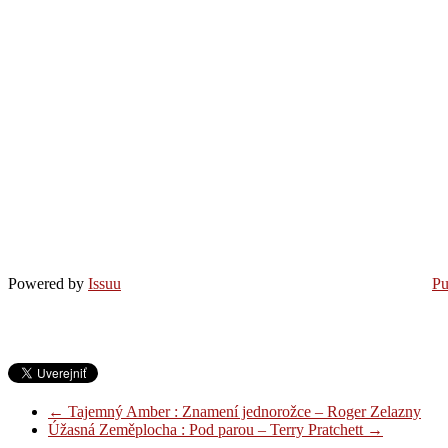
Powered by
Issuu
Pu
←
Tajemný Amber : Znamení jednorožce – Roger Zelazny
Úžasná Zeměplocha : Pod parou – Terry Pratchett
→