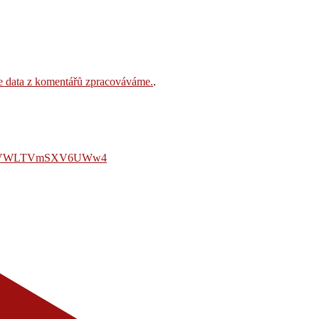
še data z komentářů zpracováváme.
.
LmVWLTVmSXV6UWw4