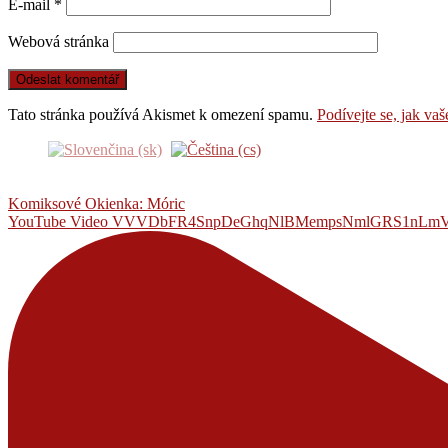
E-mail
*
Webová stránka
Tato stránka používá Akismet k omezení spamu.
Podívejte se, jak va
Komiksové Okienka: Móric
YouTube Video VVVDbFR4SnpDeGhqNlBMempsNmlGRS1n