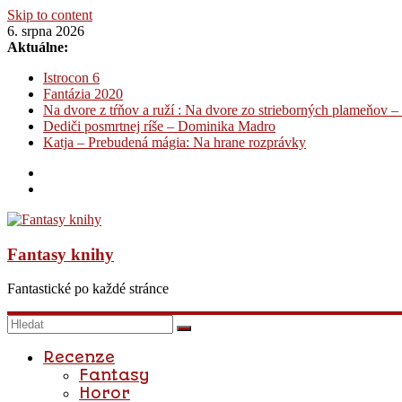
Skip to content
6. srpna 2026
Aktuálne:
Istrocon 6
Fantázia 2020
Na dvore z tŕňov a ruží : Na dvore zo strieborných plameňov –
Dediči posmrtnej ríše – Dominika Madro
Katja – Prebudená mágia: Na hrane rozprávky
Fantasy knihy
Fantastické po každé stránce
Recenze
Fantasy
Horor