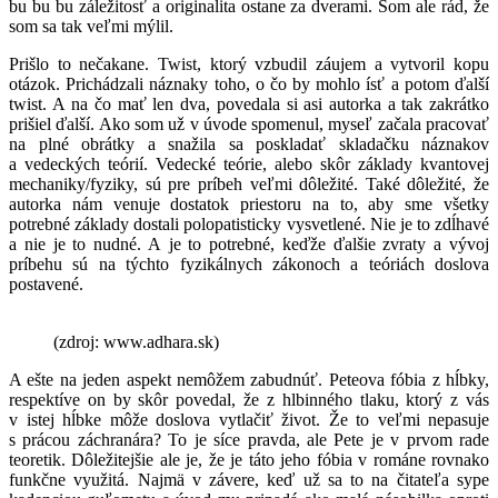
bu bu bu záležitosť a originalita ostane za dverami. Som ale rád, že
som sa tak veľmi mýlil.
Prišlo to nečakane. Twist, ktorý vzbudil záujem a vytvoril kopu
otázok. Prichádzali náznaky toho, o čo by mohlo ísť a potom ďalší
twist. A na čo mať len dva, povedala si asi autorka a tak zakrátko
prišiel ďalší. Ako som už v úvode spomenul, myseľ začala pracovať
na plné obrátky a snažila sa poskladať skladačku náznakov
a vedeckých teórií. Vedecké teórie, alebo skôr základy kvantovej
mechaniky/fyziky, sú pre príbeh veľmi dôležité. Také dôležité, že
autorka nám venuje dostatok priestoru na to, aby sme všetky
potrebné základy dostali polopatisticky vysvetlené. Nie je to zdĺhavé
a nie je to nudné. A je to potrebné, keďže ďalšie zvraty a vývoj
príbehu sú na týchto fyzikálnych zákonoch a teóriách doslova
postavené.
(zdroj: www.adhara.sk)
A ešte na jeden aspekt nemôžem zabudnúť. Peteova fóbia z hĺbky,
respektíve on by skôr povedal, že z hlbinného tlaku, ktorý z vás
v istej hĺbke môže doslova vytlačiť život. Že to veľmi nepasuje
s prácou záchranára? To je síce pravda, ale Pete je v prvom rade
teoretik. Dôležitejšie ale je, že je táto jeho fóbia v románe rovnako
funkčne využitá. Najmä v závere, keď už sa to na čitateľa sype