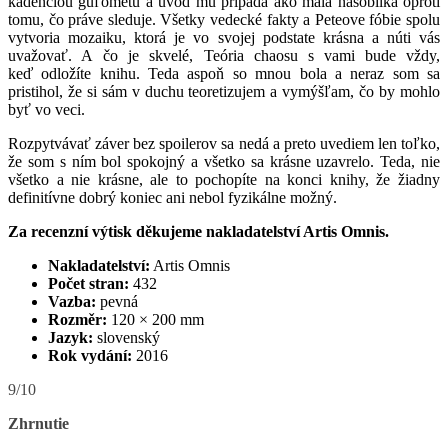
kadenciou guľometu a úvod mu pripadá ako malá násobilka oproti
tomu, čo práve sleduje. Všetky vedecké fakty a Peteove fóbie spolu
vytvoria mozaiku, ktorá je vo svojej podstate krásna a núti vás
uvažovať. A čo je skvelé, Teória chaosu s vami bude vždy,
keď odložíte knihu. Teda aspoň so mnou bola a neraz som sa
pristihol, že si sám v duchu teoretizujem a vymýšľam, čo by mohlo
byť vo veci.
Rozpytvávať záver bez spoilerov sa nedá a preto uvediem len toľko,
že som s ním bol spokojný a všetko sa krásne uzavrelo. Teda, nie
všetko a nie krásne, ale to pochopíte na konci knihy, že žiadny
definitívne dobrý koniec ani nebol fyzikálne možný.
Za recenzní výtisk děkujeme nakladatelství
Artis Omnis.
Nakladatelství:
Artis Omnis
Počet stran:
432
Vazba:
pevná
Rozměr:
120 × 200 mm
Jazyk:
slovenský
Rok vydání:
2016
9/10
Zhrnutie