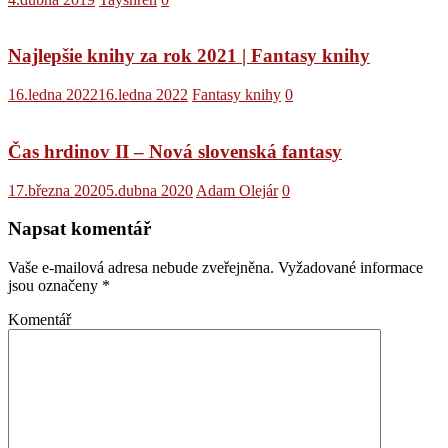
Najlepšie knihy za rok 2021 | Fantasy knihy
16.ledna 2022
16.ledna 2022
Fantasy knihy
0
Čas hrdinov II – Nová slovenská fantasy
17.března 2020
5.dubna 2020
Adam Olejár
0
Napsat komentář
Vaše e-mailová adresa nebude zveřejněna.
Vyžadované informace
jsou označeny
*
Komentář