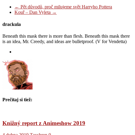
←
Pět důvodů, proč milujeme svět Harryho Pottera
Kouř – Dan Vyleta
→
drackula
Beneath this mask there is more than flesh. Beneath this mask there
is an idea, Mr. Creedy, and ideas are bulletproof. (V for Vendetta)
Prečítaj si tiež:
Knižný report z Animeshow 2019
4.dubna 2019
Tayshren
0