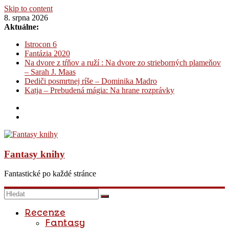
Skip to content
8. srpna 2026
Aktuálne:
Istrocon 6
Fantázia 2020
Na dvore z tŕňov a ruží : Na dvore zo strieborných plameňov
– Sarah J. Maas
Dediči posmrtnej ríše – Dominika Madro
Katja – Prebudená mágia: Na hrane rozprávky
Fantasy knihy
Fantastické po každé stránce
Recenze
Fantasy