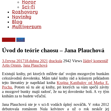
Horor
Sci-fi
Rozhovory
Novinky
Blog
Multiverzum
Recenze
Sci-fi
Úvod do teórie chaosu – Jana Plauchová
3.června 2017
18.dubna 2021
drackula
2942 Views
žádný komentář
Artis Omnis
,
Jana Plauchová
Existujú knihy, pri ktorých môžete dať svojim mozgovým bunkám
celozávodnú dovolenku. Mám také knihy rád a krásnym príkladom
tejto literatúry je napríklad kniha
Krajina Kanibalov od Marka E.
Pochu.
Potom sú tu ale aj knihy, pri ktorých sa vám spečú závity
a mozgové bunky majú radosť, že na tej dovolenke boli. A vy tým
knihám za to budete vďační.
Jana Plauchová nie je v sci-fi vodách úplný nováčik. V roku 2012
debutovala románom Nula kelvinov a už o rok neskôr jej