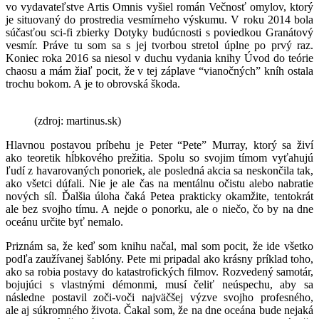
vo vydavateľstve Artis Omnis vyšiel román Večnosť omylov, ktorý
je situovaný do prostredia vesmírneho výskumu. V roku 2014 bola
súčasťou sci-fi zbierky Dotyky budúcnosti s poviedkou Granátový
vesmír. Práve tu som sa s jej tvorbou stretol úplne po prvý raz.
Koniec roka 2016 sa niesol v duchu vydania knihy Úvod do teórie
chaosu a mám žiaľ pocit, že v tej záplave “vianočných” kníh ostala
trochu bokom. A je to obrovská škoda.
(zdroj: martinus.sk)
Hlavnou postavou príbehu je Peter “Pete” Murray, ktorý sa živí
ako teoretik hĺbkového prežitia. Spolu so svojim tímom vyťahujú
ľudí z havarovaných ponoriek, ale posledná akcia sa neskončila tak,
ako všetci dúfali. Nie je ale čas na mentálnu očistu alebo nabratie
nových síl. Ďalšia úloha čaká Petea prakticky okamžite, tentokrát
ale bez svojho tímu. A nejde o ponorku, ale o niečo, čo by na dne
oceánu určite byť nemalo.
Priznám sa, že keď som knihu načal, mal som pocit, že ide všetko
podľa zaužívanej šablóny. Pete mi pripadal ako krásny príklad toho,
ako sa robia postavy do katastrofických filmov. Rozvedený samotár,
bojujúci s vlastnými démonmi, musí čeliť neúspechu, aby sa
následne postavil zoči-voči najväčšej výzve svojho profesného,
ale aj súkromného života. Čakal som, že na dne oceána bude nejaká