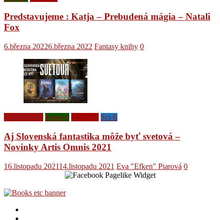
Predstavujeme : Katja – Prebudená mágia – Natali
Fox
6.března 2022
6.března 2022
Fantasy knihy
0
Ediční plány
Fantasy
Novinky
Sci-fi
Aj Slovenská fantastika môže byť svetová –
Novinky Artis Omnis 2021
16.listopadu 2021
14.listopadu 2021
Eva "Efken" Piarová
0