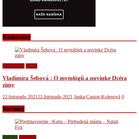
Rozhovory
Rozhovory
Videá
Vladimíra Šebová : O mytológii a novinke Dcéra
zimy
22.listopadu 2021
22.listopadu 2021
Janka Casion Kolenová
0
Novinky
Fantasy
Novinky