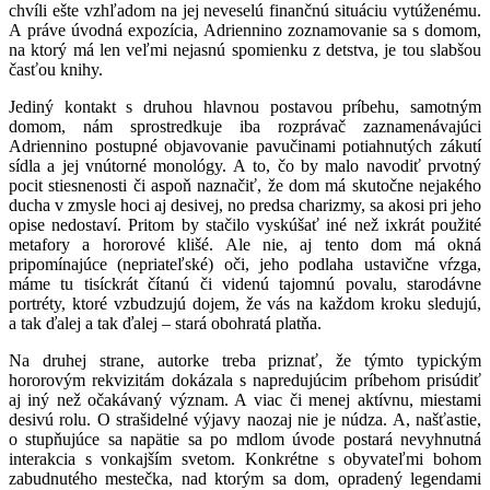
chvíli ešte vzhľadom na jej neveselú finančnú situáciu vytúženému.
A práve úvodná expozícia, Adriennino zoznamovanie sa s domom,
na ktorý má len veľmi nejasnú spomienku z detstva, je tou slabšou
časťou knihy.
Jediný kontakt s druhou hlavnou postavou príbehu, samotným
domom, nám sprostredkuje iba rozprávač zaznamenávajúci
Adriennino postupné objavovanie pavučinami potiahnutých zákutí
sídla a jej vnútorné monológy. A to, čo by malo navodiť prvotný
pocit stiesnenosti či aspoň naznačiť, že dom má skutočne nejakého
ducha v zmysle hoci aj desivej, no predsa charizmy, sa akosi pri jeho
opise nedostaví. Pritom by stačilo vyskúšať iné než ixkrát použité
metafory a hororové klišé. Ale nie, aj tento dom má okná
pripomínajúce (nepriateľské) oči, jeho podlaha ustavične vŕzga,
máme tu tisíckrát čítanú či videnú tajomnú povalu, starodávne
portréty, ktoré vzbudzujú dojem, že vás na každom kroku sledujú,
a tak ďalej a tak ďalej – stará obohratá platňa.
Na druhej strane, autorke treba priznať, že týmto typickým
hororovým rekvizitám dokázala s napredujúcim príbehom prisúdiť
aj iný než očakávaný význam. A viac či menej aktívnu, miestami
desivú rolu. O strašidelné výjavy naozaj nie je núdza. A, našťastie,
o stupňujúce sa napätie sa po mdlom úvode postará nevyhnutná
interakcia s vonkajším svetom. Konkrétne s obyvateľmi bohom
zabudnutého mestečka, nad ktorým sa dom, opradený legendami