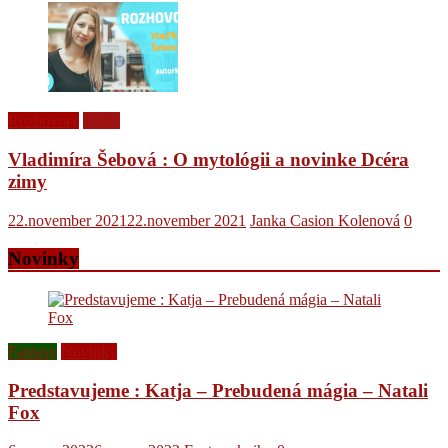
Rozhovory
Videá
Vladimíra Šebová : O mytológii a novinke Dcéra
zimy
22.november 2021
22.november 2021
Janka Casion Kolenová
0
Novinky
Fantasy
Novinky
Predstavujeme : Katja – Prebudená mágia – Natali
Fox