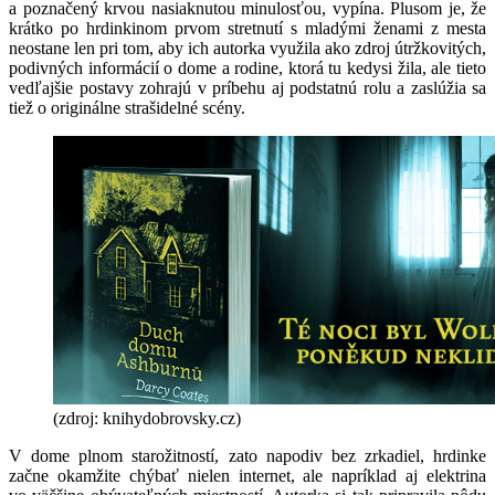
a poznačený krvou nasiaknutou minulosťou, vypína. Plusom je, že
krátko po hrdinkinom prvom stretnutí s mladými ženami z mesta
neostane len pri tom, aby ich autorka využila ako zdroj útržkovitých,
podivných informácií o dome a rodine, ktorá tu kedysi žila, ale tieto
vedľajšie postavy zohrajú v príbehu aj podstatnú rolu a zaslúžia sa
tiež o originálne strašidelné scény.
(zdroj: knihydobrovsky.cz)
V dome plnom starožitností, zato napodiv bez zrkadiel, hrdinke
začne okamžite chýbať nielen internet, ale napríklad aj elektrina