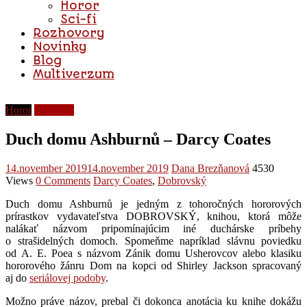
Horor
Sci-fi
Rozhovory
Novinky
Blog
Multiverzum
Horor
Recenzie
Duch domu Ashburnů – Darcy Coates
14.november 2019
14.november 2019
Dana Brezňanová
4530
Views
0 Comments
Darcy Coates
,
Dobrovský
Duch domu Ashburnů je jedným z tohoročných hororových
prírastkov vydavateľstva DOBROVSKÝ, knihou, ktorá môže
nalákať názvom pripomínajúcim iné duchárske príbehy
o strašidelných domoch. Spomeňme napríklad slávnu poviedku
od A. E. Poea s názvom Zánik domu Usherovcov alebo klasiku
hororového žánru Dom na kopci od Shirley Jackson spracovaný
aj do
seriálovej podoby
.
Možno práve názov, prebal či dokonca anotácia ku knihe dokážu