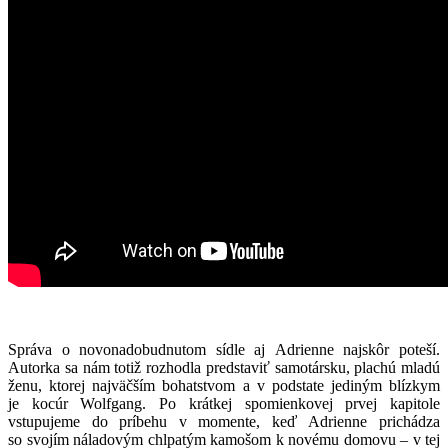
Správa o novonadobudnutom sídle aj Adrienne najskôr poteší.
Autorka sa nám totiž rozhodla predstaviť samotársku, plachú mladú
ženu, ktorej najväčším bohatstvom a v podstate jediným blízkym
je kocúr Wolfgang. Po krátkej spomienkovej prvej kapitole
vstupujeme do príbehu v momente, keď Adrienne prichádza
so svojím náladovým chlpatým kamošom k novému domovu – v tej