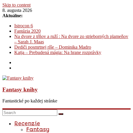
Skip to content
8. augusta 2026
Aktuálne:
Istrocon 6
Fantázia 2020
Na dvore z tŕňov a ruží : Na dvore zo strieborných plameňov
– Sarah J. Maas
Dediči posmrtnej ríše – Dominika Madro
Katja – Prebudená mágia: Na hrane rozprávky
Fantasy knihy
Fantastické po každej stránke
Recenzie
Fantasy