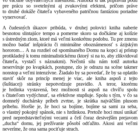
vo väčšine obývateľných miestností. Autorka si tak pripravila pôdu
pre prácu so svetelnými aj zvukovými efektmi, pričom práve
to druhé dokáže čitateľa vybaveného patričnou fantáziou poriadne
vynervovať.
A čudesných úkazov pribúda, v druhej polovici kniha naberie
besnotou slintajúce tempo a pomerne skoro sa dočkáme aj kolízie
s ústredným zlom, ktoré má veľmi konkrétnu podobu. Tu pre zmenu
možno badať inšpiráciu či minimálne oboznámenosť s ázijským
hororom… A na rozdiel od spomínaného Domu na kopci aj prístup
protikladný k tomu minimalistickému (ktorý si na to, aby zlikvidoval
čitateľa, vystačí s náznakmi). Nečistú silu nám totiž autorka
neservíruje po kvapkách, postupne, zlo je odrazu na scéne takmer
nonstop a veľmi intenzívne. Žiadalo by sa povedať, že by sa oplatilo
staviť skôr na princíp menej je viac, ale kniha aspoň z tejto
(šuštiacej) stránky nepotvrdzuje pravidlo. A teror, ktorému
je hrdinka vystavená, bez možnosti si aspoň na chvíľu spolu
s čitateľom vydýchnuť, sa efektívne stupňuje. Spolu s tým, v čo sa
domnelý duchársky príbeh zvrtne, je skrátka najväčším plusom
príbehu. Horšie je, že hoci sa bojíme, bojíme sa sami za seba,
o vlastný pokojný spánok, nie s hrdinkou. Pretože hoci musí unikať
pred nepredstaviteľnými vecami a čelí čoraz desivejším prejavom
„ducha“ domu, jej prežívanie pôsobí odťažito. Akosi ani veľmi
neveríme, že ona sama pociťuje strach.