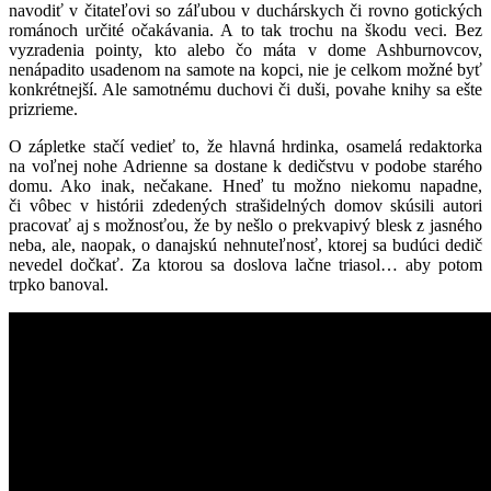
navodiť v čitateľovi so záľubou v duchárskych či rovno gotických
románoch určité očakávania. A to tak trochu na škodu veci. Bez
vyzradenia pointy, kto alebo čo máta v dome Ashburnovcov,
nenápadito usadenom na samote na kopci, nie je celkom možné byť
konkrétnejší. Ale samotnému duchovi či duši, povahe knihy sa ešte
prizrieme.
O zápletke stačí vedieť to, že hlavná hrdinka, osamelá redaktorka
na voľnej nohe Adrienne sa dostane k dedičstvu v podobe starého
domu. Ako inak, nečakane. Hneď tu možno niekomu napadne,
či vôbec v histórii zdedených strašidelných domov skúsili autori
pracovať aj s možnosťou, že by nešlo o prekvapivý blesk z jasného
neba, ale, naopak, o danajskú nehnuteľnosť, ktorej sa budúci dedič
nevedel dočkať. Za ktorou sa doslova lačne triasol… aby potom
trpko banoval.