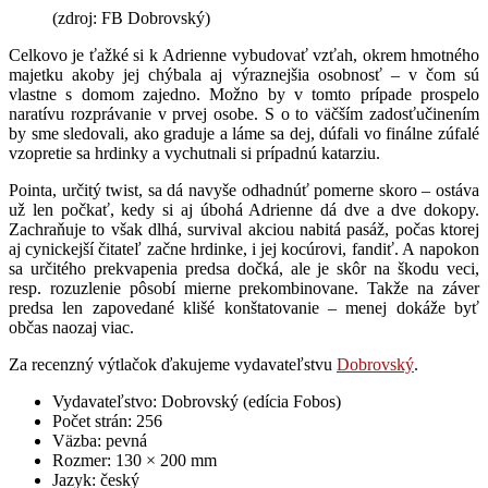
(zdroj: FB Dobrovský)
Celkovo je ťažké si k Adrienne vybudovať vzťah, okrem hmotného
majetku akoby jej chýbala aj výraznejšia osobnosť – v čom sú
vlastne s domom zajedno. Možno by v tomto prípade prospelo
naratívu rozprávanie v prvej osobe. S o to väčším zadosťučinením
by sme sledovali, ako graduje a láme sa dej, dúfali vo finálne zúfalé
vzopretie sa hrdinky a vychutnali si prípadnú katarziu.
Pointa, určitý twist, sa dá navyše odhadnúť pomerne skoro – ostáva
už len počkať, kedy si aj úbohá Adrienne dá dve a dve dokopy.
Zachraňuje to však dlhá, survival akciou nabitá pasáž, počas ktorej
aj cynickejší čitateľ začne hrdinke, i jej kocúrovi, fandiť. A napokon
sa určitého prekvapenia predsa dočká, ale je skôr na škodu veci,
resp. rozuzlenie pôsobí mierne prekombinovane. Takže na záver
predsa len zapovedané klišé konštatovanie – menej dokáže byť
občas naozaj viac.
Za recenzný výtlačok ďakujeme vydavateľstvu
Dobrovský
.
Vydavateľstvo: Dobrovský (edícia Fobos)
Počet strán: 256
Väzba: pevná
Rozmer: 130 × 200 mm
Jazyk: český