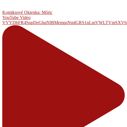
Komiksové Okienka: Móric
YouTube Video
VVVDbFR4SnpDeGhqNlBMempsNmlGRS1nLmVWLTVmSXV