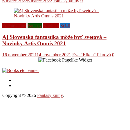
6.marec 2022
6.marec 2022
Fantasy knihy
0
Edičné plány
Fantasy
Novinky
Sci-fi
Aj Slovenská fantastika môže byť svetová –
Novinky Artis Omnis 2021
16.november 2021
14.november 2021
Eva "Efken" Piarová
0
Copyright © 2026
Fantasy knihy
.