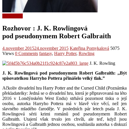
Rozhovory
Rozhovor : J. K. Rowlingová
pod pseudonymem Robert Galbraith
4.november 2015
24.november 2015
Kateřina Pomykalová
5075
Views
0 Comments
fantasy
,
Harry Potter
,
Rowling
J. K. Rowling
J. K. Rowlingová pod pseudonymem Robert Galbraith: ,,Být
spisovatelkou Harryho Pottera přinášelo velký tlak.”
Ačkoliv divadelní hra Harry Potter and the Cursed Child (Poznámka
překladatelky: Jedná se o divadelní hru, která je připravovaná na léto
2016 v Londýnském West Endu) strhává pozornost tisku o její
osobu, autorka Harryho Pottera má v hlavě více věcí, než jen
slavného mladého čaroděje. V posledních pár letech psala J. K.
Rowlingová sérii krimi románů pod pseudonymem Robert
Galbraith. Utajení však trvalo jen chvíli, ale teď, když jsou
Rowlingová a Galbraith jednou osobou, souhlasila autorka s diskuzí