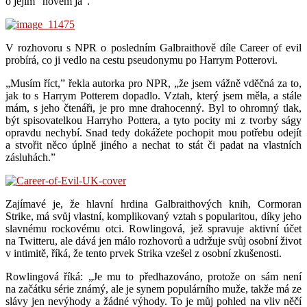
o jejím “novém já”.
V rozhovoru s NPR o posledním Galbraithově díle Career of evil
probírá, co ji vedlo na cestu pseudonymu po Harrym Potterovi.
„Musím říct,” řekla autorka pro NPR, „že jsem vážně vděčná za to,
jak to s Harrym Potterem dopadlo. Vztah, který jsem měla, a stále
mám, s jeho čtenáři, je pro mne drahocenný. Byl to ohromný tlak,
být spisovatelkou Harryho Pottera, a tyto pocity mi z tvorby ságy
opravdu nechybí. Snad tedy dokážete pochopit mou potřebu odejít
a stvořit něco úplně jiného a nechat to stát či padat na vlastních
zásluhách.”
Zajímavé je, že hlavní hrdina Galbraithových knih, Cormoran
Strike, má svůj vlastní, komplikovaný vztah s popularitou, díky jeho
slavnému rockovému otci. Rowlingová, jež spravuje aktivní účet
na Twitteru, ale dává jen málo rozhovorů a udržuje svůj osobní život
v intimitě, říká, že tento prvek Strika vzešel z osobní zkušenosti.
Rowlingová říká: „Je mu to předhazováno, protože on sám není
na začátku série známý, ale je synem populárního muže, takže má ze
slávy jen nevýhody a žádné výhody. To je můj pohled na vliv něčí