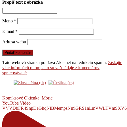
Prepíš text z obrázka
Meno
*
E-mail
*
Adresa webu
Táto webová stránka používa Akismet na redukciu spamu.
Získajte
viac informácií o tom, ako sú vaše údaje z komentárov
spracovávané
.
Komiksové Okienka: Móric
YouTube Video
VVVDbFR4SnpDeGhqNlBMempsNmlGRS1nLmVWLTVmSXV