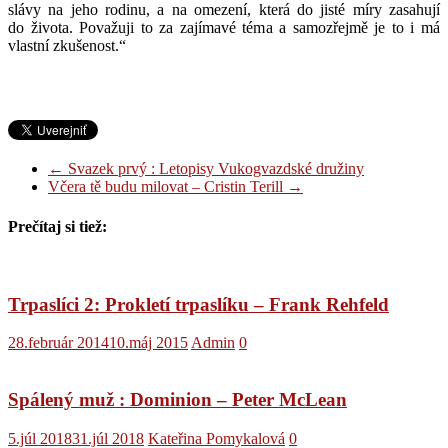
slávy na jeho rodinu, a na omezení, která do jisté míry zasahují
do života. Považuji to za zajímavé téma a samozřejmě je to i má
vlastní zkušenost.“
←
Svazek prvý : Letopisy Vukogvazdské družiny
Včera tě budu milovat – Cristin Terill
→
Prečítaj si tiež:
Trpaslíci 2: Prokletí trpaslíku – Frank Rehfeld
28.február 2014
10.máj 2015
Admin
0
Spálený muž : Dominion – Peter McLean
5.júl 2018
31.júl 2018
Kateřina Pomykalová
0