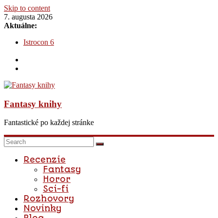
Skip to content
7. augusta 2026
Aktuálne:
Istrocon 6
Fantázia 2020
Na dvore z tŕňov a ruží : Na dvore zo strieborných plameňov
– Sarah J. Maas
Dediči posmrtnej ríše – Dominika Madro
Katja – Prebudená mágia: Na hrane rozprávky
Fantasy knihy
Fantastické po každej stránke
Recenzie
Fantasy
Horor
Sci-fi
Rozhovory
Novinky