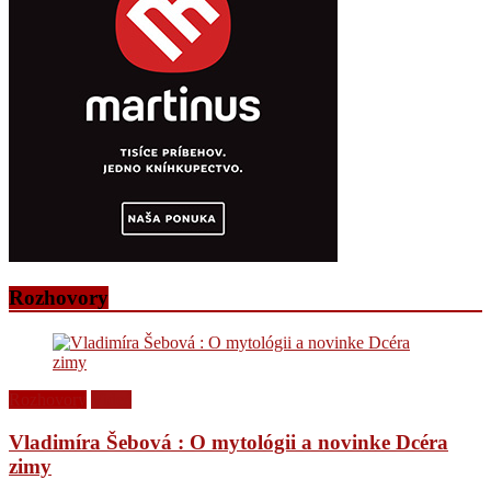
Rozhovory
Rozhovory
Videá
Vladimíra Šebová : O mytológii a novinke Dcéra
zimy