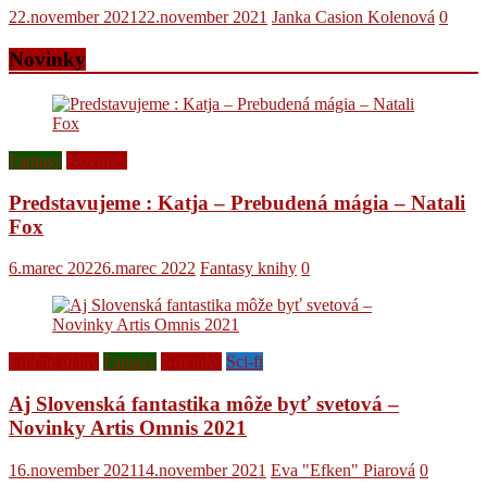
22.november 2021
22.november 2021
Janka Casion Kolenová
0
Novinky
Fantasy
Novinky
Predstavujeme : Katja – Prebudená mágia – Natali
Fox
6.marec 2022
6.marec 2022
Fantasy knihy
0
Edičné plány
Fantasy
Novinky
Sci-fi
Aj Slovenská fantastika môže byť svetová –
Novinky Artis Omnis 2021
16.november 2021
14.november 2021
Eva "Efken" Piarová
0