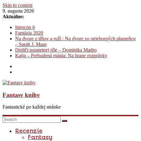
Skip to content
9. augusta 2026
Aktuálne:
Istrocon 6
Fantázia 2020
Na dvore z tŕňov a ruží : Na dvore zo strieborných plameňov
– Sarah J. Maas
Dediči posmrtnej ríše – Dominika Madro
Katja – Prebudená mágia: Na hrane rozprávky
Fantasy knihy
Fantastické po každej stránke
Recenzie
Fantasy