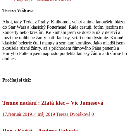
Tereza Vršková
Ahoj, tady Terka z Prahy. Knihomol, velký anime fanoušek, blázen
do Star Wars a klasický Potterhead. Ráda cestuji, fotím, jezdím na
koncerty nebo kreslím. Ke knihám jsem se dostala už v dětství a
mezi mé oblíbené žánry patří fantasy, sci-fi nebo dystopie. Kromě
klasické beletrie čtu i mangy a sem tam komiksy. Jako mladší jsem
zkoušela různé žánry, až s příchodem filmového Pána prstenů a
Harryho Pottera jsem naprosto podlehla fantasy žánru a držím se ho
dodnes.
Prečítaj si tiež:
Temné nadání : Zlatá klec – Vic Jamesová
17.február 2019
14.máj 2019
Tereza Dvořáková
0
Hon : Kořist – Andrew Fukuda