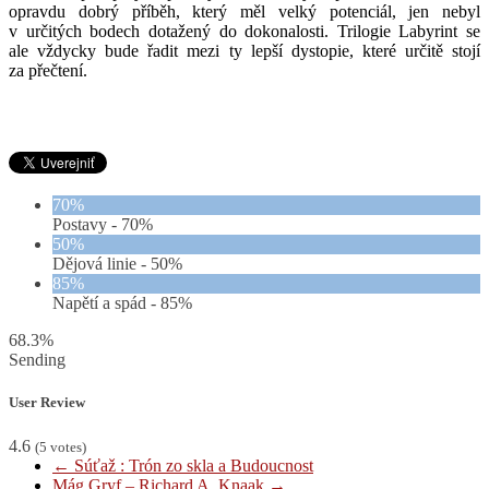
opravdu dobrý příběh, který měl velký potenciál, jen nebyl
v určitých bodech dotažený do dokonalosti. Trilogie Labyrint se
ale vždycky bude řadit mezi ty lepší dystopie, které určitě stojí
za přečtení.
70%
Postavy -
70%
50%
Dějová linie -
50%
85%
Napětí a spád -
85%
68.3%
Sending
User Review
4.6
(
5
votes)
←
Súťaž : Trón zo skla a Budoucnost
Mág Gryf – Richard A. Knaak
→