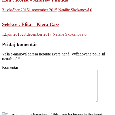
31.október 2015
1.november 2015
Natálie Skokanová
0
Selekce : Elita – Kiera Cass
12.jún 2015
28.december 2017
Natálie Skokanová
0
Pridaj komentár
Vaša e-mailová adresa nebude zverejnená.
Vyžadované polia sú
označené
*
Komentár