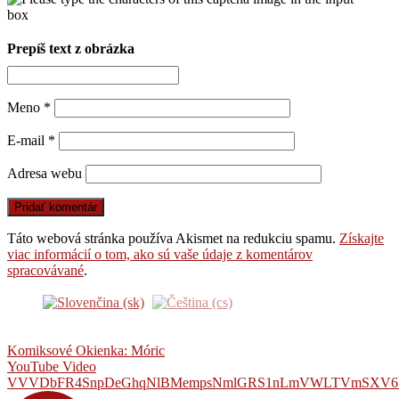
Prepíš text z obrázka
Meno
*
E-mail
*
Adresa webu
Táto webová stránka používa Akismet na redukciu spamu.
Získajte
viac informácií o tom, ako sú vaše údaje z komentárov
spracovávané
.
Komiksové Okienka: Móric
YouTube Video
VVVDbFR4SnpDeGhqNlBMempsNmlGRS1nLmVWLTVmSXV