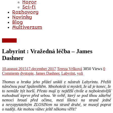
Horor
Sci-fi
Rozhovory
Novinky
Blog
Multiverzum
Recenzie
Labyrint : Vražedná léčba – James
Dashner
10.august 2015
17.december 2017
Tereza Vršková
3850 Views
0
Comments
dystopie
,
James Dashner
,
Labyrint
,
yoli
Thomas a hrstka jeho přátel unikli z nástrah Labyrintu. Přežili
náročnou pouť Spáleništěm. Mnohokrát si mysleli, že už je konec, že
to nemůže být horší. Přesto mají ty nejtěžší chvíle a nejbolestivější
rozhodnutí teprve před sebou. Ve světě, který se pod tíhou zákeřné
nemoci hroutí před očima, mezi šílenci na straně jedné
a nevyzpytatelným ZLOSINem na straně druhé, se musejí poprat
o naději. Ale mohou vůbec ještě někomu věřit?