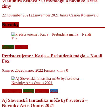
Vladimíra Šebová : O mytológii a novinke Dcéra
zimy
22.november 2021
22.november 2021
Janka Casion Kolenová
0
Novinky
Fantasy
Novinky
Predstavujeme : Katja – Prebudená mágia – Natali
Fox
6.marec 2022
6.marec 2022
Fantasy knihy
0
Edičné plány
Fantasy
Novinky
Sci-fi
Aj Slovenská fantastika môže byť svetová –
Novinky Artis Omnis 2021