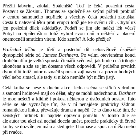
Přežili labyrint, zdolali Spáleniště. Teď je čeká poslední cesta.
Postavit se Zlosinu. Thomas se společně se svými přáteli probudí
v centru samotného nepřítele a všechny čeká poslední zkouška.
Cesta k nalezení léku proti erupci totiž jde ke svému cíli. Chybí už
jen poslední dílek skládačky. Podaří se jim ale nalézt lék včas?
Pobyt na Spáleništi si totiž vybral svou daň a někteří z placerů
onemocněli smrtícím virem. Kdo zemře? A kdo přežije?
Vražedná léčba
je třetí a poslední díl celosvětově úspěšné
dystopické série od
Jamese Dashnera
. Po velmi otevřenému konci
druhého dílu je velká spousta čtenářů zvědavá, jak bude celá trilogie
ukončena a zda se jim dostane všech odpovědí. V průběhu prvních
dvou dílů totiž autor naznačil spoustu zajímavých a pozoruhodných
věcí nebo situací, ale tady si nikdo nemůže být ničím jistý.
Celá kniha se nese v duchu akce. Jedna scéna se střídá s druhou
a samotní hrdinové mají co dělat, aby se mohli nadechnout.
Dashner
je moc nešetří a klidně i pokosí některou z ústředních postav. Tato
série se ale vyznačuje tím, že v ní nenajdete prakticky žádnou
romantickou linku, převažuje drama a napětí. Je to dáno také tím, že
ženských hrdinek tu najdete opravdu pomálu. V tomto díle se
ale autor tou akcí asi nechal docela unést, protože prakticky tři čtvrtě
knihy se dozvíte jen málo a sledujete Thomase a spol. na útěku nebo
při rvačce.