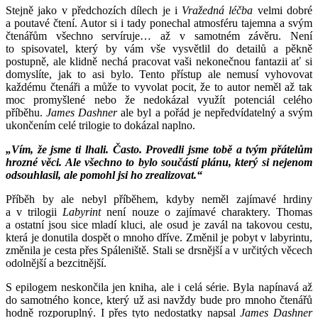
Stejně jako v předchozích dílech je i
Vražedná léčba
velmi dobré
a poutavé čtení. Autor si i tady ponechal atmosféru tajemna a svým
čtenářům všechno servíruje… až v samotném závěru. Není
to spisovatel, který by vám vše vysvětlil do detailů a pěkně
postupně, ale klidně nechá pracovat vaši nekonečnou fantazii ať si
domyslíte, jak to asi bylo. Tento přístup ale nemusí vyhovovat
každému čtenáři a může to vyvolat pocit, že to autor neměl až tak
moc promyšlené nebo že nedokázal využít potenciál celého
příběhu.
James Dashner
ale byl a pořád je nepředvídatelný a svým
ukončením celé trilogie to dokázal naplno.
„Vím, že jsme ti lhali. Často. Provedli jsme tobě a tvým přátelům
hrozné věci. Ale všechno to bylo součástí plánu, který si nejenom
odsouhlasil, ale pomohl jsi ho zrealizovat.“
Příběh by ale nebyl příběhem, kdyby neměl zajímavé hrdiny
a v trilogii
Labyrint
není nouze o zajímavé charaktery. Thomas
a ostatní jsou sice mladí kluci, ale osud je zavál na takovou cestu,
která je donutila dospět o mnoho dříve. Změnil je pobyt v labyrintu,
změnila je cesta přes Spáleniště. Stali se drsnější a v určitých věcech
odolnější a bezcitnější.
S epilogem neskončila jen kniha, ale i celá série. Byla napínavá až
do samotného konce, který už asi navždy bude pro mnoho čtenářů
hodně rozporuplný. I přes tyto nedostatky napsal
James Dashner