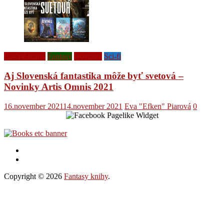
Edičné plány
Fantasy
Novinky
Sci-fi
Aj Slovenská fantastika môže byť svetová –
Novinky Artis Omnis 2021
16.november 2021
14.november 2021
Eva "Efken" Piarová
0
Copyright © 2026
Fantasy knihy
.