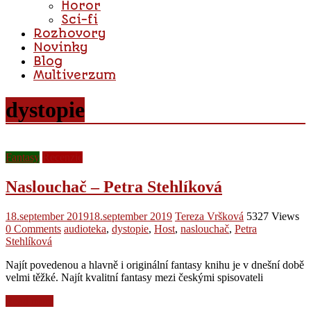
Horor
Sci-fi
Rozhovory
Novinky
Blog
Multiverzum
dystopie
Fantasy
Recenzie
Naslouchač – Petra Stehlíková
18.september 2019
18.september 2019
Tereza Vršková
5327 Views
0 Comments
audioteka
,
dystopie
,
Host
,
naslouchač
,
Petra
Stehlíková
Najít povedenou a hlavně i originální fantasy knihu je v dnešní době
velmi těžké. Najít kvalitní fantasy mezi českými spisovateli
Read more