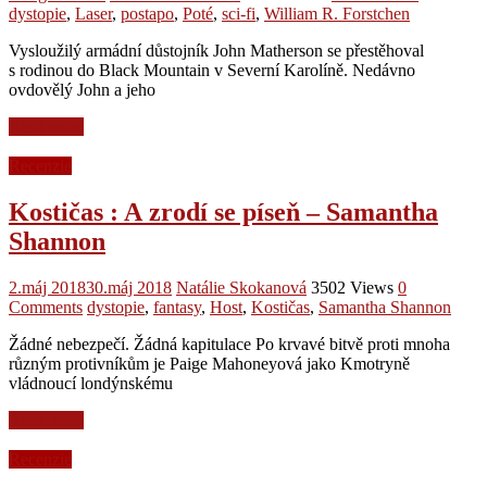
dystopie
,
Laser
,
postapo
,
Poté
,
sci-fi
,
William R. Forstchen
Vysloužilý armádní důstojník John Matherson se přestěhoval
s rodinou do Black Mountain v Severní Karolíně. Nedávno
ovdovělý John a jeho
Read more
Recenzie
Kostičas : A zrodí se píseň – Samantha
Shannon
2.máj 2018
30.máj 2018
Natálie Skokanová
3502 Views
0
Comments
dystopie
,
fantasy
,
Host
,
Kostičas
,
Samantha Shannon
Žádné nebezpečí. Žádná kapitulace Po krvavé bitvě proti mnoha
různým protivníkům je Paige Mahoneyová jako Kmotryně
vládnoucí londýnskému
Read more
Recenzie