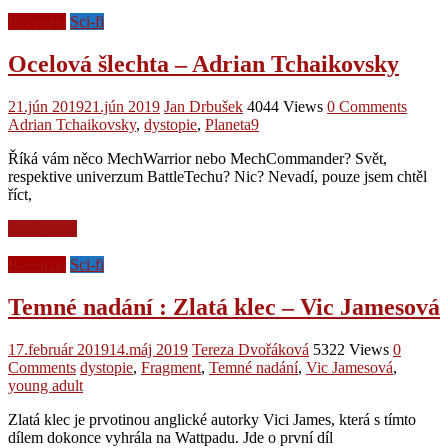
Recenzie
Sci-fi
Ocelová šlechta – Adrian Tchaikovsky
21.jún 2019
21.jún 2019
Jan Drbušek
4044 Views
0 Comments
Adrian Tchaikovsky
,
dystopie
,
Planeta9
Říká vám něco MechWarrior nebo MechCommander? Svět,
respektive univerzum BattleTechu? Nic? Nevadí, pouze jsem chtěl
říct,
Read more
Recenzie
Sci-fi
Temné nadání : Zlatá klec – Vic Jamesová
17.február 2019
14.máj 2019
Tereza Dvořáková
5322 Views
0
Comments
dystopie
,
Fragment
,
Temné nadání
,
Vic Jamesová
,
young adult
Zlatá klec je prvotinou anglické autorky Vici James, která s tímto
dílem dokonce vyhrála na Wattpadu. Jde o první díl