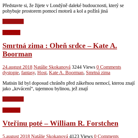
Představte si, že žijete v Londýně daleké budoucnosti, který se
pohybuje prostorem pomocí motorů a kol a požírá jiná
Read more
Recenzie
Smrtná zima : Oheň srdce – Kate A.
Boorman
24.august 2018
Natálie Skokanová
3244 Views
0 Comments
dystopie
,
fantasy
,
Host
,
Kate A. Boorman
,
Smrtná zima
Matisin lid byl doposud chráněn před zákeřnou nemocí, kterou znají
jako „krvácení“, tajemnou bylinou, jež znají
Read more
Recenzie
Vteřinu poté – William R. Forstchen
5.august 2018
Natálie Skokanová
4123 Views
0 Comments