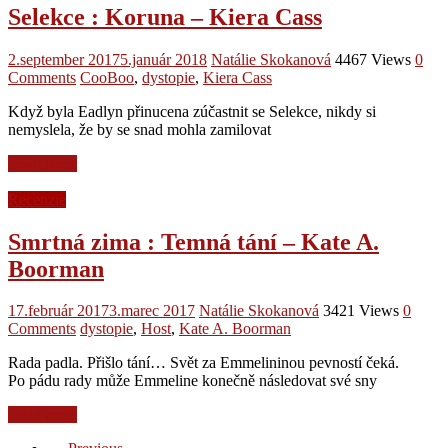
Selekce : Koruna – Kiera Cass
2.september 2017
5.január 2018
Natálie Skokanová
4467 Views
0
Comments
CooBoo
,
dystopie
,
Kiera Cass
Když byla Eadlyn přinucena zúčastnit se Selekce, nikdy si
nemyslela, že by se snad mohla zamilovat
Read more
Recenzie
Smrtná zima : Temná tání – Kate A.
Boorman
17.február 2017
3.marec 2017
Natálie Skokanová
3421 Views
0
Comments
dystopie
,
Host
,
Kate A. Boorman
Rada padla. Přišlo tání… Svět za Emmelininou pevností čeká.
Po pádu rady může Emmeline konečně následovat své sny
Read more