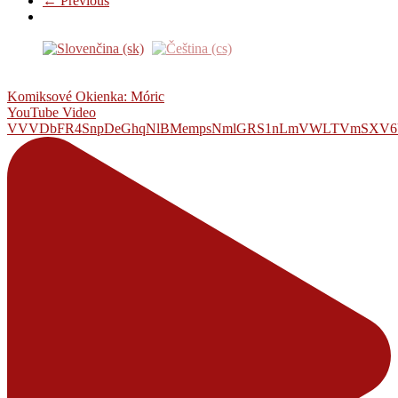
← Previous
Komiksové Okienka: Móric
YouTube Video
VVVDbFR4SnpDeGhqNlBMempsNmlGRS1nLmVWLTVmSXV