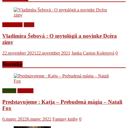
Rozhovory
Videá
Vladimíra Šebová : O mytológii a novinke Dcéra
zimy
22.november 2021
22.november 2021
Janka Casion Kolenová
0
Novinky
Fantasy
Novinky
Predstavujeme : Katja – Prebudená mágia – Natali
Fox
6.marec 2022
6.marec 2022
Fantasy knihy
0