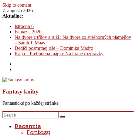
Skip to content
7. augusta 2026
Aktuálne:
Istrocon 6
Fantázia 2020
Na dvore z tŕňov a ruží : Na dvore zo strieborných plameňov
– Sarah J. Maas
Dediči posmrtnej ríše – Dominika Madro
Katja – Prebudená mágia: Na hrane rozprávky
Fantasy knihy
Fantastické po každej stránke
Recenzie
Fantasy