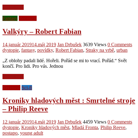
Read more
Fantasy
Recenzie
Valkýry – Robert Fabian
14.január 2019
14.máj 2019
Jan Drbušek
3639 Views
0 Comments
dystopie
,
fantasy
,
povídky
,
Robert Fabian
,
Straky na vrbě
,
urban
„Z oblohy padali lidé. Hořeli. Pořád se mi to vrací. Pořád.“ Svět
končí. Pro lidi. Pro vás. Jednou
Read more
Recenzie
Sci-fi
Kroniky hladových měst : Smrtelné stroje
– Philip Reeve
12.január 2019
14.máj 2019
Jan Drbušek
4459 Views
0 Comments
dystopie
,
Kroniky hladových měst
,
Mladá Fronta
,
Philip Reeve
,
postapo
,
young adult