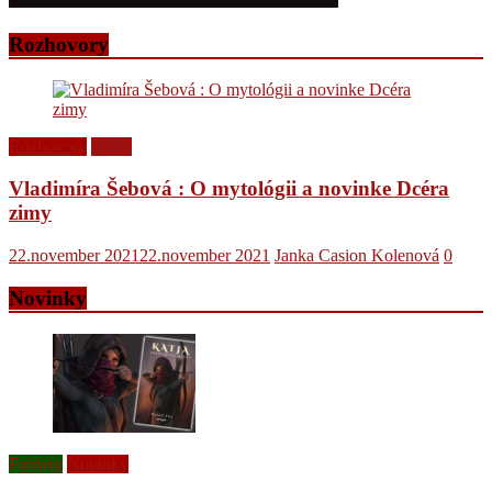
Rozhovory
Rozhovory
Videá
Vladimíra Šebová : O mytológii a novinke Dcéra
zimy
22.november 2021
22.november 2021
Janka Casion Kolenová
0
Novinky
Fantasy
Novinky