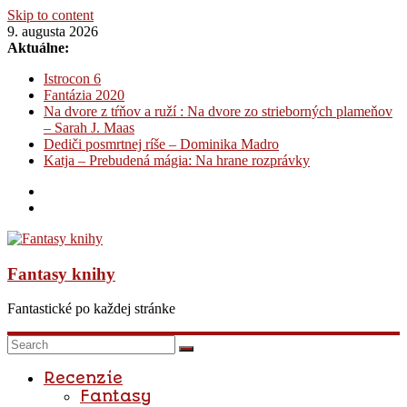
Skip to content
9. augusta 2026
Aktuálne:
Istrocon 6
Fantázia 2020
Na dvore z tŕňov a ruží : Na dvore zo strieborných plameňov
– Sarah J. Maas
Dediči posmrtnej ríše – Dominika Madro
Katja – Prebudená mágia: Na hrane rozprávky
Fantasy knihy
Fantastické po každej stránke
Recenzie
Fantasy