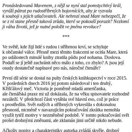
Pronásledovaná Mavenem, z nějž se nyní stal pomstychtivý král,
vyráží pátrat po rudostříbrných bojovnících, aby je vyzvala
k souboji s jejich utlačovateli. Ale nehrozí snad Mare nebezpečí, že
se z ní stane přesně taková zrůda, které se pokouší porazit? Nezlomí
ji váha životů, jež je nutné položit ve jménu revoluce?
***
Ve světě, kde žijí lidé s rudou i stříbrnou krví, se schyluje
k občanské válce. Přesně mezi těmito frakcemi se ocitla Mare, která
po událostech minulé knihy ztratila půdu pod nohama. Doslova.
Podaří se jí ještě zachránit něco málo z toho, co zbylo? A jsou její
osudy dostatečně napínavé pro nás, náročné čtenáře?
První díl série se dostal na pulty českých knihkupectví v roce 2015.
V posledních dnech 2016 jej potom následoval i ten druhý,
Křišťálový meč. Victoria je poměrně mladá američanka,
ale čtenářská praxe mi už dokázala, že na věku spisovatele rozhodně
nezáleží. V předchozí části vytáhla své hlavní eso, což je práce
s prostředím. Svět rudých a stříbrných vykreslila s dokonalou
přesností, nicméně v navazujícím pokračování zkrátka nemohla
využít tytéž motivy v nezměněné podobě. V tomto pokračování svět
prošel drobnými změnami, ale zklamán jimi určitě nikdo nebude.
Ačkoliv popisy a charakteristiky autorka zvládá skvěle, drobný