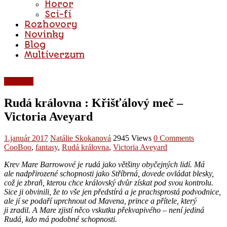
Horor
Sci-fi
Rozhovory
Novinky
Blog
Multiverzum
Recenzie
Rudá královna : Křišťálový meč –
Victoria Aveyard
1.január 2017
Natálie Skokanová
2945 Views
0 Comments
CooBoo
,
fantasy
,
Rudá královna
,
Victoria Aveyard
Krev Mare Barrowové je rudá jako většiny obyčejných lidí. Má
ale nadpřirozené schopnosti jako Stříbrná, dovede ovládat blesky,
což je zbraň, kterou chce královský dvůr získat pod svou kontrolu.
Sice ji obvinili, že to vše jen předstírá a je prachsprostá podvodnice,
ale jí se podaří uprchnout od Mavena, prince a přítele, který
ji zradil. A Mare zjistí něco vskutku překvapivého – není jediná
Rudá, kdo má podobné schopnosti.