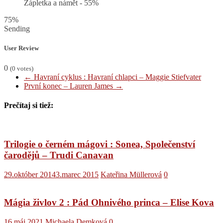
Zápletka a námět -
55%
75%
Sending
User Review
0
(
0
votes)
←
Havraní cyklus : Havraní chlapci – Maggie Stiefvater
První konec – Lauren James
→
Prečítaj si tiež:
Trilogie o černém mágovi : Sonea, Společenství
čarodějů – Trudi Canavan
29.október 2014
3.marec 2015
Kateřina Müllerová
0
Mágia živlov 2 : Pád Ohnivého princa – Elise Kova
16.máj 2021
Michaela Demková
0