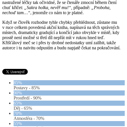
nastražené léčky tak očividné, že se čtenáře zmocní během čtení
chuť křičet:
„Sakra holka, nevěř mu!“,
případně:
„Proboha,
nechoď tam…“
, jenomže co nám to je platné.
Když se člověk rozhodne tyhle chybky přehlédnout, zůstane mu
v ruce celkem povedená akční kniha, napínavá na těch správných
místech, dramaticky gradující a končící jako obvykle v místě, kdy
prostě není možné si třetí díl nepřát mít v rukou hned teď.
Křišťálový meč se i přes ty drobné nedostatky umí zalíbit, takže
autorce i tu naivitu odpustím a budu napjatě čekat na pokračování.
85%
Postavy -
85%
90%
Prostředí -
90%
65%
Děj -
65%
70%
Atmosféra -
70%
55%