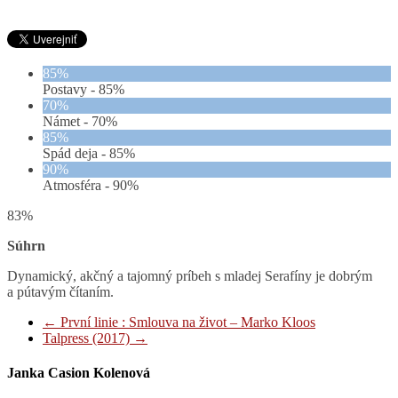
85%
Postavy -
85%
70%
Námet -
70%
85%
Spád deja -
85%
90%
Atmosféra -
90%
83%
Súhrn
Dynamický, akčný a tajomný príbeh s mladej Serafíny je dobrým
a pútavým čítaním.
←
První linie : Smlouva na život – Marko Kloos
Talpress (2017)
→
Janka Casion Kolenová