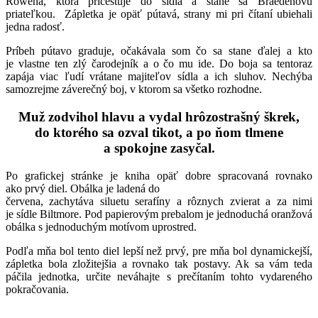
Rowena, ktorá pricestuje do sídla a stane sa Braedenovu
priateľkou. Zápletka je opäť pútavá, strany mi pri čítaní ubiehali
jedna radosť.
Príbeh pútavo graduje, očakávala som čo sa stane ďalej a kto
je vlastne ten zlý čarodejník a o čo mu ide. Do boja sa tentoraz
zapája viac ľudí vrátane majiteľov sídla a ich sluhov. Nechýba
samozrejme záverečný boj, v ktorom sa všetko rozhodne.
Muž zodvihol hlavu a vydal hrôzostrašný škrek,
do ktorého sa ozval tikot, a po ňom tlmene
a spokojne zasyčal.
Po grafickej stránke je kniha opäť dobre spracovaná rovnako
ako prvý diel. Obálka je ladená do
červena, zachytáva siluetu serafíny a rôznych zvierat a za nimi
je sídle Biltmore. Pod papierovým prebalom je jednoduchá oranžová
obálka s jednoduchým motívom uprostred.
Podľa mňa bol tento diel lepší než prvý, pre mňa bol dynamickejší,
zápletka bola zložitejšia a rovnako tak postavy. Ak sa vám teda
páčila jednotka, určite neváhajte s prečítaním tohto vydareného
pokračovania.