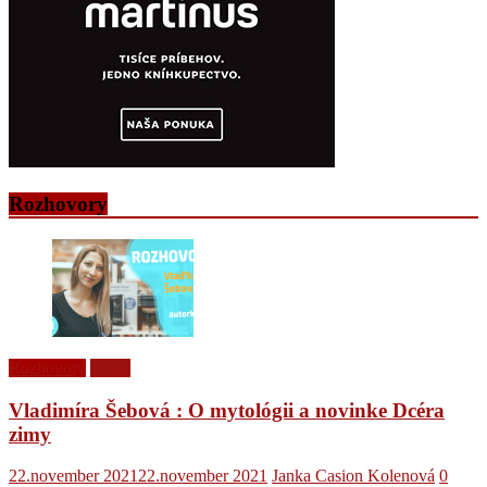
Rozhovory
Rozhovory
Videá
Vladimíra Šebová : O mytológii a novinke Dcéra
zimy
22.november 2021
22.november 2021
Janka Casion Kolenová
0