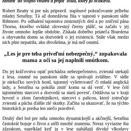
zahĺbiť do svojho vnútra a prijať osud, ktorý ju očakáva.
Robert Beatty si pre nás pripravil napínavé pokračovanie príbehu
mladej Serafíny. Tá až donedávna žila v tajnosti v panskom sídle
Biltmore. Po odhalení tajomstva zmiznutých detí a po zničení pána
Thorna, ktorého ovládal zlovestný čierny plášť, sa začalo v jej
živote omnoho lepšie obdobie. Získala dobrého priateľa Braedena
a obyvatelia domu sa dozvedeli o jej existencii. Stále však medzi
nich plne nepatrila, ako divošelma, je iná než ostatní.
„Les je pre teba priveľmi nebezpečný,“ zopakovala
mama a oči sa jej naplnili smútkom.
Do jej kráľovstva opäť prichádza nebezpečenstvo, zvieratá utekajú
z lesa, ostatné na panskom sídle sa správajú zvláštne. V sídle
je niekoľko nových hostí, tajomný vyšetrovateľ či mladá anglická
lady, a Serafína sa pokúša zistiť komu sa dá veriť. V lese čelí
tajomnému starcovi a dozvedá sa starú povesť. Oddávna sa v kraji
hovorí o zlom čarodejníkovi, starcovi s palicou, ktorý zotročuje
zvieratá a pácha ďalšie zlé skutky. Začína sa ukazovať, že na týchto
historkách je predsa len niečo pravdivé.
Druhý diel bol pre mňa omnoho dynamickejší a akčnejší, Serafína
častokrát bojuje o život a utŕži mnohé zranenia. Neraz vyviazne iba
zázrakom, napríklad keď ju v lese naháňajú divoké vlkodavy