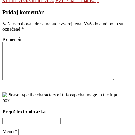
3.marec 2020
3.marec 2020
Eva "Efken" Piarová
1
Pridaj komentár
Vaša e-mailová adresa nebude zverejnená.
Vyžadované polia sú
označené
*
Komentár
Prepíš text z obrázka
Meno
*