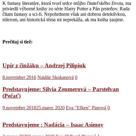
K fantasy literatúre, ktorá tvorí srdce môjho čitateľského života, ma
priviedli výborné knihy zo série Harry Potter a Pán prsteňov. Rada
čítam fantasy a sci-fi. Nepohrdnem však ani dobrou detektívkou,
trilerom, ani historická téma mi neprekáža, ak ma kniha zaujme.
Prečítaj si tiež:
Upír z činžáku – Andrzej Pilipiuk
8.november 2016
Natálie Skokanová
0
Predstavujeme: Silvia Zeumerová – Parstelvan
(Pečať)
9.november 2018
25.marec 2020
Eva "Efken" Piarová
0
Predstavujeme : Nadácia – Isaac Asimov