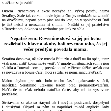
snažiace sa ju zabiť.
Okrem dynamicky a akcie nechýba ani vývoj postáv, najmä
Serafíny. Stále tak celkom nevie kým a čím je, nedokáže sa zmeniť
na divošelmu, nepatrí preto plne ani do lesa, no v spoločnosti ľudí
je tiež neistá a nerozumie si s nimi. Naštrbí sa jej priateľstvo
s Braedenom, dokonca sa rozhodne pre útek zo sídla.
Nepatríš sem! Rowenine slová sa jej pri behu
rozliehali v hlave a akoby boli ozvenou toho, čo jej
večer predtým povedala mama.
Serafína dospieva, už síce musela čeliť zlu a útočí na ňu opäť, teraz
však musí zistiť komu môže veriť. V mnohých situáciách som s ňou
súcitila a ľutovala som ju, pretože to má v živote ťažké, avšak ona
sa nevzdáva a bojuje ďalej, hoci sa zdá, že nemá šancu zvíťaziť.
Malou chybou pre mňa bolo trochu časté opakovanie situácií,
napríklad Serafínino utekanie lesom pred prenasledovateľmi.
Našťastie to však nebolo natoľko časté, aby mi to vyslovene
prekážalo.
Stretávame sa ako so starými tak i novými postavami, dospelými
i detskými. Objaví sa nám tu napríklad mladá anglická lady