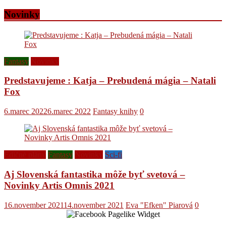
Novinky
Fantasy
Novinky
Predstavujeme : Katja – Prebudená mágia – Natali
Fox
6.marec 2022
6.marec 2022
Fantasy knihy
0
Edičné plány
Fantasy
Novinky
Sci-fi
Aj Slovenská fantastika môže byť svetová –
Novinky Artis Omnis 2021
16.november 2021
14.november 2021
Eva "Efken" Piarová
0