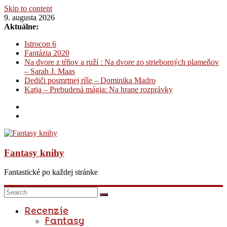
Skip to content
9. augusta 2026
Aktuálne:
Istrocon 6
Fantázia 2020
Na dvore z tŕňov a ruží : Na dvore zo strieborných plameňov
– Sarah J. Maas
Dediči posmrtnej ríše – Dominika Madro
Katja – Prebudená mágia: Na hrane rozprávky
Fantasy knihy
Fantastické po každej stránke
Recenzie
Fantasy