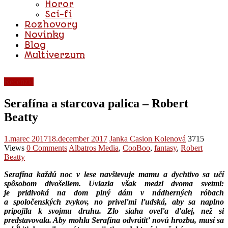
Horor
Sci-fi
Rozhovory
Novinky
Blog
Multiverzum
Recenzie
Serafína a starcova palica – Robert
Beatty
1.marec 2017
18.december 2017
Janka Casion Kolenová
3715
Views
0 Comments
Albatros Media
,
CooBoo
,
fantasy
,
Robert
Beatty
Serafína každú noc v lese navštevuje mamu a dychtivo sa učí
spôsobom divošeliem. Uviazla však medzi dvoma svetmi:
je pridivoká na dom plný dám v nádherných róbach
a spoločenských zvykov, no priveľmi ľudská, aby sa naplno
pripojila k svojmu druhu. Zlo siaha oveľa ďalej, než si
predstavovala. Aby mohla Serafína odvrátiť novú hrozbu, musí sa