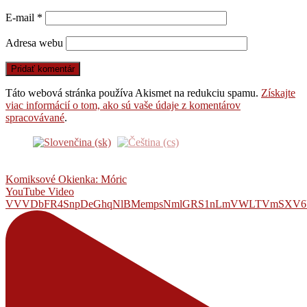
E-mail
*
Adresa webu
Táto webová stránka používa Akismet na redukciu spamu.
Získajte
viac informácií o tom, ako sú vaše údaje z komentárov
spracovávané
.
Komiksové Okienka: Móric
YouTube Video
VVVDbFR4SnpDeGhqNlBMempsNmlGRS1nLmVWLTVmSXV