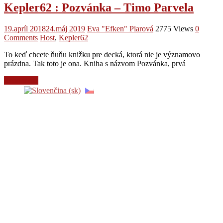
Kepler62 : Pozvánka – Timo Parvela
19.apríl 2018
24.máj 2019
Eva "Efken" Piarová
2775 Views
0
Comments
Host
,
Kepler62
To keď chcete ňuňu knižku pre decká, ktorá nie je významovo
prázdna. Tak toto je ona. Kniha s názvom Pozvánka, prvá
Read more