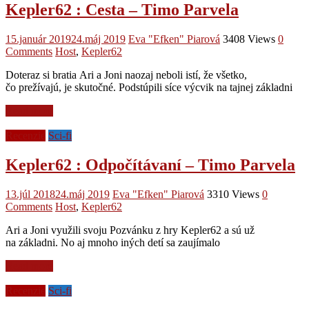
Kepler62 : Cesta – Timo Parvela
15.január 2019
24.máj 2019
Eva "Efken" Piarová
3408 Views
0
Comments
Host
,
Kepler62
Doteraz si bratia Ari a Joni naozaj neboli istí, že všetko,
čo prežívajú, je skutočné. Podstúpili síce výcvik na tajnej základni
Read more
Recenzie
Sci-fi
Kepler62 : Odpočítávaní – Timo Parvela
13.júl 2018
24.máj 2019
Eva "Efken" Piarová
3310 Views
0
Comments
Host
,
Kepler62
Ari a Joni využili svoju Pozvánku z hry Kepler62 a sú už
na základni. No aj mnoho iných detí sa zaujímalo
Read more
Recenzie
Sci-fi