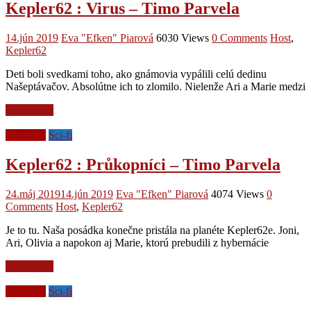
Kepler62 : Virus – Timo Parvela
14.jún 2019
Eva "Efken" Piarová
6030 Views
0 Comments
Host
,
Kepler62
Deti boli svedkami toho, ako gnámovia vypálili celú dedinu
Našeptávačov. Absolútne ich to zlomilo. Nielenže Ari a Marie medzi
Read more
Recenzie
Sci-fi
Kepler62 : Průkopníci – Timo Parvela
24.máj 2019
14.jún 2019
Eva "Efken" Piarová
4074 Views
0
Comments
Host
,
Kepler62
Je to tu. Naša posádka konečne pristála na planéte Kepler62e. Joni,
Ari, Olivia a napokon aj Marie, ktorú prebudili z hybernácie
Read more
Recenzie
Sci-fi