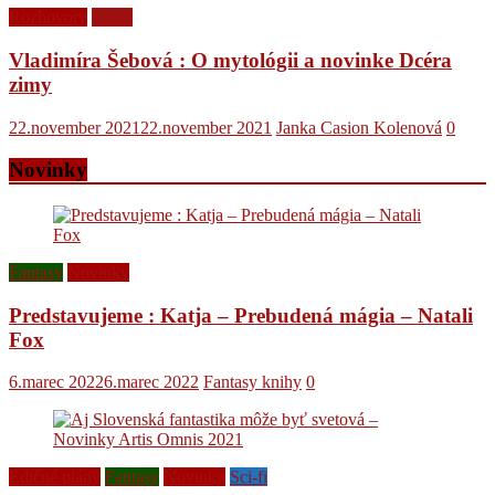
Rozhovory
Videá
Vladimíra Šebová : O mytológii a novinke Dcéra
zimy
22.november 2021
22.november 2021
Janka Casion Kolenová
0
Novinky
Fantasy
Novinky
Predstavujeme : Katja – Prebudená mágia – Natali
Fox
6.marec 2022
6.marec 2022
Fantasy knihy
0
Edičné plány
Fantasy
Novinky
Sci-fi