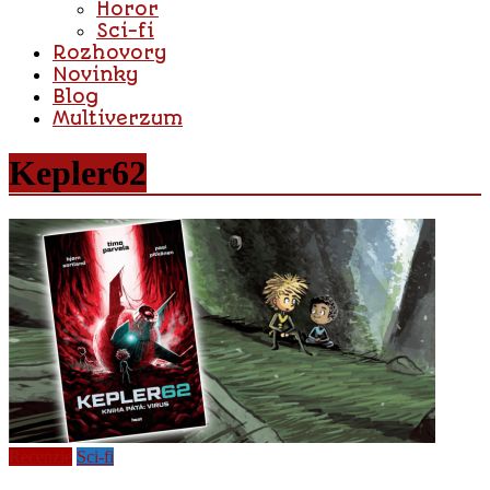
Horor
Sci-fi
Rozhovory
Novinky
Blog
Multiverzum
Kepler62
Recenzie
Sci-fi