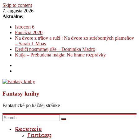
Skip to content
7. augusta 2026
Aktuálne:
Istrocon 6
Fantázia 2020
Na dvore z tŕňov a ruží : Na dvore zo strieborných plameňov
– Sarah J. Maas
Dediči posmrtnej ríše – Dominika Madro
Katja – Prebudená mágia: Na hrane rozprávky
Fantasy knihy
Fantastické po každej stránke
Recenzie
Fantasy