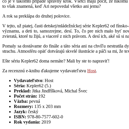
čo je v takomto prípade správny krok. Všetci majú pocit, že nikomu
to však znamená, keď Ari nepovedal všetko ani jemu?
A rok sa preklápa do druhej polovice.
V tejto, už piatej, časti detskej/mládežníckej série Kepler62 od fín
významu, a deti to, samozrejme, desí. To, čo pre nich malo byť no
zvieratá, ktoré tu žijú, a viaceré z nich právom. A desí ich, aké sú si 
Pomaly sa dostávame do finále a táto séria ani na chvíľu nestratila d
strachu. Atmosféru opäť dotvárajú skvelé ilustrácie a páči sa mi, že t
Ešte sériu Kepler62 doma nemáte? Mali by ste to napraviť!
Za recenznú e-knihu ďakujeme vydavateľstvu
Host
.
Vydavateľstvo
: Host
Séria:
Kepler62 (5.)
Preklad:
Jitka Jindříšková, Michal Švec
Počet strán:
192
Väzba:
pevná
Rozmery:
135 x 203 mm
Jazyk:
český
ISBN:
978-80-7577-602-0
Rok vydania:
2019