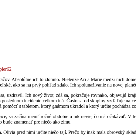
pler62
ov. Absolútne ich to zlomilo. Nielenže Ari a Marie medzi nich doniesli
eľské, ako sa na prvý pohľad zdalo. Ich spolunažívanie na novej planét
sa, uzdravil. Ich nový život, zdá sa, pokračuje rovnako, objavujú kra
o poslednom incidente celkom iná. Často sa od skupiny vzďaľuje na cel
á pomôcť s tabletom, ktorý gnámom ukradol a ktorý určite pochádza z
e, sa začína meniť ročné obdobie a nik nevie, čo má očakávať. V lete,
to bude znamenať pre niečo ako zimu.
. Olivia pred nimi určite niečo tají. Prečo by inak mala obrovský sklad