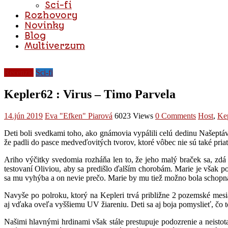
Sci-fi
Rozhovory
Novinky
Blog
Multiverzum
Recenzie
Sci-fi
Kepler62 : Virus – Timo Parvela
14.jún 2019
Eva "Efken" Piarová
6023 Views
0 Comments
Host
,
Ke
Deti boli svedkami toho, ako gnámovia vypálili celú dedinu Našeptávač
že padli do pasce medveďovitých tvorov, ktoré vôbec nie sú také priat
Ariho výčitky svedomia rozháňa len to, že jeho malý braček sa, zdá 
testovaní Oliviou, aby sa predišlo ďalším chorobám. Marie je však p
sa mu vyhýba a on nevie prečo. Marie by mu tiež možno bola schopn
Navyše po polroku, ktorý na Kepleri trvá približne 2 pozemské mesiac
aj vďaka oveľa vyššiemu UV žiareniu. Deti sa aj boja pomyslieť, čo 
Našimi hlavnými hrdinami však stále prestupuje podozrenie a neistota