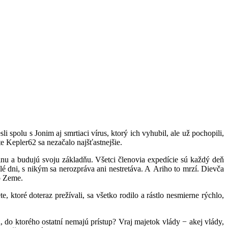
 spolu s Jonim aj smrtiaci vírus, ktorý ich vyhubil, ale už pochopili,
e Kepler62 sa nezačalo najšťastnejšie.
jinu a budujú svoju základňu. Všetci členovia expedície sú každý deň
é dni, s nikým sa nerozpráva ani nestretáva. A Ariho to mrzí. Dievča
o Zeme.
 ktoré doteraz prežívali, sa všetko rodilo a rástlo nesmierne rýchlo,
, do ktorého ostatní nemajú prístup? Vraj majetok vlády − akej vlády,