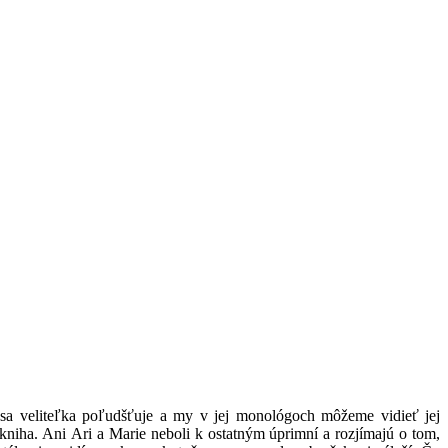
 sa veliteľka poľudšťuje a my v jej monológoch môžeme vidieť jej
 kniha. Ani Ari a Marie neboli k ostatným úprimní a rozjímajú o tom,