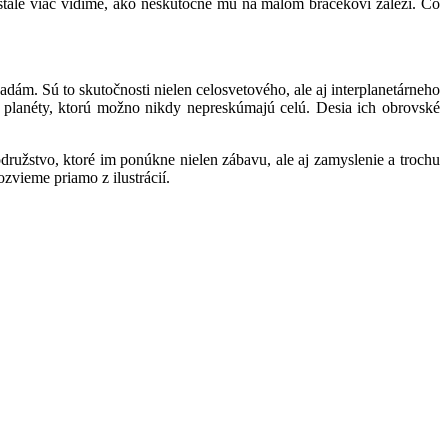
 stále viac vidíme, ako neskutočne mu na malom bračekovi záleží. Čo
dám. Sú to skutočnosti nielen celosvetového, ale aj interplanetárneho
ť planéty, ktorú možno nikdy nepreskúmajú celú. Desia ich obrovské
rodružstvo, ktoré im ponúkne nielen zábavu, ale aj zamyslenie a trochu
ozvieme priamo z ilustrácií.