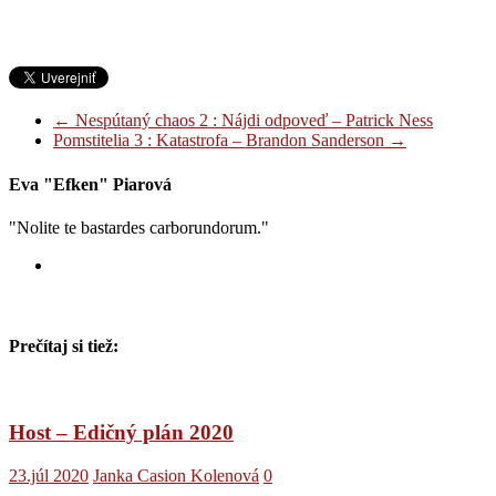
←
Nespútaný chaos 2 : Nájdi odpoveď – Patrick Ness
Pomstitelia 3 : Katastrofa – Brandon Sanderson
→
Eva "Efken" Piarová
"Nolite te bastardes carborundorum."
Prečítaj si tiež:
Host – Edičný plán 2020
23.júl 2020
Janka Casion Kolenová
0