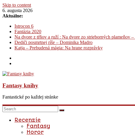
Skip to content
6. augusta 2026
Aktuálne:
Istrocon 6
Fantázia 2020
Na dvore z tŕňov a ruží : Na dvore zo strieborných plameňov –
Dediči posmrtnej ríše – Dominika Madro
Katja – Prebudená mágia: Na hrane rozprávky
Fantasy knihy
Fantastické po každej stránke
Recenzie
Fantasy
Horor