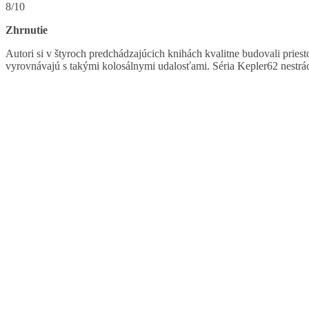
8/10
Zhrnutie
Autori si v štyroch predchádzajúcich knihách kvalitne budovali pries
vyrovnávajú s takými kolosálnymi udalosťami. Séria Kepler62 nestrá