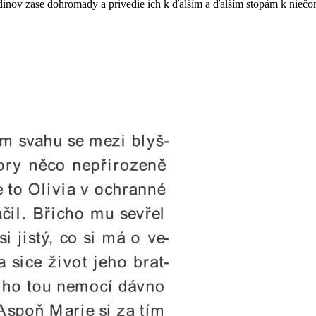
hrdinov zase dohromady a privedie ich k ďalším a ďalším stopám k niečo