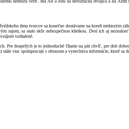
 inému nemôžu veriť. Iba Ari a Joni sú nerozlučná dvojica a na Arim
sko-švédskeho tímu tvorcov sa konečne dostávame na koreň niektorým záha
vým rajom, sa stalo skôr nebezpečnou klietkou. Desí ich aj neznalos
navzájom vzdialené.
ych. Pre dospelých je to jednoduché čítanie na pár chvíľ, pre deti dob
ext stále viac spolupracuje s obrazom a vynecháva informácie, ktoré sa d