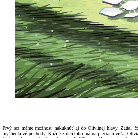
Prvý raz máme možnosť nakuknúť aj do Oliviinej hlavy. Zatiaľ čo
myšlienkové pochody. Každé z detí toho má na pleciach veľa, Olivia 