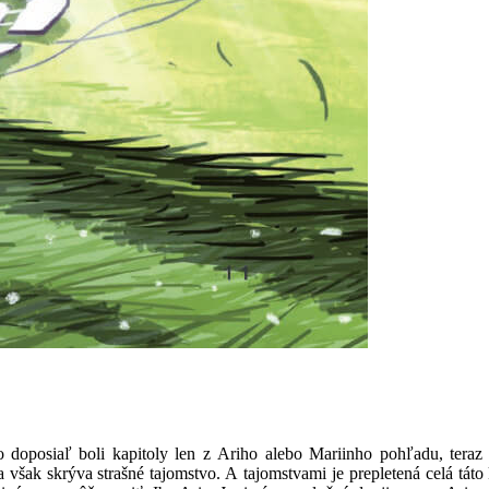
 doposiaľ boli kapitoly len z Ariho alebo Mariinho pohľadu, teraz
však skrýva strašné tajomstvo. A tajomstvami je prepletená celá táto