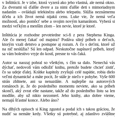
v Inštitúcii. Je v izbe, ktorá vyzerá ako jeho vlastná, ale nemá okno.
Za dverami sú ďalšie dvere a za nimi ďalšie deti s mimoriadnym
nadaním – ovládajú telekinézu alebo telepatiu. Slúžia neznámemu
účelu a ich život nemá nijakú cenu. Luke vie, že nemá veľa
možností, ako pomôcť sebe a svojim novým kamarátom. Vyberá si
medzi veľkým a menším zlom – len nevie, ktoré je ktoré.
Inštitúcia je rozhodne prvotriedne sci-fi z pera Stephena Kinga.
Ale čo menej čakať od majstra? Podáva silný príbeh o deťoch,
ktorým vzali detstvo a postupne aj rozum. A čo s deťmi, ktoré už
na nič neslúžia? Sú len odpad. Neskutočne napínavý príbeh, ktorý
sa vám bolestivo vryje do kostí, presne to vás čaká.
Autor sa naozaj pohral so všetkým, s čím sa dalo. Nenechá vás
dýchať, nedovolí vám odložiť knihu, pretože budete chcieť zistiť,
čo sa udeje ďalej. Krátke kapitoly zvyšujú celé napätie, robia dielo
veľmi dynamické a máte pocit, že stále je niečo v pohybe. Vyše 600
strán zhltnete, ani sa nenazdáte. A najlepšie na autorových
románoch je, že do posledného momentu neviete, ako sa príbeh
skončí, aký zvrat ešte nastane, takže až do posledného listu sa len
modlíte, aby už nikto nezomrel. Jeho knihy, ako dobre vieme,
nemajú šťastné konce. Alebo áno?
Na dlhých opisoch si King zgustol a podal ich s takou gráciou, že
nudiť sa nemáte kedy. Všetky sú potrebné, aj zdanlivo zvláštne