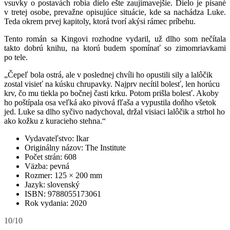
vsuvky o postavách robia dielo ešte zaujímavejšie. Dielo je písané
v tretej osobe, prevažne opisujúce situácie, kde sa nachádza Luke.
Teda okrem prvej kapitoly, ktorá tvorí akýsi rámec príbehu.
Tento román sa Kingovi rozhodne vydaril, už dlho som nečítala
takto dobrú knihu, na ktorú budem spomínať so zimomriavkami
po tele.
„Čepeľ bola ostrá, ale v poslednej chvíli ho opustili sily a lalôčik
zostal visieť na kúsku chrupavky. Najprv necítil bolesť, len horúcu
krv, čo mu tiekla po bočnej časti krku. Potom prišla bolesť. Akoby
ho poštípala osa veľká ako pivová fľaša a vypustila doňho všetok
jed. Luke sa dlho syčivo nadychoval, držal visiaci lalôčik a strhol ho
ako kožku z kuracieho stehna.“
Vydavateľstvo: Ikar
Originálny názov: The Institute
Počet strán: 608
Väzba: pevná
Rozmer: 125 × 200 mm
Jazyk: slovenský
ISBN: 9788055173061
Rok vydania: 2020
10/10