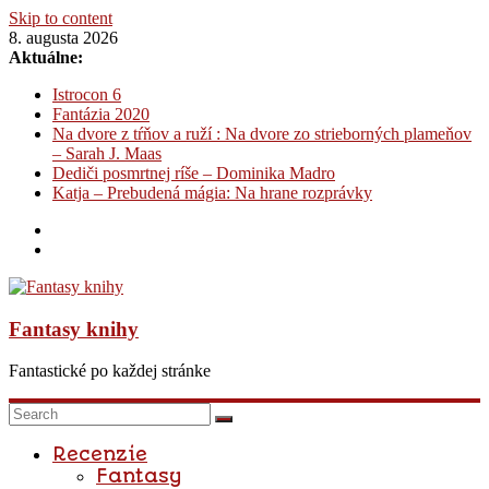
Skip to content
8. augusta 2026
Aktuálne:
Istrocon 6
Fantázia 2020
Na dvore z tŕňov a ruží : Na dvore zo strieborných plameňov
– Sarah J. Maas
Dediči posmrtnej ríše – Dominika Madro
Katja – Prebudená mágia: Na hrane rozprávky
Fantasy knihy
Fantastické po každej stránke
Recenzie
Fantasy