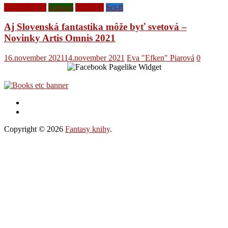
Edičné plány
Fantasy
Novinky
Sci-fi
Aj Slovenská fantastika môže byť svetová –
Novinky Artis Omnis 2021
16.november 2021
14.november 2021
Eva "Efken" Piarová
0
Copyright © 2026
Fantasy knihy
.