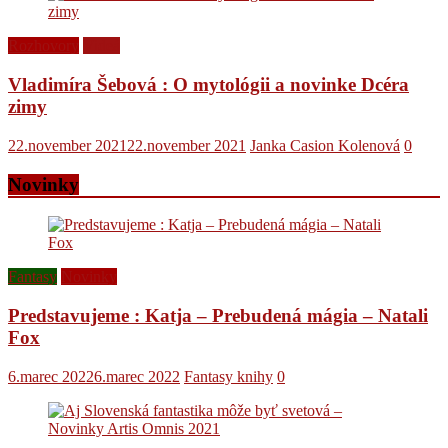
Rozhovory
Videá
Vladimíra Šebová : O mytológii a novinke Dcéra
zimy
22.november 2021
22.november 2021
Janka Casion Kolenová
0
Novinky
Fantasy
Novinky
Predstavujeme : Katja – Prebudená mágia – Natali
Fox
6.marec 2022
6.marec 2022
Fantasy knihy
0