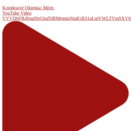
Komiksové Okienka: Móric
YouTube Video
VVVDbFR4SnpDeGhqNlBMempsNmlGRS1nLmVWLTVmSXV