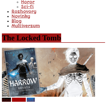
Horor
Sci-fi
Rozhovory
Novinky
Blog
Multiverzum
The Locked Tomb
Horor
Recenzie
Sci-fi