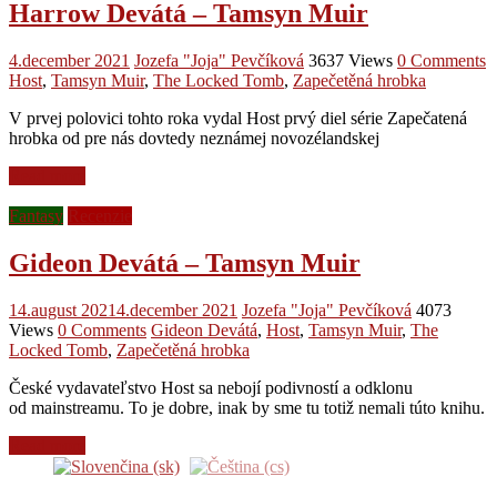
Harrow Devátá – Tamsyn Muir
4.december 2021
Jozefa "Joja" Pevčíková
3637 Views
0 Comments
Host
,
Tamsyn Muir
,
The Locked Tomb
,
Zapečetěná hrobka
V prvej polovici tohto roka vydal Host prvý diel série Zapečatená
hrobka od pre nás dovtedy neznámej novozélandskej
Read more
Fantasy
Recenzie
Gideon Devátá – Tamsyn Muir
14.august 2021
4.december 2021
Jozefa "Joja" Pevčíková
4073
Views
0 Comments
Gideon Devátá
,
Host
,
Tamsyn Muir
,
The
Locked Tomb
,
Zapečetěná hrobka
České vydavateľstvo Host sa nebojí podivností a odklonu
od mainstreamu. To je dobre, inak by sme tu totiž nemali túto knihu.
Read more